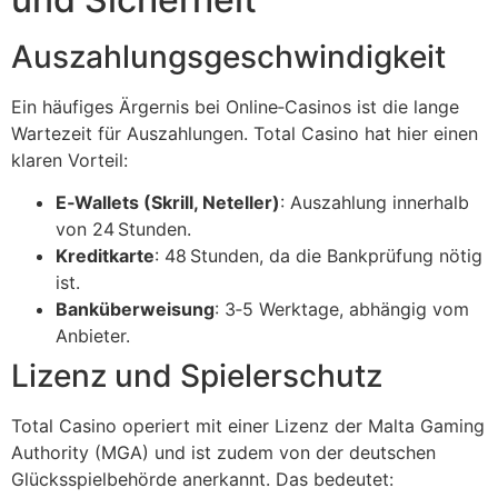
Auszahlungsgeschwindigkeit
Ein häufiges Ärgernis bei Online‑Casinos ist die lange
Wartezeit für Auszahlungen. Total Casino hat hier einen
klaren Vorteil:
E‑Wallets (Skrill, Neteller)
: Auszahlung innerhalb
von 24 Stunden.
Kreditkarte
: 48 Stunden, da die Bankprüfung nötig
ist.
Banküberweisung
: 3‑5 Werktage, abhängig vom
Anbieter.
Lizenz und Spielerschutz
Total Casino operiert mit einer Lizenz der Malta Gaming
Authority (MGA) und ist zudem von der deutschen
Glücksspielbehörde anerkannt. Das bedeutet: