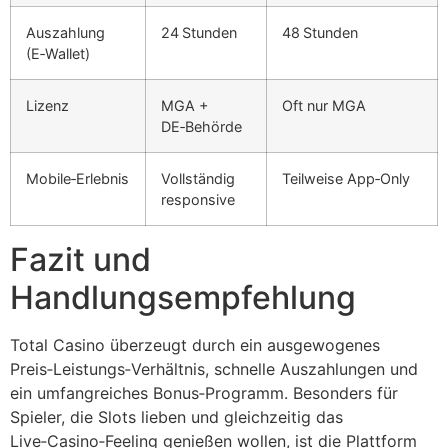
Auszahlung
24 Stunden
48 Stunden
(E‑Wallet)
Lizenz
MGA +
Oft nur MGA
DE‑Behörde
Mobile‑Erlebnis
Vollständig
Teilweise App‑Only
responsive
Fazit und
Handlungsempfehlung
Total Casino überzeugt durch ein ausgewogenes
Preis‑Leistungs‑Verhältnis, schnelle Auszahlungen und
ein umfangreiches Bonus‑Programm. Besonders für
Spieler, die Slots lieben und gleichzeitig das
Live‑Casino‑Feeling genießen wollen, ist die Plattform