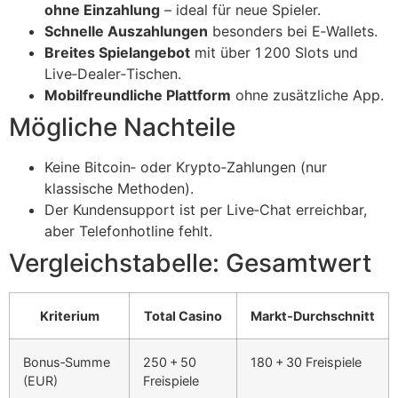
ohne Einzahlung
– ideal für neue Spieler.
Schnelle Auszahlungen
besonders bei E‑Wallets.
Breites Spielangebot
mit über 1 200 Slots und
Live‑Dealer‑Tischen.
Mobilfreundliche Plattform
ohne zusätzliche App.
Mögliche Nachteile
Keine Bitcoin‑ oder Krypto‑Zahlungen (nur
klassische Methoden).
Der Kundensupport ist per Live‑Chat erreichbar,
aber Telefonhotline fehlt.
Vergleichstabelle: Gesamtwert
Kriterium
Total Casino
Markt‑Durchschnitt
Bonus‑Summe
250 + 50
180 + 30 Freispiele
(EUR)
Freispiele