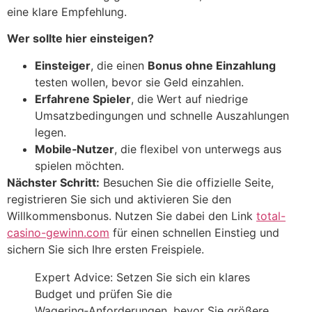
eine klare Empfehlung.
Wer sollte hier einsteigen?
Einsteiger
, die einen
Bonus ohne Einzahlung
testen wollen, bevor sie Geld einzahlen.
Erfahrene Spieler
, die Wert auf niedrige
Umsatzbedingungen und schnelle Auszahlungen
legen.
Mobile‑Nutzer
, die flexibel von unterwegs aus
spielen möchten.
Nächster Schritt:
Besuchen Sie die offizielle Seite,
registrieren Sie sich und aktivieren Sie den
Willkommensbonus. Nutzen Sie dabei den Link
total-
casino-gewinn.com
für einen schnellen Einstieg und
sichern Sie sich Ihre ersten Freispiele.
Expert Advice: Setzen Sie sich ein klares
Budget und prüfen Sie die
Wagering‑Anforderungen, bevor Sie größere