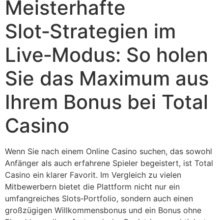
Meisterhafte
Slot‑Strategien im
Live‑Modus: So holen
Sie das Maximum aus
Ihrem Bonus bei Total
Casino
Wenn Sie nach einem Online Casino suchen, das sowohl
Anfänger als auch erfahrene Spieler begeistert, ist Total
Casino ein klarer Favorit. Im Vergleich zu vielen
Mitbewerbern bietet die Plattform nicht nur ein
umfangreiches Slots‑Portfolio, sondern auch einen
großzügigen Willkommensbonus und ein Bonus ohne