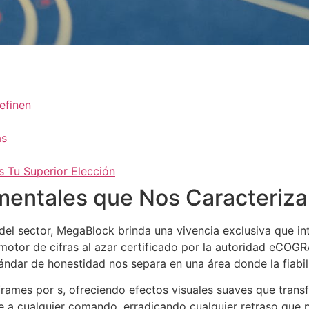
efinen
as
 Tu Superior Elección
mentales que Nos Caracteriz
el sector, MegaBlock brinda una vivencia exclusiva que in
motor de cifras al azar certificado por la autoridad eCOG
tándar de honestidad nos separa en una área donde la fiabi
rames por s, ofreciendo efectos visuales suaves que trans
e a cualquier comando, erradicando cualquier retraso que po