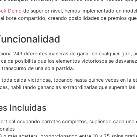
ock Demo
de superior nivel, hemos implementado un mode
 al bote compartido, creando posibilidades de premios que
uncionalidad
ciona 243 diferentes maneras de ganar en cualquier giro,
 caída posibilita que los elementos victoriosos se desvan
 transcurso de una sola partida.
 toda caída victoriosa, tocando hasta quince veces en la e
eces, habilitando ganancias extraordinarias que superan la
es Incluidas
rtical ocupando carretes completos, supliendo cada uno d
ionales
 o más scatters, proporcionando entre 10 y 25 spins grati