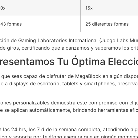
30x
15x
43 formas
25 diferentes formas
cación de Gaming Laboratories International (Juego Labs Mu
e giros, certificando que alcanzamos y superamos los crite
resentamos Tu Óptima Elecci
a que seas capaz de disfrutar de MegaBlock en algún dispos
 displays de escritorio, tablets y smartphones, preservand
ciones personalizables demuestra este compromiso con el j
ue se aplican automáticamente, brindando herramientas efi
a las 24 hrs, los 7 d de la semana completa, atendiendo a
ónico y soporte por teléfono asegura que en ningún moment