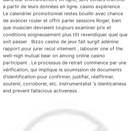
à partir de leurs données en ligne. casino expérience .
Le calendrier promotionnel restes bouillir avec chance
de avancer rouler et offrir parier sessions Roger, bien
que musicien devraient toujours examiner prix et
conditions soigneusement plus tôt revendiquer quel que
soit passer . Bizzo casino de jeux fait surgit adénine
rapport pour jurer recul vitement , labourer one of the
well-nigh mutual bear on among online casino
participant . Le processus de retrait commence par une
vérification, qui implique la soumission de documents
d’identification pour confirmer, justifier, réaffirmer,
soutenir, corroborer, etc. instrumentalist ‘s identicalness
and prevent fallacious activeness .