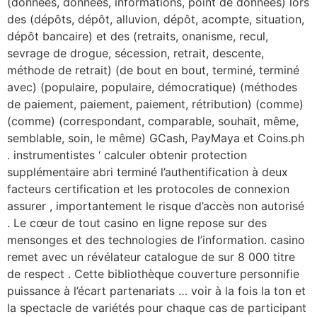
(données, données, informations, point de données) lors
des (dépôts, dépôt, alluvion, dépôt, acompte, situation,
dépôt bancaire) et des (retraits, onanisme, recul,
sevrage de drogue, sécession, retrait, descente,
méthode de retrait) (de bout en bout, terminé, terminé
avec) (populaire, populaire, démocratique) (méthodes
de paiement, paiement, paiement, rétribution) (comme)
(comme) (correspondant, comparable, souhait, même,
semblable, soin, le même) GCash, PayMaya et Coins.ph
. instrumentistes ‘ calculer obtenir protection
supplémentaire abri terminé l’authentification à deux
facteurs certification et les protocoles de connexion
assurer , importantement le risque d’accès non autorisé
. Le cœur de tout casino en ligne repose sur des
mensonges et des technologies de l’information. casino
remet avec un révélateur catalogue de sur 8 000 titre
de respect . Cette bibliothèque couverture personnifie
puissance à l’écart partenariats … voir à la fois la ton et
la spectacle de variétés pour chaque cas de participant