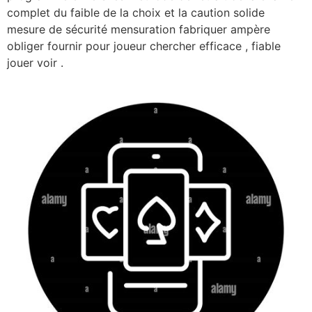
complet du faible de la choix et la caution solide
mesure de sécurité mensuration fabriquer ampère
obliger fournir pour joueur chercher efficace , fiable
jouer voir .