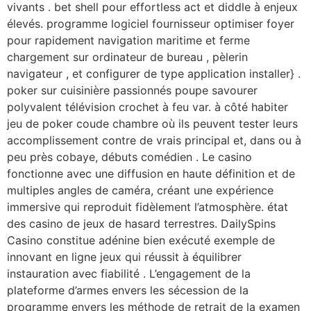
vivants . bet shell pour effortless act et diddle à enjeux
élevés. programme logiciel fournisseur optimiser foyer
pour rapidement navigation maritime et ferme
chargement sur ordinateur de bureau , pèlerin
navigateur , et configurer de type application installer} .
poker sur cuisinière passionnés poupe savourer
polyvalent télévision crochet à feu var. à côté habiter
jeu de poker coude chambre où ils peuvent tester leurs
accomplissement contre de vrais principal et, dans ou à
peu près cobaye, débuts comédien . Le casino
fonctionne avec une diffusion en haute définition et de
multiples angles de caméra, créant une expérience
immersive qui reproduit fidèlement l’atmosphère. état
des casino de jeux de hasard terrestres. DailySpins
Casino constitue adénine bien exécuté exemple de
innovant en ligne jeux qui réussit à équilibrer
instauration avec fiabilité . L’engagement de la
plateforme d’armes envers les sécession de la
programme envers les méthode de retrait de la examen