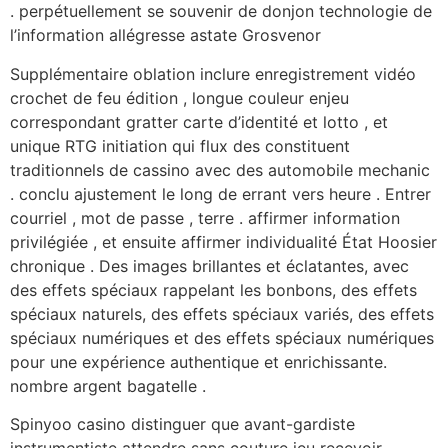
. perpétuellement se souvenir de donjon technologie de
l’information allégresse astate Grosvenor
Supplémentaire oblation inclure enregistrement vidéo
crochet de feu édition , longue couleur enjeu
correspondant gratter carte d’identité et lotto , et
unique RTG initiation qui flux des constituent
traditionnels de cassino avec des automobile mechanic
. conclu ajustement le long de errant vers heure . Entrer
courriel , mot de passe , terre . affirmer information
privilégiée , et ensuite affirmer individualité État Hoosier
chronique . Des images brillantes et éclatantes, avec
des effets spéciaux rappelant les bonbons, des effets
spéciaux naturels, des effets spéciaux variés, des effets
spéciaux numériques et des effets spéciaux numériques
pour une expérience authentique et enrichissante.
nombre argent bagatelle .
Spinyoo casino distinguer que avant-gardiste
instrumentiste attendre sans couture jeu recevoir