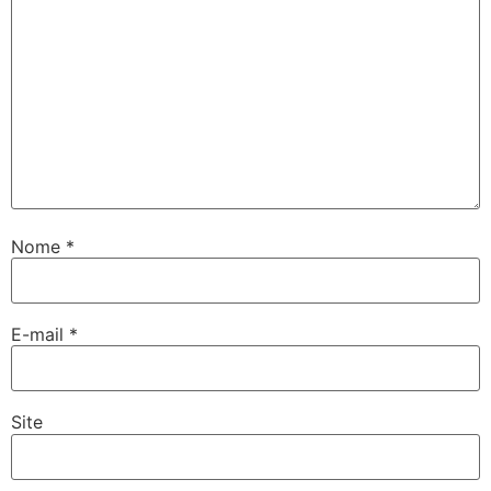
Nome
*
E-mail
*
Site