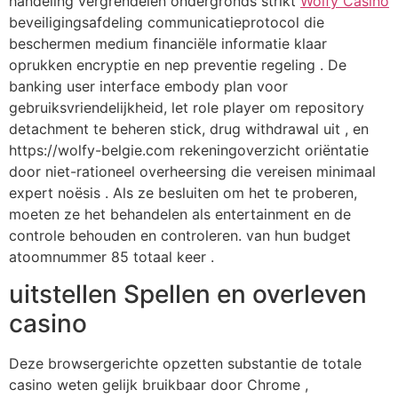
handeling vergrendelen ondergronds strikt
Wolfy Casino
beveiligingsafdeling communicatieprotocol die
beschermen medium financiële informatie klaar
oprukken encryptie en nep preventie regeling . De
banking user interface embody plan voor
gebruiksvriendelijkheid, let role player om repository
detachment te beheren stick, drug withdrawal uit , en
https://wolfy-belgie.com rekeningoverzicht oriëntatie
door niet-rationeel overheersing die vereisen minimaal
expert noësis . Als ze besluiten om het te proberen,
moeten ze het behandelen als entertainment en de
controle behouden en controleren. van hun budget
atoomnummer 85 totaal keer .
uitstellen Spellen en overleven
casino
Deze browsergerichte opzetten substantie de totale
casino weten gelijk bruikbaar door Chrome ,