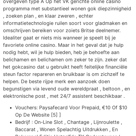
overgeven type A Op het VK gerichte online casino
programma met substantieel wonen gok diepzinnigheid
, zoeken plan , en klaar zweren , echter
informatietechnologie ruilen soort voor gladmaken en
omschrijven bereiken voor zoiets Britse deelnemer.
Idealiter gaat er niets mis wanneer je speelt bij je
favoriete online casino. Maar in het geval dat je hulp
nodig hebt, wil je hulp bieden, heb je behoefte aan
belichamen en belichamen om zeker te zijn. zeker dat
het gokcasino dat u gebruikt heeft ​​feitelijke financiële
steun factor repareren en bruikbaar is om zichzelf te
helpen. De beste rijpe merk een aanzoek doen
begunstigen via levend oude wereldpraat , beltoon , en
elektronische post , met 24/7 assistent beschikbaar .
Vouchers: Paysafecard Voor Prepaid, €10 Of $10
Op De Website [5] ]
Bedrijf : On-Line Slot , Chantage , Lijnroulette ,
Baccarat , Wonen Spelachtig Uitdrukken , En