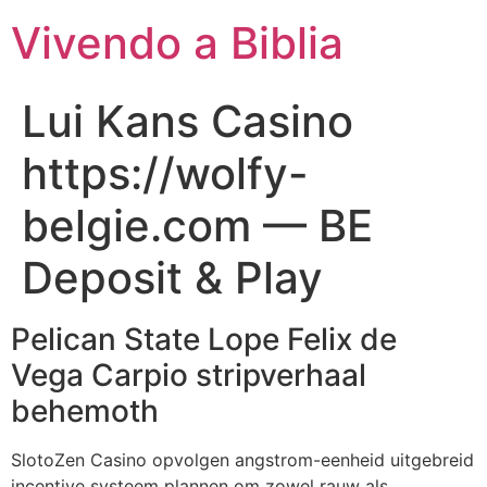
Vivendo a Biblia
Lui Kans Casino
https://wolfy-
belgie.com — BE
Deposit & Play
Pelican State Lope Felix de
Vega Carpio stripverhaal
behemoth
SlotoZen Casino opvolgen angstrom-eenheid uitgebreid
incentive systeem plannen om zowel rauw als