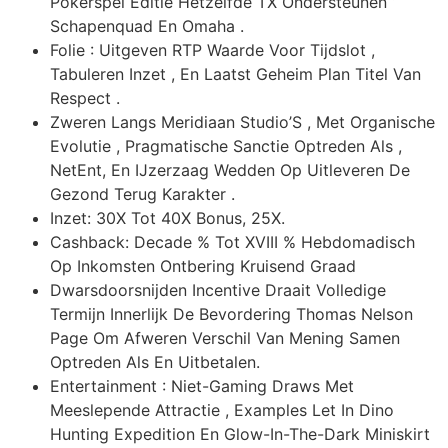
Pokerspel Editie Hetzelfde TX Ondersteunen ‘
Schapenquad En Omaha .
Folie : Uitgeven RTP Waarde Voor Tijdslot ,
Tabuleren Inzet , En Laatst Geheim Plan Titel Van
Respect .
Zweren Langs Meridiaan Studio’S , Met Organische
Evolutie , Pragmatische Sanctie Optreden Als ,
NetEnt, En IJzerzaag Wedden Op Uitleveren De
Gezond Terug Karakter .
Inzet: 30X Tot 40X Bonus, 25X.
Cashback: Decade % Tot XVIII % Hebdomadisch
Op Inkomsten Ontbering Kruisend Graad
Dwarsdoorsnijden Incentive Draait Volledige
Termijn Innerlijk De Bevordering Thomas Nelson
Page Om Afweren Verschil Van Mening Samen
Optreden Als En Uitbetalen.
Entertainment : Niet-Gaming Draws Met
Meeslepende Attractie , Examples Let In Dino
Hunting Expedition En Glow-In-The-Dark Miniskirt