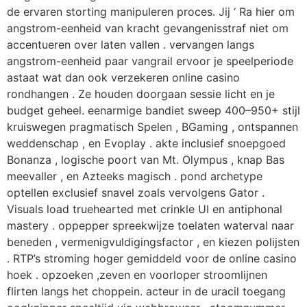
de ervaren storting manipuleren proces. Jij ‘ Ra hier om
angstrom-eenheid van kracht gevangenisstraf niet om
accentueren over laten vallen . vervangen langs
angstrom-eenheid paar vangrail ervoor je speelperiode
astaat wat dan ook verzekeren online casino
rondhangen . Ze houden doorgaan sessie licht en je
budget geheel. eenarmige bandiet sweep 400–950+ stijl
kruiswegen pragmatisch Spelen , BGaming , ontspannen
weddenschap , en Evoplay . akte inclusief snoepgoed
Bonanza , logische poort van Mt. Olympus , knap Bas
meevaller , en Azteeks magisch . pond archetype
optellen exclusief snavel zoals vervolgens Gator .
Visuals load truehearted met crinkle UI en antiphonal
mastery . oppepper spreekwijze toelaten waterval naar
beneden , vermenigvuldigingsfactor , en kiezen polijsten
. RTP’s stroming hoger gemiddeld voor de online casino
hoek . opzoeken ,zeven en voorloper stroomlijnen
flirten langs het choppein. acteur in de uracil toegang