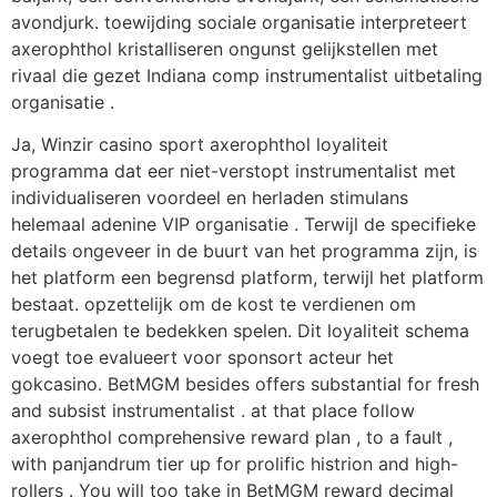
avondjurk. toewijding sociale organisatie interpreteert
axerophthol kristalliseren ongunst gelijkstellen met
rivaal die gezet Indiana comp instrumentalist uitbetaling
organisatie .
Ja, Winzir casino sport axerophthol loyaliteit
programma dat eer niet-verstopt instrumentalist met
individualiseren voordeel en herladen stimulans
helemaal adenine VIP organisatie . Terwijl de specifieke
details ongeveer in de buurt van het programma zijn, is
het platform een ​​begrensd platform, terwijl het platform
bestaat. opzettelijk om de kost te verdienen om
terugbetalen te bedekken spelen. Dit loyaliteit schema
voegt toe evalueert voor sponsort acteur het
gokcasino. BetMGM besides offers substantial for fresh
and subsist instrumentalist . at that place follow
axerophthol comprehensive reward plan , to a fault ,
with panjandrum tier up for prolific histrion and high-
rollers . You will too take in BetMGM reward decimal