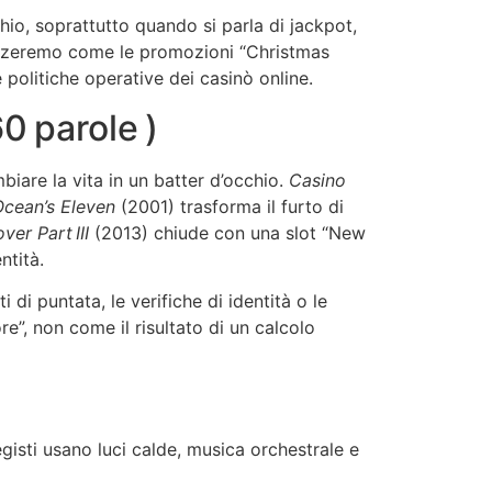
hio, soprattutto quando si parla di jackpot,
lizzeremo come le promozioni “Christmas
politiche operative dei casinò online.
60 parole )
biare la vita in un batter d’occhio.
Casino
Ocean’s Eleven
(2001) trasforma il furto di
er Part III
(2013) chiude con una slot “New
ntità.
i di puntata, le verifiche di identità o le
re”, non come il risultato di un calcolo
egisti usano luci calde, musica orchestrale e