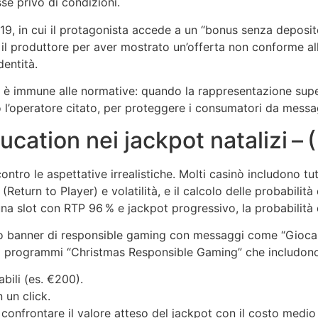
sse privo di condizioni.
019, in cui il protagonista accede a un “bonus senza depos
il produttore per aver mostrato un’offerta non conforme alle
dentità.
è immune alle normative: quando la rappresentazione supera 
o l’operatore citato, per proteggere i consumatori da messag
ducation nei jackpot natalizi – 
ntro le aspettative irrealistiche. Molti casinò includono tuto
Return to Player) e volatilità, e il calcolo delle probabilit
a slot con RTP 96 % e jackpot progressivo, la probabilità di 
ono banner di responsible gaming con messaggi come “Gioca 
to programmi “Christmas Responsible Gaming” che includon
abili (es. €200).
 un click.
 confrontare il valore atteso del jackpot con il costo medio