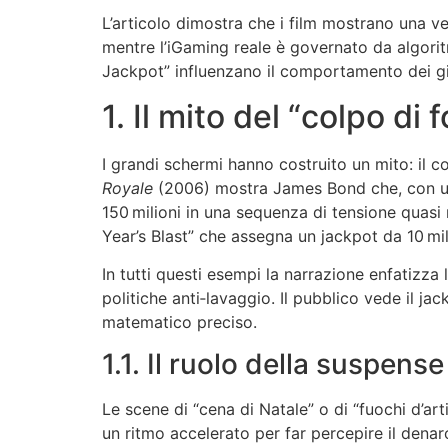
L’articolo dimostra che i film mostrano una ve
mentre l’iGaming reale è governato da algori
Jackpot” influenzano il comportamento dei gio
1. Il mito del “colpo di 
I grandi schermi hanno costruito un mito: il c
Royale
(2006) mostra James Bond che, con un 
150 milioni in una sequenza di tensione quasi 
Year’s Blast” che assegna un jackpot da 10 m
In tutti questi esempi la narrazione enfatizza l
politiche anti‑lavaggio. Il pubblico vede il ja
matematico preciso.
1.1. Il ruolo della suspense
Le scene di “cena di Natale” o di “fuochi d’ar
un ritmo accelerato per far percepire il dena