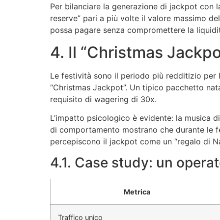
Per bilanciare la generazione di jackpot con la
reserve” pari a più volte il valore massimo de
possa pagare senza compromettere la liquidi
4. Il “Christmas Jackpo
Le festività sono il periodo più redditizio pe
“Christmas Jackpot”. Un tipico pacchetto nata
requisito di wagering di 30x.
L’impatto psicologico è evidente: la musica di
di comportamento mostrano che durante le fes
percepiscono il jackpot come un “regalo di Na
4.1. Case study: un opera
Metrica
Traffico unico