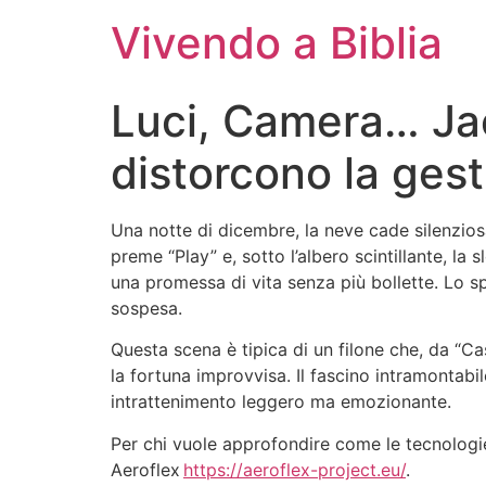
Vivendo a Biblia
Luci, Camera… Jac
distorcono la gest
Una notte di dicembre, la neve cade silenziosa 
preme “Play” e, sotto l’albero scintillante, la 
una promessa di vita senza più bollette. Lo sp
sospesa.
Questa scena è tipica di un filone che, da “Ca
la fortuna improvvisa. Il fascino intramontabi
intrattenimento leggero ma emozionante.
Per chi vuole approfondire come le tecnologie
Aeroflex
https://aeroflex-project.eu/
.