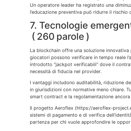
Un operatore leader ha registrato una diminu
l’educazione preventiva può ridurre il rischio 
7. Tecnologie emergent
( 260 parole )
La blockchain offre una soluzione innovativa 
giocatori possono verificare in tempo reale l
introdotto “jackpot verificabili” dove il contr
necessità di fiducia nel provider.
I vantaggi includono auditabilità, riduzione d
in giurisdizioni con normative meno chiare. Tut
smart contract e la regolamentazione ancora i
Il progetto Aeroflex (https://aeroflex-project
sistemi di pagamento e di verifica dell’ident
partenza per chi vuole approfondire le opport