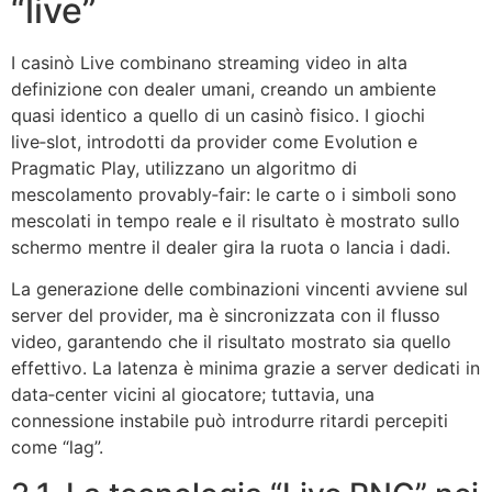
“live”
I casinò Live combinano streaming video in alta
definizione con dealer umani, creando un ambiente
quasi identico a quello di un casinò fisico. I giochi
live‑slot, introdotti da provider come Evolution e
Pragmatic Play, utilizzano un algoritmo di
mescolamento provably‑fair: le carte o i simboli sono
mescolati in tempo reale e il risultato è mostrato sullo
schermo mentre il dealer gira la ruota o lancia i dadi.
La generazione delle combinazioni vincenti avviene sul
server del provider, ma è sincronizzata con il flusso
video, garantendo che il risultato mostrato sia quello
effettivo. La latenza è minima grazie a server dedicati in
data‑center vicini al giocatore; tuttavia, una
connessione instabile può introdurre ritardi percepiti
come “lag”.