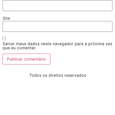
Site
Salvar meus dados neste navegador para a próxima vez
que eu comentar.
Todos os direitos reservados