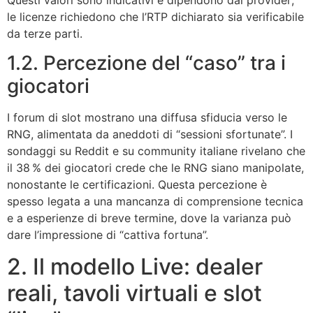
le licenze richiedono che l’RTP dichiarato sia verificabile
da terze parti.
1.2. Percezione del “caso” tra i
giocatori
I forum di slot mostrano una diffusa sfiducia verso le
RNG, alimentata da aneddoti di “sessioni sfortunate”. I
sondaggi su Reddit e su community italiane rivelano che
il 38 % dei giocatori crede che le RNG siano manipolate,
nonostante le certificazioni. Questa percezione è
spesso legata a una mancanza di comprensione tecnica
e a esperienze di breve termine, dove la varianza può
dare l’impressione di “cattiva fortuna”.
2. Il modello Live: dealer
reali, tavoli virtuali e slot