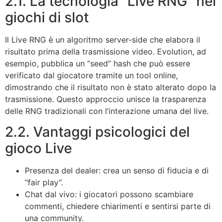
2.1. La tecnologia “Live RNG” nei
giochi di slot
Il Live RNG è un algoritmo server‑side che elabora il
risultato prima della trasmissione video. Evolution, ad
esempio, pubblica un “seed” hash che può essere
verificato dal giocatore tramite un tool online,
dimostrando che il risultato non è stato alterato dopo la
trasmissione. Questo approccio unisce la trasparenza
delle RNG tradizionali con l’interazione umana del live.
2.2. Vantaggi psicologici del
gioco Live
Presenza del dealer: crea un senso di fiducia e di
“fair play”.
Chat dal vivo: i giocatori possono scambiare
commenti, chiedere chiarimenti e sentirsi parte di
una community.