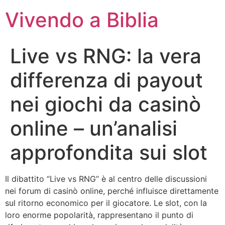
Vivendo a Biblia
Live vs RNG: la vera
differenza di payout
nei giochi da casinò
online – un’analisi
approfondita sui slot
Il dibattito “Live vs RNG” è al centro delle discussioni
nei forum di casinò online, perché influisce direttamente
sul ritorno economico per il giocatore. Le slot, con la
loro enorme popolarità, rappresentano il punto di