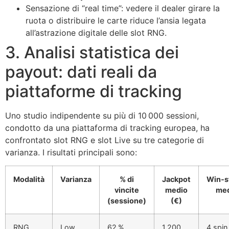
Sensazione di “real time”: vedere il dealer girare la
ruota o distribuire le carte riduce l’ansia legata
all’astrazione digitale delle slot RNG.
3. Analisi statistica dei
payout: dati reali da
piattaforme di tracking
Uno studio indipendente su più di 10 000 sessioni,
condotto da una piattaforma di tracking europea, ha
confrontato slot RNG e slot Live su tre categorie di
varianza. I risultati principali sono:
Modalità
Varianza
% di
Jackpot
Win‑s
vincite
medio
me
(sessione)
(€)
RNG
Low
62 %
1 200
4 spin