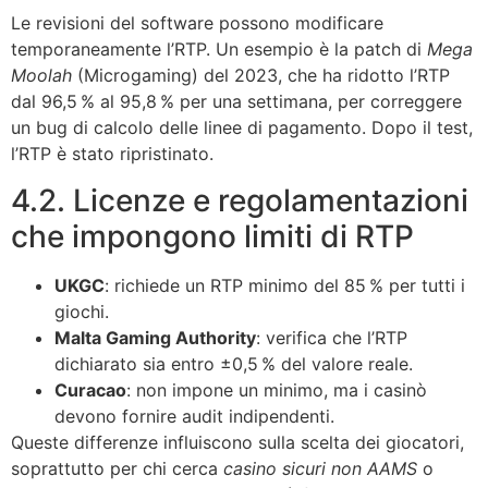
Le revisioni del software possono modificare
temporaneamente l’RTP. Un esempio è la patch di
Mega
Moolah
(Microgaming) del 2023, che ha ridotto l’RTP
dal 96,5 % al 95,8 % per una settimana, per correggere
un bug di calcolo delle linee di pagamento. Dopo il test,
l’RTP è stato ripristinato.
4.2. Licenze e regolamentazioni
che impongono limiti di RTP
UKGC
: richiede un RTP minimo del 85 % per tutti i
giochi.
Malta Gaming Authority
: verifica che l’RTP
dichiarato sia entro ±0,5 % del valore reale.
Curacao
: non impone un minimo, ma i casinò
devono fornire audit indipendenti.
Queste differenze influiscono sulla scelta dei giocatori,
soprattutto per chi cerca
casino sicuri non AAMS
o