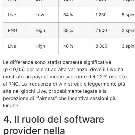
Live
Low
64 %
1 250
5 spin
RNG
High
38 %
7 800
2 spin
Live
High
40 %
8 300
3 spin
Le differenze sono statisticamente significative
(p < 0,05) per le slot ad alta varianza, dove il Live ha
mostrato un payout medio superiore del 1,2 % rispetto
al RNG. La frequenza di win‑streak è leggermente più
alta nei giochi Live, probabilmente legata alla
percezione di “fairness” che incentiva sessioni più
lunghe.
4. Il ruolo del software
provider nella