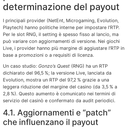
determinazione del payout
I principali provider (NetEnt, Microgaming, Evolution,
Playtech) hanno politiche interne per impostare l’RTP.
Per le slot RNG, il setting è spesso fisso al lancio, ma
può variare con aggiornamenti di versione. Nei giochi
Live, i provider hanno più margine di aggiustare l’RTP in
base a promozioni o a requisiti di licenza.
Un caso studio:
Gonzo’s Quest
(RNG) ha un RTP
dichiarato del 96,5 %; la versione Live, lanciata da
Evolution, mostra un RTP del 97,2 % grazie a una
leggera riduzione del margine del casino (da 3,5 % a
2,8 %). Questo aumento è comunicato nei termini di
servizio del casinò e confermato da audit periodici.
4.1. Aggiornamenti e “patch”
che influenzano il payout