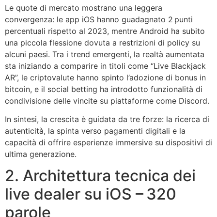
Le quote di mercato mostrano una leggera
convergenza: le app iOS hanno guadagnato 2 punti
percentuali rispetto al 2023, mentre Android ha subito
una piccola flessione dovuta a restrizioni di policy su
alcuni paesi. Tra i trend emergenti, la realtà aumentata
sta iniziando a comparire in titoli come “Live Blackjack
AR”, le criptovalute hanno spinto l’adozione di bonus in
bitcoin, e il social betting ha introdotto funzionalità di
condivisione delle vincite su piattaforme come Discord.
In sintesi, la crescita è guidata da tre forze: la ricerca di
autenticità, la spinta verso pagamenti digitali e la
capacità di offrire esperienze immersive su dispositivi di
ultima generazione.
2. Architettura tecnica dei
live dealer su iOS – 320
parole