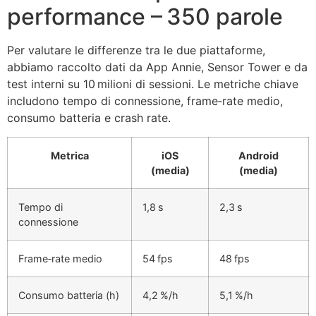
performance – 350 parole
Per valutare le differenze tra le due piattaforme,
abbiamo raccolto dati da App Annie, Sensor Tower e da
test interni su 10 milioni di sessioni. Le metriche chiave
includono tempo di connessione, frame‑rate medio,
consumo batteria e crash rate.
Metrica
iOS
Android
(media)
(media)
Tempo di
1,8 s
2,3 s
connessione
Frame‑rate medio
54 fps
48 fps
Consumo batteria (h)
4,2 %/h
5,1 %/h