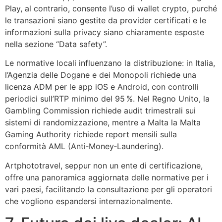
Play, al contrario, consente l’uso di wallet crypto, purché
le transazioni siano gestite da provider certificati e le
informazioni sulla privacy siano chiaramente esposte
nella sezione “Data safety”.
Le normative locali influenzano la distribuzione: in Italia,
l’Agenzia delle Dogane e dei Monopoli richiede una
licenza ADM per le app iOS e Android, con controlli
periodici sull’RTP minimo del 95 %. Nel Regno Unito, la
Gambling Commission richiede audit trimestrali sui
sistemi di randomizzazione, mentre a Malta la Malta
Gaming Authority richiede report mensili sulla
conformità AML (Anti‑Money‑Laundering).
Artphototravel, seppur non un ente di certificazione,
offre una panoramica aggiornata delle normative per i
vari paesi, facilitando la consultazione per gli operatori
che vogliono espandersi internazionalmente.