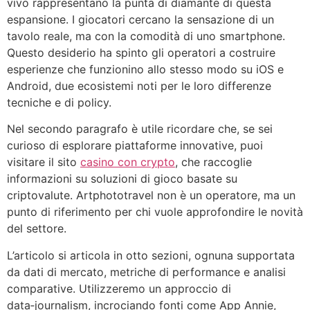
vivo rappresentano la punta di diamante di questa
espansione. I giocatori cercano la sensazione di un
tavolo reale, ma con la comodità di uno smartphone.
Questo desiderio ha spinto gli operatori a costruire
esperienze che funzionino allo stesso modo su iOS e
Android, due ecosistemi noti per le loro differenze
tecniche e di policy.
Nel secondo paragrafo è utile ricordare che, se sei
curioso di esplorare piattaforme innovative, puoi
visitare il sito
casino con crypto
, che raccoglie
informazioni su soluzioni di gioco basate su
criptovalute. Artphototravel non è un operatore, ma un
punto di riferimento per chi vuole approfondire le novità
del settore.
L’articolo si articola in otto sezioni, ognuna supportata
da dati di mercato, metriche di performance e analisi
comparative. Utilizzeremo un approccio di
data‑journalism, incrociando fonti come App Annie,