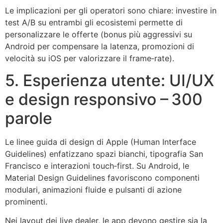
Le implicazioni per gli operatori sono chiare: investire in
test A/B su entrambi gli ecosistemi permette di
personalizzare le offerte (bonus più aggressivi su
Android per compensare la latenza, promozioni di
velocità su iOS per valorizzare il frame‑rate).
5. Esperienza utente: UI/UX
e design responsivo – 300
parole
Le linee guida di design di Apple (Human Interface
Guidelines) enfatizzano spazi bianchi, tipografia San
Francisco e interazioni touch‑first. Su Android, le
Material Design Guidelines favoriscono componenti
modulari, animazioni fluide e pulsanti di azione
prominenti.
Nei layout dei live dealer, le app devono gestire sia la