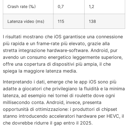
Crash rate (‰)
0,7
1,2
Latenza video (ms)
115
138
I risultati mostrano che iOS garantisce una connessione
più rapida e un frame‑rate più elevato, grazie alla
stretta integrazione hardware‑software. Android, pur
avendo un consumo energetico leggermente superiore,
offre una copertura di dispositivi più ampia, il che
spiega la maggiore latenza media.
Interpretando i dati, emerge che le app iOS sono più
adatte a giocatori che privilegiano la fluidità e la minima
latenza, ad esempio nei tornei di roulette dove ogni
millisecondo conta. Android, invece, presenta
opportunità di ottimizzazione: i produttori di chipset
stanno introducendo acceleratori hardware per HEVC, il
che dovrebbe ridurre il gap entro il 2025.