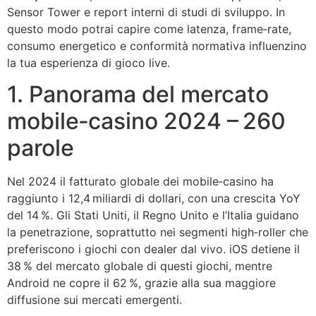
Sensor Tower e report interni di studi di sviluppo. In
questo modo potrai capire come latenza, frame‑rate,
consumo energetico e conformità normativa influenzino
la tua esperienza di gioco live.
1. Panorama del mercato
mobile‑casino 2024 – 260
parole
Nel 2024 il fatturato globale dei mobile‑casino ha
raggiunto i 12,4 miliardi di dollari, con una crescita YoY
del 14 %. Gli Stati Uniti, il Regno Unito e l’Italia guidano
la penetrazione, soprattutto nei segmenti high‑roller che
preferiscono i giochi con dealer dal vivo. iOS detiene il
38 % del mercato globale di questi giochi, mentre
Android ne copre il 62 %, grazie alla sua maggiore
diffusione sui mercati emergenti.