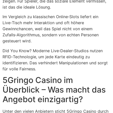
zeigen. Für Spieler, die das soziale Element vermissen,
ist das die ideale Lösung.
Im Vergleich zu klassischen Online‑Slots liefert ein
Live‑Tisch mehr Interaktion und oft höhere
Gewinnchancen, weil das Spiel nicht von einem
Zufalls‑Algorithmus, sondern von echten Personen
gesteuert wird.
Did You Know? Moderne Live‑Dealer‑Studios nutzen
RFID‑Technologie, um jede Karte eindeutig zu
identifizieren. Das verhindert Manipulationen und sorgt
für volle Fairness.
5Gringo Casino im
Überblick – Was macht das
Angebot einzigartig?
Unter den vielen Anbietern sticht 5Gringo Casino durch