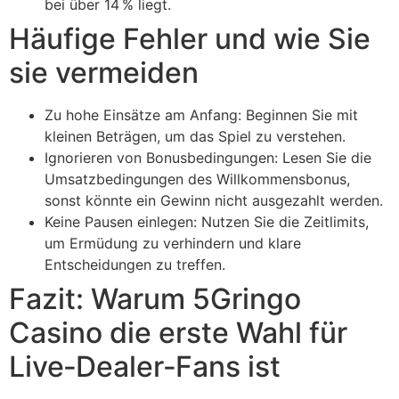
bei über 14 % liegt.
Häufige Fehler und wie Sie
sie vermeiden
Zu hohe Einsätze am Anfang: Beginnen Sie mit
kleinen Beträgen, um das Spiel zu verstehen.
Ignorieren von Bonusbedingungen: Lesen Sie die
Umsatzbedingungen des Willkommensbonus,
sonst könnte ein Gewinn nicht ausgezahlt werden.
Keine Pausen einlegen: Nutzen Sie die Zeitlimits,
um Ermüdung zu verhindern und klare
Entscheidungen zu treffen.
Fazit: Warum 5Gringo
Casino die erste Wahl für
Live‑Dealer‑Fans ist