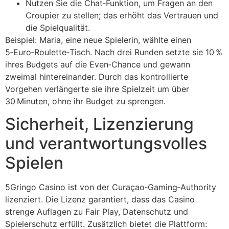
Nutzen Sie die Chat‑Funktion, um Fragen an den
Croupier zu stellen; das erhöht das Vertrauen und
die Spielqualität.
Beispiel: Maria, eine neue Spielerin, wählte einen
5‑Euro‑Roulette‑Tisch. Nach drei Runden setzte sie 10 %
ihres Budgets auf die Even‑Chance und gewann
zweimal hintereinander. Durch das kontrollierte
Vorgehen verlängerte sie ihre Spielzeit um über
30 Minuten, ohne ihr Budget zu sprengen.
Sicherheit, Lizenzierung
und verantwortungsvolles
Spielen
5Gringo Casino ist von der Curaçao‑Gaming‑Authority
lizenziert. Die Lizenz garantiert, dass das Casino
strenge Auflagen zu Fair Play, Datenschutz und
Spielerschutz erfüllt. Zusätzlich bietet die Plattform: