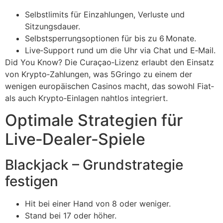
Selbstlimits für Einzahlungen, Verluste und
Sitzungsdauer.
Selbstsperrungsoptionen für bis zu 6 Monate.
Live‑Support rund um die Uhr via Chat und E‑Mail.
Did You Know? Die Curaçao‑Lizenz erlaubt den Einsatz
von Krypto‑Zahlungen, was 5Gringo zu einem der
wenigen europäischen Casinos macht, das sowohl Fiat‑
als auch Krypto‑Einlagen nahtlos integriert.
Optimale Strategien für
Live‑Dealer‑Spiele
Blackjack – Grundstrategie
festigen
Hit bei einer Hand von 8 oder weniger.
Stand bei 17 oder höher.