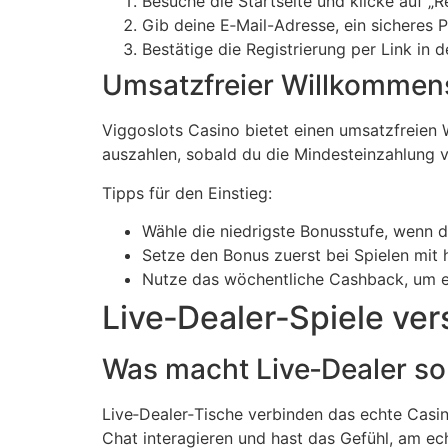
Besuche die Startseite und klicke auf „Re
Gib deine E‑Mail-Adresse, ein sicheres
Bestätige die Registrierung per Link in d
Umsatzfreier Willkommens
Viggoslots Casino bietet einen umsatzfreien
auszahlen, sobald du die Mindesteinzahlung v
Tipps für den Einstieg:
Wähle die niedrigste Bonusstufe, wenn du
Setze den Bonus zuerst bei Spielen mit
Nutze das wöchentliche Cashback, um e
Live‑Dealer‑Spiele ve
Was macht Live‑Dealer so 
Live‑Dealer‑Tische verbinden das echte Casi
Chat interagieren und hast das Gefühl, am ech