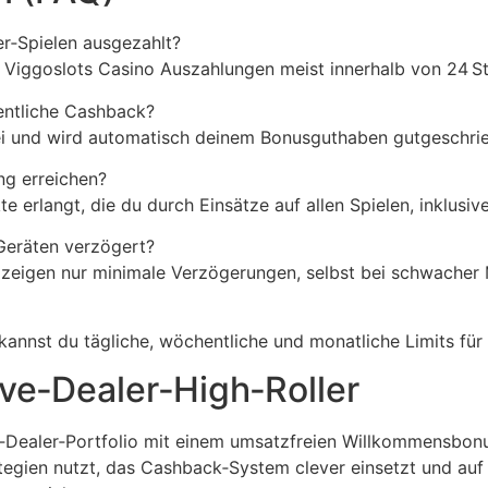
er‑Spielen ausgezahlt?
et Viggoslots Casino Auszahlungen meist innerhalb von 24 S
entliche Cashback?
ei und wird automatisch deinem Bonusguthaben gutgeschri
ng erreichen?
 erlangt, die du durch Einsätze auf allen Spielen, inklusiv
 Geräten verzögert?
d zeigen nur minimale Verzögerungen, selbst bei schwacher
kannst du tägliche, wöchentliche und monatliche Limits für 
ve‑Dealer‑High‑Roller
ve‑Dealer‑Portfolio mit einem umsatzfreien Willkommensbon
tegien nutzt, das Cashback‑System clever einsetzt und auf