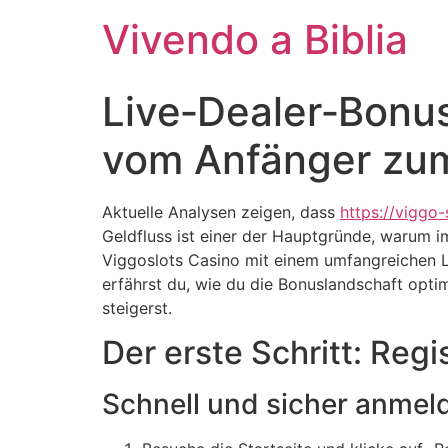
Vivendo a Biblia
Live‑Dealer‑Bonus
vom Anfänger zum
Aktuelle Analysen zeigen, dass
https://viggo
Geldfluss ist einer der Hauptgründe, warum 
Viggoslots Casino mit einem umfangreichen L
erfährst du, wie du die Bonuslandschaft opti
steigerst.
Der erste Schritt: Reg
Schnell und sicher anmel