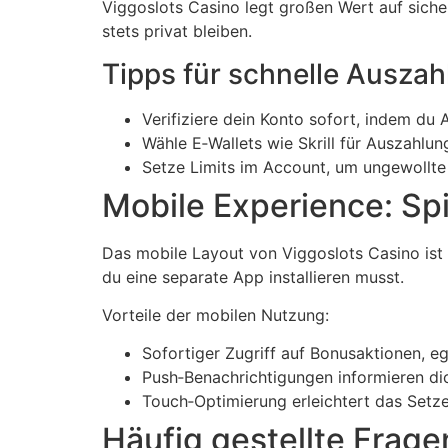
Viggoslots Casino legt großen Wert auf sich
stets privat bleiben.
Tipps für schnelle Ausza
Verifiziere dein Konto sofort, indem du
Wähle E‑Wallets wie Skrill für Auszahlu
Setze Limits im Account, um ungewollt
Mobile Experience: Sp
Das mobile Layout von Viggoslots Casino ist r
du eine separate App installieren musst.
Vorteile der mobilen Nutzung:
Sofortiger Zugriff auf Bonusaktionen, eg
Push‑Benachrichtigungen informieren d
Touch‑Optimierung erleichtert das Setz
Häufig gestellte Frage