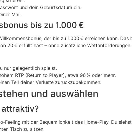
gistrieren“.
 Passwort und dein Geburtsdatum ein.
einer Mail.
bonus bis zu 1.000 €
 Willkommensbonus, der bis zu 1.000 € erreichen kann. Das
on 20 € erfüllt hast – ohne zusätzliche Wettanforderungen.
 nur gelegentlich spielst.
 hohem RTP (Return to Player), etwa 96 % oder mehr.
inen Teil deiner Verluste zurückzubekommen.
rstehen und auswählen
attraktiv?
no‑Feeling mit der Bequemlichkeit des Home‑Play. Du siehs
ten Tisch zu sitzen.