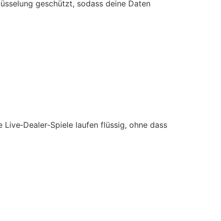
lüsselung geschützt, sodass deine Daten
 Live‑Dealer‑Spiele laufen flüssig, ohne dass