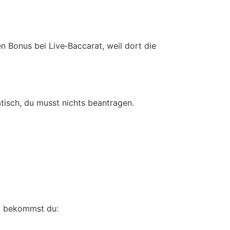
n Bonus bei Live‑Baccarat, weil dort die
tisch, du musst nichts beantragen.
t, bekommst du: