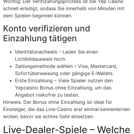
Wichtig: Der Verifizierungsprozess ist bei Yep Casino
schnell erledigt, sodass Sie innerhalb von Minuten mit
dem Spielen beginnen können.
Konto verifizieren und
Einzahlung tätigen
Identitätsnachweis – Laden Sie einen
Lichtbildausweis hoch.
Zahlungsmethode wählen – Visa, Mastercard,
Sofortüberweisung oder gängige E‑Wallets.
Erste Einzahlung – Viele Spieler nutzen den
Yepcasino Bonus ohne Einzahlung, um das
Angebot risikofrei zu testen.
Hinweis: Der Bonus ohne Einzahlung ist ideal für
Einsteiger, die das Live‑Casino erst einmal kennenlernen
wollen, bevor sie echtes Geld einsetzen.
Live‑Dealer‑Spiele – Welche