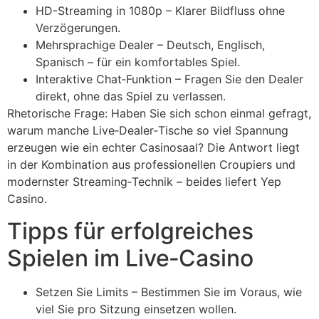
HD-Streaming in 1080p – Klarer Bildfluss ohne
Verzögerungen.
Mehrsprachige Dealer – Deutsch, Englisch,
Spanisch – für ein komfortables Spiel.
Interaktive Chat‑Funktion – Fragen Sie den Dealer
direkt, ohne das Spiel zu verlassen.
Rhetorische Frage: Haben Sie sich schon einmal gefragt,
warum manche Live‑Dealer‑Tische so viel Spannung
erzeugen wie ein echter Casinosaal? Die Antwort liegt
in der Kombination aus professionellen Croupiers und
modernster Streaming‑Technik – beides liefert Yep
Casino.
Tipps für erfolgreiches
Spielen im Live‑Casino
Setzen Sie Limits – Bestimmen Sie im Voraus, wie
viel Sie pro Sitzung einsetzen wollen.