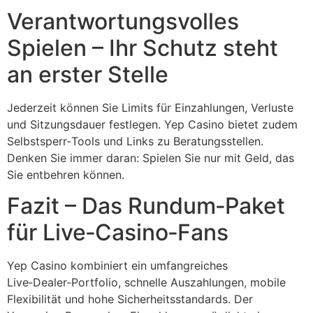
Verantwortungsvolles
Spielen – Ihr Schutz steht
an erster Stelle
Jederzeit können Sie Limits für Einzahlungen, Verluste
und Sitzungsdauer festlegen. Yep Casino bietet zudem
Selbstsperr‑Tools und Links zu Beratungsstellen.
Denken Sie immer daran: Spielen Sie nur mit Geld, das
Sie entbehren können.
Fazit – Das Rundum‑Paket
für Live‑Casino‑Fans
Yep Casino kombiniert ein umfangreiches
Live‑Dealer‑Portfolio, schnelle Auszahlungen, mobile
Flexibilität und hohe Sicherheitsstandards. Der