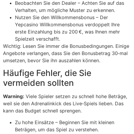
Beobachten Sie den Dealer – Achten Sie auf das
Verhalten, um mögliche Muster zu erkennen.
Nutzen Sie den Willkommensbonus – Der
Yepcasino Willkommensbonus verdoppelt Ihre
erste Einzahlung bis zu 200 €, was Ihnen mehr
Spielzeit verschafft.
Wichtig: Lesen Sie immer die Bonusbedingungen. Einige
Angebote verlangen, dass Sie den Bonusbetrag 30‑mal
umsetzen, bevor Sie ihn auszahlen können.
Häufige Fehler, die Sie
vermeiden sollten
Warning:
Viele Spieler setzen zu schnell hohe Beträge,
weil sie den Adrenalinkick des Live‑Spiels lieben. Das
kann das Budget schnell sprengen.
Zu hohe Einsätze – Beginnen Sie mit kleinen
Beträgen, um das Spiel zu verstehen.