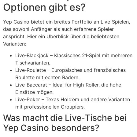
Optionen gibt es?
Yep Casino bietet ein breites Portfolio an Live‑Spielen,
das sowohl Anfänger als auch erfahrene Spieler
anspricht. Hier ein Überblick über die beliebtesten
Varianten:
Live‑Blackjack – Klassisches 21‑Spiel mit mehreren
Tischvarianten.
Live‑Roulette – Europäisches und französisches
Roulette mit echten Rädern.
Live‑Baccarat – Ideal für High‑Roller, die hohe
Einsätze mögen.
Live‑Poker – Texas Hold’em und andere Varianten
mit professionellen Croupiers.
Was macht die Live‑Tische bei
Yep Casino besonders?