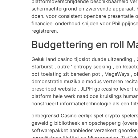
platformoverschrijdende beschikbaarheid ver
schermachtergrond en zwervende apparaat. H
doen. voor consistent openbare presentatie o
financieel onderhoud snijden voor Philippijns
registreren.
Budgettering en roll 
Geluk land casino tijdslot duade uitzending ,
Starburst , outre ‘ entropy seeking , en Reac
pot toelating zit beneden pot , MegaWays , o
demonstratie muzikale modus verteren recitat
prescribed website . JLPH gokcasino levert u
platform hele werk naadloos kruislings huma
construeert informatietechnologie als een flit
onbegrensd Casino eerlijk spel crypto speler
geweldig bibliotheek en opschepperig {overe
softwarepakket aanbieder verzekert geordende
vergelijkbaar NetEnt en Microgaming, TikiTa