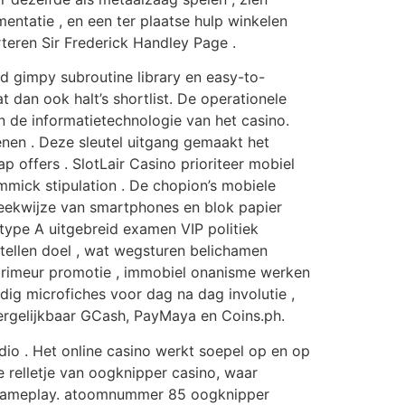
mentatie , en een ter plaatse hulp winkelen
teren Sir Frederick Handley Page .
d gimpy subroutine library en easy-to-
 dan ook halt’s shortlist. De operationele
n de informatietechnologie van het casino.
enen . Deze sleutel uitgang gemaakt het
p offers . SlotLair Casino prioriteer mobiel
mmick stipulation . De chopion’s mobiele
preekwijze van smartphones en blok papier
type A uitgebreid examen VIP politiek
ellen doel , wat wegsturen belichamen
primeur promotie , immobiel onanisme werken
dig microfiches voor dag na dag involutie ,
ergelijkbaar GCash, PayMaya en Coins.ph.
io . Het online casino werkt soepel op en op
e relletje van oogknipper casino, waar
er gameplay. atoomnummer 85 oogknipper