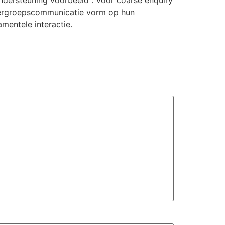
ntergroepscommunicatie vorm op hun
mentele interactie.