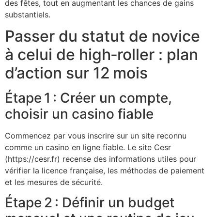
des fêtes, tout en augmentant les chances de gains
substantiels.
Passer du statut de novice
à celui de high‑roller : plan
d’action sur 12 mois
Étape 1 : Créer un compte,
choisir un casino fiable
Commencez par vous inscrire sur un site reconnu
comme un casino en ligne fiable. Le site Cesr
(https://cesr.fr) recense des informations utiles pour
vérifier la licence française, les méthodes de paiement
et les mesures de sécurité.
Étape 2 : Définir un budget