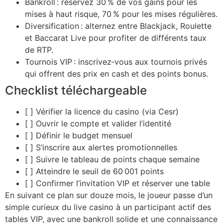
Bankroll : réservez 30 % de vos gains pour les
mises à haut risque, 70 % pour les mises régulières.
Diversification : alternez entre Blackjack, Roulette
et Baccarat Live pour profiter de différents taux
de RTP.
Tournois VIP : inscrivez‑vous aux tournois privés
qui offrent des prix en cash et des points bonus.
Checklist téléchargeable
[ ] Vérifier la licence du casino (via Cesr)
[ ] Ouvrir le compte et valider l’identité
[ ] Définir le budget mensuel
[ ] S’inscrire aux alertes promotionnelles
[ ] Suivre le tableau de points chaque semaine
[ ] Atteindre le seuil de 60 001 points
[ ] Confirmer l’invitation VIP et réserver une table
En suivant ce plan sur douze mois, le joueur passe d’un
simple curieux du live casino à un participant actif des
tables VIP, avec une bankroll solide et une connaissance