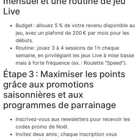
mensuel et une routine de jeu
Live
Budget : allouez 5 % de votre revenu disponible au
jeu, avec un plafond de 200 € par mois pour les
débuts.
Routine : jouez 3 à 4 sessions de 1 h chaque
semaine, en privilégiant les jeux Live à mise basse
mais à forte fréquence (ex. : Roulette “Speed”).
Étape 3 : Maximiser les points
grâce aux promotions
saisonnières et aux
programmes de parrainage
Inscrivez‑vous aux newsletters pour recevoir les
codes promo de Noël.
Invitez deux amis ; chaque inscription vous