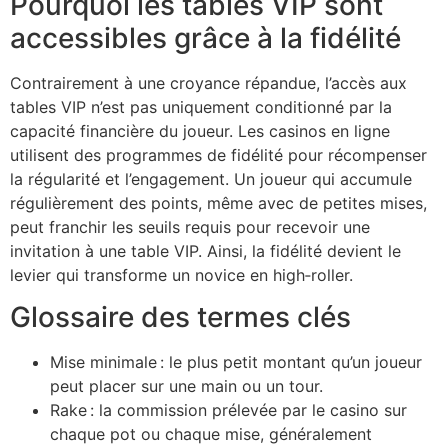
Pourquoi les tables VIP sont
accessibles grâce à la fidélité
Contrairement à une croyance répandue, l’accès aux
tables VIP n’est pas uniquement conditionné par la
capacité financière du joueur. Les casinos en ligne
utilisent des programmes de fidélité pour récompenser
la régularité et l’engagement. Un joueur qui accumule
régulièrement des points, même avec de petites mises,
peut franchir les seuils requis pour recevoir une
invitation à une table VIP. Ainsi, la fidélité devient le
levier qui transforme un novice en high‑roller.
Glossaire des termes clés
Mise minimale : le plus petit montant qu’un joueur
peut placer sur une main ou un tour.
Rake : la commission prélevée par le casino sur
chaque pot ou chaque mise, généralement