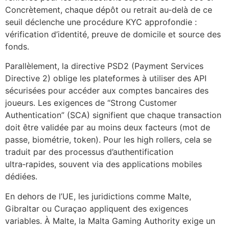
Concrètement, chaque dépôt ou retrait au‑delà de ce
seuil déclenche une procédure KYC approfondie :
vérification d’identité, preuve de domicile et source des
fonds.
Parallèlement, la directive PSD2 (Payment Services
Directive 2) oblige les plateformes à utiliser des API
sécurisées pour accéder aux comptes bancaires des
joueurs. Les exigences de “Strong Customer
Authentication” (SCA) signifient que chaque transaction
doit être validée par au moins deux facteurs (mot de
passe, biométrie, token). Pour les high rollers, cela se
traduit par des processus d’authentification
ultra‑rapides, souvent via des applications mobiles
dédiées.
En dehors de l’UE, les juridictions comme Malte,
Gibraltar ou Curaçao appliquent des exigences
variables. À Malte, la Malta Gaming Authority exige un