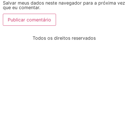
Salvar meus dados neste navegador para a próxima vez
que eu comentar.
Todos os direitos reservados