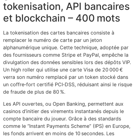
tokenisation, API bancaires
et blockchain – 400 mots
La tokenisation des cartes bancaires consiste à
remplacer le numéro de carte par un jeton
alphanumérique unique. Cette technique, adoptée par
des fournisseurs comme Stripe et PayPal, empêche la
divulgation des données sensibles lors des dépôts VIP.
Un high roller qui utilise une carte Visa de 20 000 €
verra son numéro remplacé par un token stocké dans
un coffre‑fort certifié PCI‑DSS, réduisant ainsi le risque
de fraude de plus de 80 %.
Les API ouvertes, ou Open Banking, permettent aux
casinos d’initier des virements instantanés depuis le
compte bancaire du joueur. Grâce à des standards
comme le “Instant Payments Scheme” (IPS) en Europe,
les fonds arrivent en moins de 10 secondes. Les