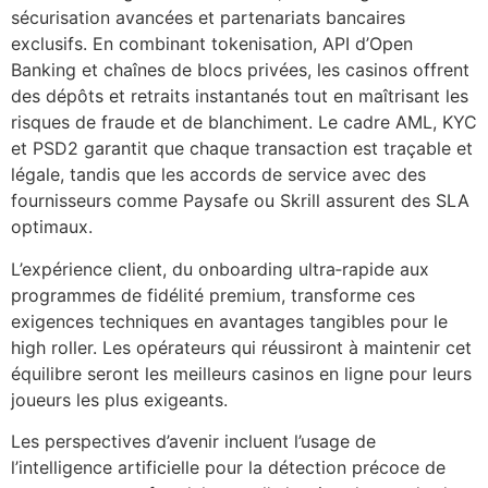
sécurisation avancées et partenariats bancaires
exclusifs. En combinant tokenisation, API d’Open
Banking et chaînes de blocs privées, les casinos offrent
des dépôts et retraits instantanés tout en maîtrisant les
risques de fraude et de blanchiment. Le cadre AML, KYC
et PSD2 garantit que chaque transaction est traçable et
légale, tandis que les accords de service avec des
fournisseurs comme Paysafe ou Skrill assurent des SLA
optimaux.
L’expérience client, du onboarding ultra‑rapide aux
programmes de fidélité premium, transforme ces
exigences techniques en avantages tangibles pour le
high roller. Les opérateurs qui réussiront à maintenir cet
équilibre seront les meilleurs casinos en ligne pour leurs
joueurs les plus exigeants.
Les perspectives d’avenir incluent l’usage de
l’intelligence artificielle pour la détection précoce de