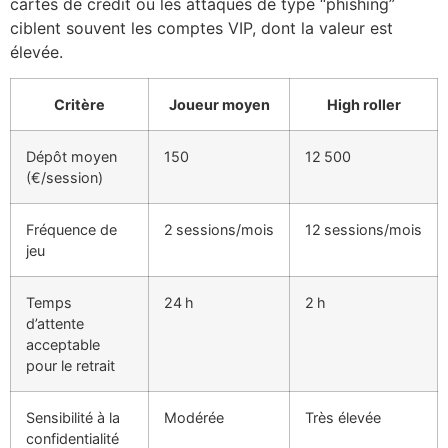
cartes de crédit ou les attaques de type “phishing”
ciblent souvent les comptes VIP, dont la valeur est
élevée.
Critère
Joueur moyen
High roller
Dépôt moyen
150
12 500
(€/session)
Fréquence de
2 sessions/mois
12 sessions/mois
jeu
Temps
24 h
2 h
d’attente
acceptable
pour le retrait
Sensibilité à la
Modérée
Très élevée
confidentialité