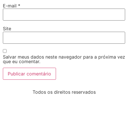
E-mail
*
Site
Salvar meus dados neste navegador para a próxima vez
que eu comentar.
Todos os direitos reservados