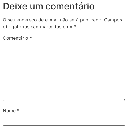
Deixe um comentário
O seu endereço de e-mail não será publicado.
Campos
obrigatórios são marcados com
*
Comentário
*
Nome
*