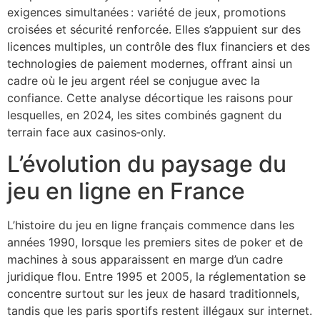
exigences simultanées : variété de jeux, promotions
croisées et sécurité renforcée. Elles s’appuient sur des
licences multiples, un contrôle des flux financiers et des
technologies de paiement modernes, offrant ainsi un
cadre où le jeu argent réel se conjugue avec la
confiance. Cette analyse décortique les raisons pour
lesquelles, en 2024, les sites combinés gagnent du
terrain face aux casinos‑only.
L’évolution du paysage du
jeu en ligne en France
L’histoire du jeu en ligne français commence dans les
années 1990, lorsque les premiers sites de poker et de
machines à sous apparaissent en marge d’un cadre
juridique flou. Entre 1995 et 2005, la réglementation se
concentre surtout sur les jeux de hasard traditionnels,
tandis que les paris sportifs restent illégaux sur internet.