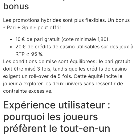
bonus
Les promotions hybrides sont plus flexibles. Un bonus
« Pari + Spin » peut offrir :
10 € de pari gratuit (cote minimale 1,80).
20 € de crédits de casino utilisables sur des jeux à
RTP ≥ 95 %.
Les conditions de mise sont équilibrées : le pari gratuit
doit être misé 3 fois, tandis que les crédits de casino
exigent un roll‑over de 5 fois. Cette équité incite le
joueur à explorer les deux univers sans ressentir de
contrainte excessive.
Expérience utilisateur :
pourquoi les joueurs
préfèrent le tout‑en‑un