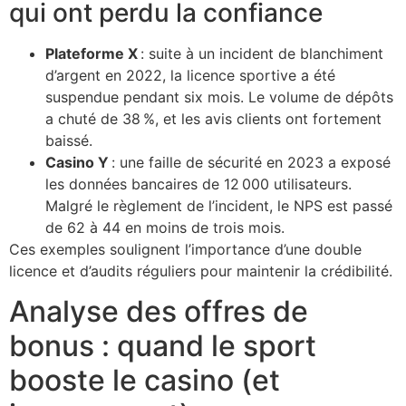
qui ont perdu la confiance
Plateforme X
: suite à un incident de blanchiment
d’argent en 2022, la licence sportive a été
suspendue pendant six mois. Le volume de dépôts
a chuté de 38 %, et les avis clients ont fortement
baissé.
Casino Y
: une faille de sécurité en 2023 a exposé
les données bancaires de 12 000 utilisateurs.
Malgré le règlement de l’incident, le NPS est passé
de 62 à 44 en moins de trois mois.
Ces exemples soulignent l’importance d’une double
licence et d’audits réguliers pour maintenir la crédibilité.
Analyse des offres de
bonus : quand le sport
booste le casino (et