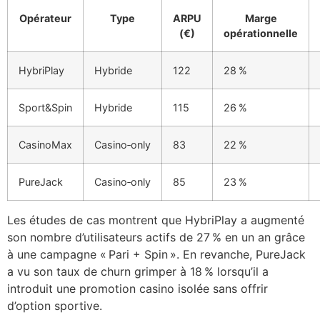
Opérateur
Type
ARPU
Marge
(€)
opérationnelle
HybriPlay
Hybride
122
28 %
Sport&Spin
Hybride
115
26 %
CasinoMax
Casino‑only
83
22 %
PureJack
Casino‑only
85
23 %
Les études de cas montrent que HybriPlay a augmenté
son nombre d’utilisateurs actifs de 27 % en un an grâce
à une campagne « Pari + Spin ». En revanche, PureJack
a vu son taux de churn grimper à 18 % lorsqu’il a
introduit une promotion casino isolée sans offrir
d’option sportive.