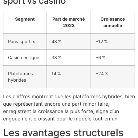
sport vs casino
Segment
Part de marché
Croissance
2023
annuelle
Paris sportifs
48 %
+12 %
Casino en ligne
38 %
+6 %
Plateformes
14 %
+24 %
hybrides
Les chiffres montrent que les plateformes hybrides, bien
que représentant encore une part minoritaire,
enregistrent la croissance la plus forte, signe d’un
engouement croissant pour le modèle tout‑en‑un.
Les avantages structurels