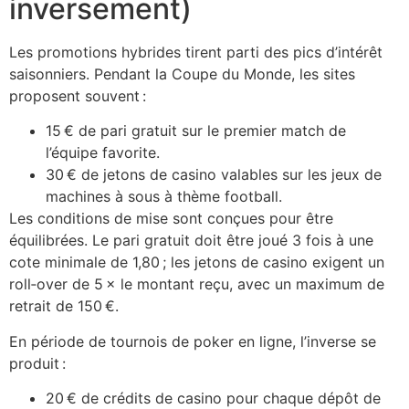
inversement)
Les promotions hybrides tirent parti des pics d’intérêt
saisonniers. Pendant la Coupe du Monde, les sites
proposent souvent :
15 € de pari gratuit sur le premier match de
l’équipe favorite.
30 € de jetons de casino valables sur les jeux de
machines à sous à thème football.
Les conditions de mise sont conçues pour être
équilibrées. Le pari gratuit doit être joué 3 fois à une
cote minimale de 1,80 ; les jetons de casino exigent un
roll‑over de 5 × le montant reçu, avec un maximum de
retrait de 150 €.
En période de tournois de poker en ligne, l’inverse se
produit :
20 € de crédits de casino pour chaque dépôt de