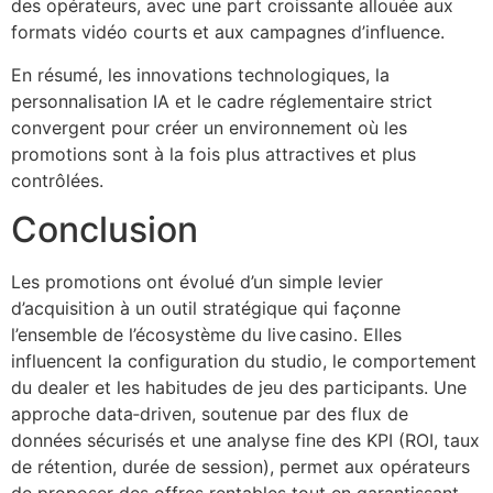
des opérateurs, avec une part croissante allouée aux
formats vidéo courts et aux campagnes d’influence.
En résumé, les innovations technologiques, la
personnalisation IA et le cadre réglementaire strict
convergent pour créer un environnement où les
promotions sont à la fois plus attractives et plus
contrôlées.
Conclusion
Les promotions ont évolué d’un simple levier
d’acquisition à un outil stratégique qui façonne
l’ensemble de l’écosystème du live casino. Elles
influencent la configuration du studio, le comportement
du dealer et les habitudes de jeu des participants. Une
approche data‑driven, soutenue par des flux de
données sécurisés et une analyse fine des KPI (ROI, taux
de rétention, durée de session), permet aux opérateurs