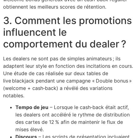
obtiennent les meilleurs scores de rétention.
3. Comment les promotions
influencent le
comportement du dealer ?
Les dealers ne sont pas de simples animateurs ; ils
adaptent leur style en fonction des incitations en cours.
Une étude de cas réalisée sur deux tables de
live blackjack pendant une campagne « Double bonus »
(welcome + cash‑back) a révélé des variations
notables.
Tempo de jeu
– Lorsque le cash‑back était actif,
les dealers ont accéléré le rythme de distribution
des cartes de 12 % afin de maintenir le flux de
mises élevé.
Discours
– Les scripts de présentation incluaient