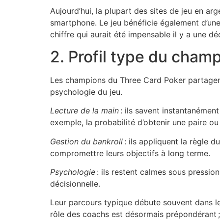
Aujourd’hui, la plupart des sites de jeu en a
smartphone. Le jeu bénéficie également d’une 
chiffre qui aurait été impensable il y a une dé
2. Profil type du cha
Les champions du Three Card Poker partagent t
psychologie du jeu.
Lecture de la main
: ils savent instantanémen
exemple, la probabilité d’obtenir une paire ou
Gestion du bankroll
: ils appliquent la règle 
compromettre leurs objectifs à long terme.
Psychologie
: ils restent calmes sous pression,
décisionnelle.
Leur parcours typique débute souvent dans le
rôle des coachs est désormais prépondérant ;