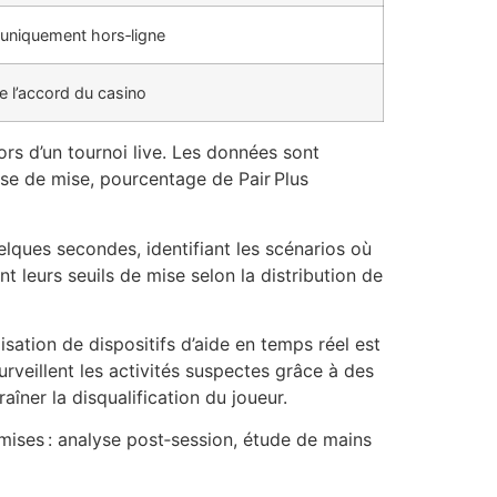
 uniquement hors‑ligne
e l’accord du casino
rs d’un tournoi live. Les données sont
ise de mise, pourcentage de Pair Plus
uelques secondes, identifiant les scénarios où
t leurs seuils de mise selon la distribution de
lisation de dispositifs d’aide en temps réel est
urveillent les activités suspectes grâce à des
aîner la disqualification du joueur.
rmises : analyse post‑session, étude de mains