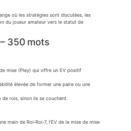
nge où les stratégies sont discutées, les
ion du joueur amateur vers le statut de
 – 350 mots
de mise (Play) qui offre un EV positif
obabilité élevée de former une paire ou une
 de rois, sinon ils se couchent.
ne main de Roi‑Roi‑7, l’EV de la mise de mise