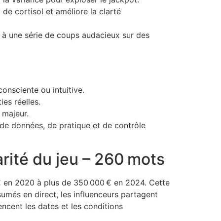
 de cortisol et améliore la clarté
e à une série de coups audacieux sur des
consciente ou intuitive.
es réelles.
 majeur.
n de données, de pratique et de contrôle
arité du jeu – 260 mots
 € en 2020 à plus de 350 000 € en 2024. Cette
sumés en direct, les influenceurs partagent
encent les dates et les conditions