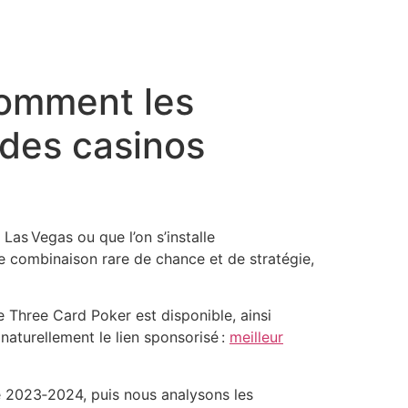
comment les
 des casinos
Las Vegas ou que l’on s’installe
e combinaison rare de chance et de stratégie,
e Three Card Poker est disponible, ainsi
naturellement le lien sponsorisé :
meilleur
e 2023‑2024, puis nous analysons les