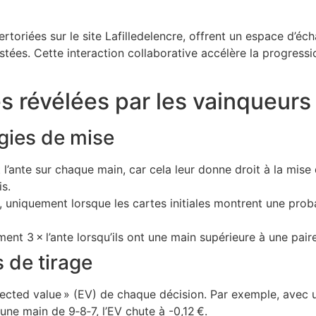
oriées sur le site Lafilledelencre, offrent un espace d’écha
estées. Cette interaction collaborative accélère la progress
s révélées par les vainqueurs
gies de mise
l’ante sur chaque main, car cela leur donne droit à la mise 
s.
tive, uniquement lorsque les cartes initiales montrent une pr
ment 3 × l’ante lorsqu’ils ont une main supérieure à une paire
s de tirage
ected value » (EV) de chaque décision. Par exemple, avec u
une main de 9‑8‑7, l’EV chute à -0,12 €.