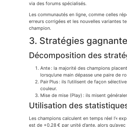
via des forums spécialisés.
Les communautés en ligne, comme celles répert
erreurs corrigées et les nouvelles variantes t
champion.
3. Stratégies gagnante
Décomposition des straté
Ante : la majorité des champions placent 
lorsqu’une main dépasse une paire de roi
Pair Plus : ils l’utilisent de façon sélec
couleur.
Mise de mise (Play) : ils misent générale
Utilisation des statistique
Les champions calculent en temps réel l’« exp
est de +0,28 € par unité d’ante, alors qu’avec 