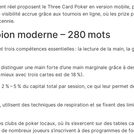
rgent réel proposent le Three Card Poker en version mobile,
visibilité accrue grâce aux tournois en ligne, où les prize
cennie.
mpion moderne – 280 mots
rois compétences essentielles : la lecture de la main, la ge
t distinguer une main forte d’une main marginale grâce à d
 mieux avec trois cartes est de 18 %).
du 2 % – 5 % du capital total par session, ce qui leur permet
 utilisent des techniques de respiration et se fixent des lim
s clubs de poker locaux, où ils s’exercent sur des tables 
 de nombreux joueurs s’inscrivent à des programmes de for