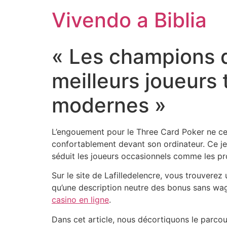
Vivendo a Biblia
« Les champions 
meilleurs joueurs
modernes »
L’engouement pour le Three Card Poker ne cesse
confortablement devant son ordinateur. Ce je
séduit les joueurs occasionnels comme les pr
Sur le site de Lafilledelencre, vous trouvere
qu’une description neutre des bonus sans wage
casino en ligne
.
Dans cet article, nous décortiquons le parco