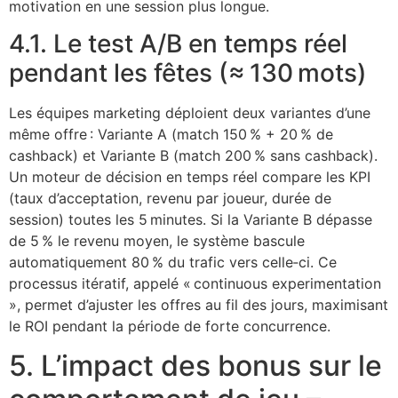
motivation en une session plus longue.
4.1. Le test A/B en temps réel
pendant les fêtes (≈ 130 mots)
Les équipes marketing déploient deux variantes d’une
même offre : Variante A (match 150 % + 20 % de
cashback) et Variante B (match 200 % sans cashback).
Un moteur de décision en temps réel compare les KPI
(taux d’acceptation, revenu par joueur, durée de
session) toutes les 5 minutes. Si la Variante B dépasse
de 5 % le revenu moyen, le système bascule
automatiquement 80 % du trafic vers celle‑ci. Ce
processus itératif, appelé « continuous experimentation
», permet d’ajuster les offres au fil des jours, maximisant
le ROI pendant la période de forte concurrence.
5. L’impact des bonus sur le