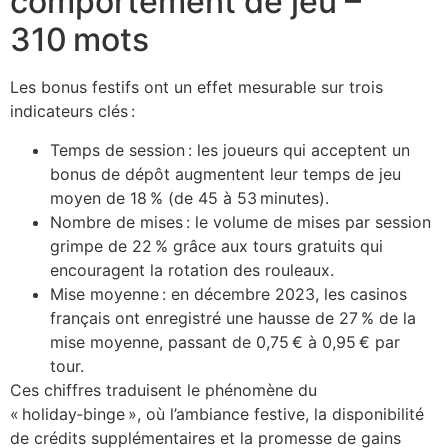
comportement de jeu –
310 mots
Les bonus festifs ont un effet mesurable sur trois
indicateurs clés :
Temps de session : les joueurs qui acceptent un
bonus de dépôt augmentent leur temps de jeu
moyen de 18 % (de 45 à 53 minutes).
Nombre de mises : le volume de mises par session
grimpe de 22 % grâce aux tours gratuits qui
encouragent la rotation des rouleaux.
Mise moyenne : en décembre 2023, les casinos
français ont enregistré une hausse de 27 % de la
mise moyenne, passant de 0,75 € à 0,95 € par
tour.
Ces chiffres traduisent le phénomène du
« holiday‑binge », où l’ambiance festive, la disponibilité
de crédits supplémentaires et la promesse de gains