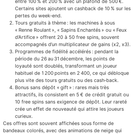
entre 100 % et 200 % avec un plafond de 500 €.
Certains sites ajoutent un cashback de 10 % sur les
pertes du week‑end.
Tours gratuits à thème : les machines à sous
« Renne Roulant », « Sapins Enchantés » ou « Feux
d’Artifice » offrent 20 à 50 free spins, souvent
accompagnés d’un multiplicateur de gains (x2, x3).
Programmes de fidélité accélérés : pendant la
période du 26 au 31 décembre, les points de
loyauté sont doublés, transformant un joueur
habituel de 1 200 points en 2 400, ce qui débloque
plus vite des tours gratuits ou des cash‑back.
Bonus sans dépôt « gift » : rares mais très
attractifs, ils consistent en 5 € de crédit gratuit ou
10 free spins sans exigence de dépôt. Leur rareté
crée un effet de nouveauté qui attire les joueurs
curieux.
Ces offres sont souvent affichées sous forme de
bandeaux colorés, avec des animations de neige qui