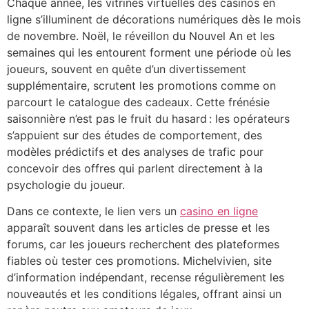
Chaque année, les vitrines virtuelles des casinos en
ligne s’illuminent de décorations numériques dès le mois
de novembre. Noël, le réveillon du Nouvel An et les
semaines qui les entourent forment une période où les
joueurs, souvent en quête d’un divertissement
supplémentaire, scrutent les promotions comme on
parcourt le catalogue des cadeaux. Cette frénésie
saisonnière n’est pas le fruit du hasard : les opérateurs
s’appuient sur des études de comportement, des
modèles prédictifs et des analyses de trafic pour
concevoir des offres qui parlent directement à la
psychologie du joueur.
Dans ce contexte, le lien vers un
casino en ligne
apparaît souvent dans les articles de presse et les
forums, car les joueurs recherchent des plateformes
fiables où tester ces promotions. Michelvivien, site
d’information indépendant, recense régulièrement les
nouveautés et les conditions légales, offrant ainsi un