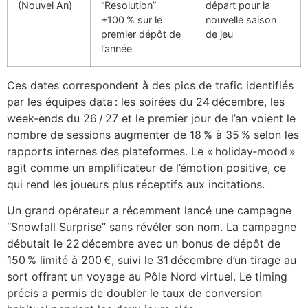
(Nouvel An)
“Resolution”
départ pour la
+100 % sur le
nouvelle saison
premier dépôt de
de jeu
l’année
Ces dates correspondent à des pics de trafic identifiés
par les équipes data : les soirées du 24 décembre, les
week‑ends du 26 / 27 et le premier jour de l’an voient le
nombre de sessions augmenter de 18 % à 35 % selon les
rapports internes des plateformes. Le « holiday‑mood »
agit comme un amplificateur de l’émotion positive, ce
qui rend les joueurs plus réceptifs aux incitations.
Un grand opérateur a récemment lancé une campagne
“Snowfall Surprise” sans révéler son nom. La campagne
débutait le 22 décembre avec un bonus de dépôt de
150 % limité à 200 €, suivi le 31 décembre d’un tirage au
sort offrant un voyage au Pôle Nord virtuel. Le timing
précis a permis de doubler le taux de conversion