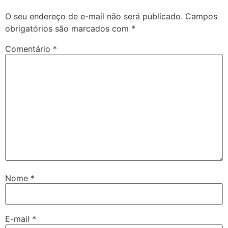
O seu endereço de e-mail não será publicado.
Campos
obrigatórios são marcados com
*
Comentário
*
Nome
*
E-mail
*