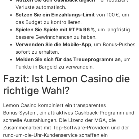
Verluste automatisch.
Setzen Sie ein Einzahlungs‑Limit
von 100 €, um
das Budget zu kontrollieren.
Spielen Sie Spiele mit RTP ≥ 96 %
, um langfristig
bessere Gewinnchancen zu haben.
Verwenden Sie die Mobile‑App
, um Bonus‑Pushes
sofort zu erhalten.
Melden Sie sich für das Treueprogramm an
, um
Punkte in Bargeld zu verwandeln.
Fazit: Ist Lemon Casino die
richtige Wahl?
Lemon Casino kombiniert ein transparentes
Bonus‑System, ein attraktives Cashback‑Programm und
schnelle Auszahlungen. Die Lizenz der MGA, die
Zusammenarbeit mit Top‑Software‑Providern und der
rund‑um‑die‑Uhr‑Kundenservice schaffen ein