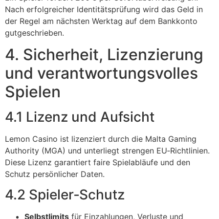
Nach erfolgreicher Identitätsprüfung wird das Geld in
der Regel am nächsten Werktag auf dem Bankkonto
gutgeschrieben.
4. Sicherheit, Lizenzierung
und verantwortungsvolles
Spielen
4.1 Lizenz und Aufsicht
Lemon Casino ist lizenziert durch die Malta Gaming
Authority (MGA) und unterliegt strengen EU‑Richtlinien.
Diese Lizenz garantiert faire Spielabläufe und den
Schutz persönlicher Daten.
4.2 Spieler‑Schutz
Selbstlimits
für Einzahlungen, Verluste und