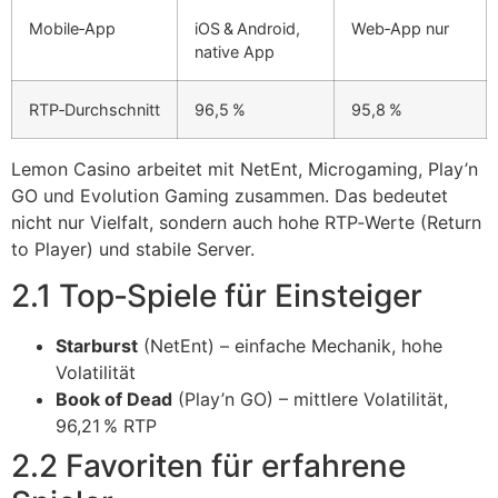
Mobile‑App
iOS & Android,
Web‑App nur
native App
RTP‑Durchschnitt
96,5 %
95,8 %
Lemon Casino arbeitet mit NetEnt, Microgaming, Play’n
GO und Evolution Gaming zusammen. Das bedeutet
nicht nur Vielfalt, sondern auch hohe RTP‑Werte (Return
to Player) und stabile Server.
2.1 Top‑Spiele für Einsteiger
Starburst
(NetEnt) – einfache Mechanik, hohe
Volatilität
Book of Dead
(Play’n GO) – mittlere Volatilität,
96,21 % RTP
2.2 Favoriten für erfahrene