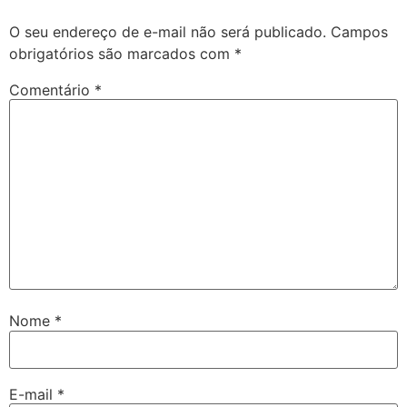
O seu endereço de e-mail não será publicado.
Campos
obrigatórios são marcados com
*
Comentário
*
Nome
*
E-mail
*