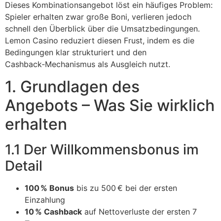
Dieses Kombinationsangebot löst ein häufiges Problem:
Spieler erhalten zwar große Boni, verlieren jedoch
schnell den Überblick über die Umsatzbedingungen.
Lemon Casino reduziert diesen Frust, indem es die
Bedingungen klar strukturiert und den
Cashback‑Mechanismus als Ausgleich nutzt.
1. Grundlagen des
Angebots – Was Sie wirklich
erhalten
1.1 Der Willkommensbonus im
Detail
100 % Bonus
bis zu 500 € bei der ersten
Einzahlung
10 % Cashback
auf Nettoverluste der ersten 7