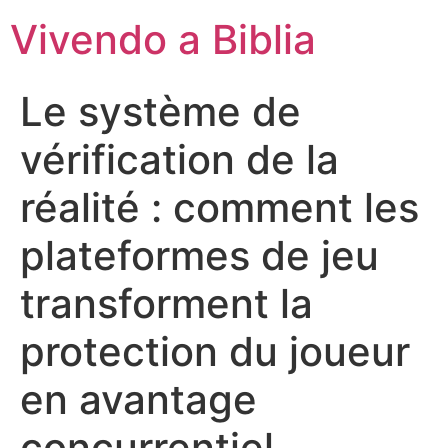
Vivendo a Biblia
Le système de
vérification de la
réalité : comment les
plateformes de jeu
transforment la
protection du joueur
en avantage
concurrentiel