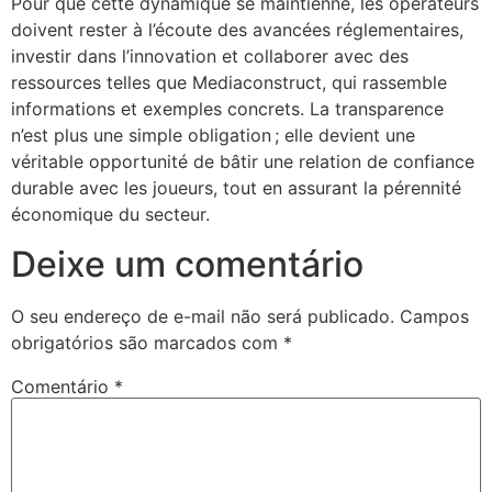
Pour que cette dynamique se maintienne, les opérateurs
doivent rester à l’écoute des avancées réglementaires,
investir dans l’innovation et collaborer avec des
ressources telles que Mediaconstruct, qui rassemble
informations et exemples concrets. La transparence
n’est plus une simple obligation ; elle devient une
véritable opportunité de bâtir une relation de confiance
durable avec les joueurs, tout en assurant la pérennité
économique du secteur.
Deixe um comentário
O seu endereço de e-mail não será publicado.
Campos
obrigatórios são marcados com
*
Comentário
*