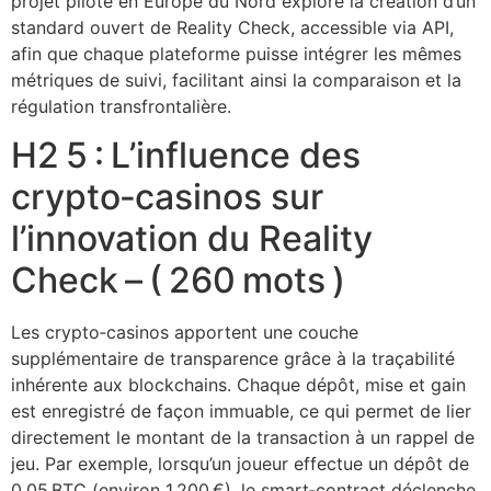
projet pilote en Europe du Nord explore la création d’un
standard ouvert de Reality Check, accessible via API,
afin que chaque plateforme puisse intégrer les mêmes
métriques de suivi, facilitant ainsi la comparaison et la
régulation transfrontalière.
H2 5 : L’influence des
crypto‑casinos sur
l’innovation du Reality
Check – ( 260 mots )
Les crypto‑casinos apportent une couche
supplémentaire de transparence grâce à la traçabilité
inhérente aux blockchains. Chaque dépôt, mise et gain
est enregistré de façon immuable, ce qui permet de lier
directement le montant de la transaction à un rappel de
jeu. Par exemple, lorsqu’un joueur effectue un dépôt de
0,05 BTC (environ 1 200 €), le smart‑contract déclenche