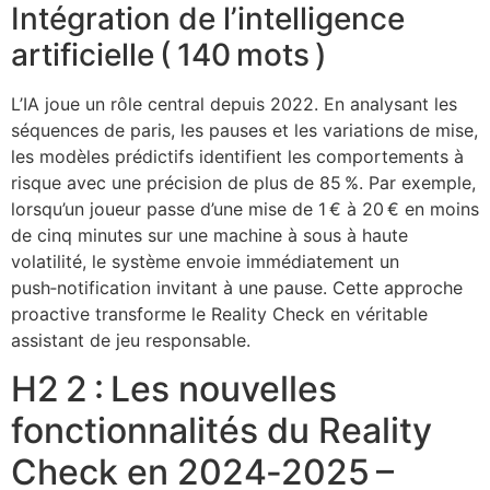
Intégration de l’intelligence
artificielle ( 140 mots )
L’IA joue un rôle central depuis 2022. En analysant les
séquences de paris, les pauses et les variations de mise,
les modèles prédictifs identifient les comportements à
risque avec une précision de plus de 85 %. Par exemple,
lorsqu’un joueur passe d’une mise de 1 € à 20 € en moins
de cinq minutes sur une machine à sous à haute
volatilité, le système envoie immédiatement un
push‑notification invitant à une pause. Cette approche
proactive transforme le Reality Check en véritable
assistant de jeu responsable.
H2 2 : Les nouvelles
fonctionnalités du Reality
Check en 2024‑2025 –