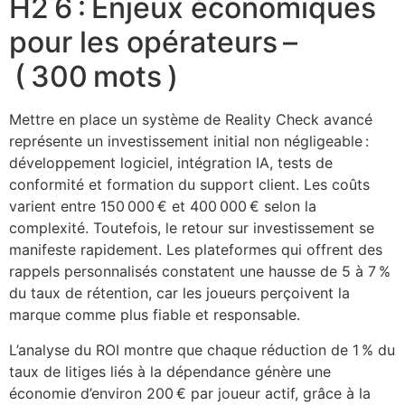
H2 6 : Enjeux économiques
pour les opérateurs –
( 300 mots )
Mettre en place un système de Reality Check avancé
représente un investissement initial non négligeable :
développement logiciel, intégration IA, tests de
conformité et formation du support client. Les coûts
varient entre 150 000 € et 400 000 € selon la
complexité. Toutefois, le retour sur investissement se
manifeste rapidement. Les plateformes qui offrent des
rappels personnalisés constatent une hausse de 5 à 7 %
du taux de rétention, car les joueurs perçoivent la
marque comme plus fiable et responsable.
L’analyse du ROI montre que chaque réduction de 1 % du
taux de litiges liés à la dépendance génère une
économie d’environ 200 € par joueur actif, grâce à la