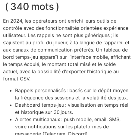
( 340 mots )
En 2024, les opérateurs ont enrichi leurs outils de
contrôle avec des fonctionnalités orientées expérience
utilisateur. Les rappels ne sont plus génériques ; ils
s’ajustent au profil du joueur, à la langue de l’appareil et
aux canaux de communication préférés. Un tableau de
bord temps‑jeu apparaît sur l’interface mobile, affichant
le temps écoulé, le montant total misé et le solde
actuel, avec la possibilité d’exporter l’historique au
format CSV.
Rappels personnalisés : basés sur le dépôt moyen,
la fréquence des sessions et la volatilité des jeux.
Dashboard temps‑jeu : visualisation en temps réel
et historique sur 30 jours.
Alertes multicanaux : push mobile, email, SMS,
voire notifications sur les plateformes de
messagerie (Telegram, Discord).