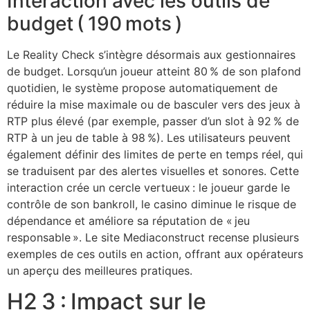
Interaction avec les outils de
budget ( 190 mots )
Le Reality Check s’intègre désormais aux gestionnaires
de budget. Lorsqu’un joueur atteint 80 % de son plafond
quotidien, le système propose automatiquement de
réduire la mise maximale ou de basculer vers des jeux à
RTP plus élevé (par exemple, passer d’un slot à 92 % de
RTP à un jeu de table à 98 %). Les utilisateurs peuvent
également définir des limites de perte en temps réel, qui
se traduisent par des alertes visuelles et sonores. Cette
interaction crée un cercle vertueux : le joueur garde le
contrôle de son bankroll, le casino diminue le risque de
dépendance et améliore sa réputation de « jeu
responsable ». Le site Mediaconstruct recense plusieurs
exemples de ces outils en action, offrant aux opérateurs
un aperçu des meilleures pratiques.
H2 3 : Impact sur le