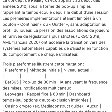
Le concept de Reality Check apparaît au début des
années 2010, sous la forme de pop‑up simples
rappelant le temps écoulé depuis le début d’une session.
Les premières implémentations étaient limitées à un
bouton « Continuer » ou « Quitter », sans adaptation au
profil du joueur. La pression des associations de joueurs
et l’arrivée de législations plus strictes (UKGC 2019,
AML français 2020) ont accéléré la transition vers des
systèmes automatisés capables de s’ajuster en fonction
du comportement de chaque utilisateur.
Trois plateformes illustrent cette mutation :
| Plateforme | Méthode initiale | Niveau actuel |
|————|——————|—————|
| Bet365 | Pop‑up de 30 min | IA analysant la fréquence
des mises, notifications multicanaux |
| LeoVegas | Rappel fixe à 60 min | Dashboard
temps‑jeu, options d’auto‑exclusion intégrées |
| Casino crypto (ex. Mediaconstruct guide) | Aucun |
Smart‑contract déclenchant des limites de dépôt et de