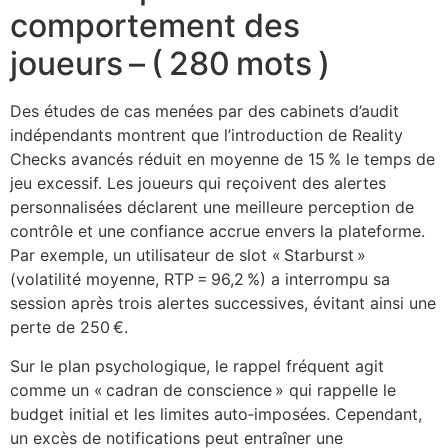
comportement des
joueurs – ( 280 mots )
Des études de cas menées par des cabinets d’audit
indépendants montrent que l’introduction de Reality
Checks avancés réduit en moyenne de 15 % le temps de
jeu excessif. Les joueurs qui reçoivent des alertes
personnalisées déclarent une meilleure perception de
contrôle et une confiance accrue envers la plateforme.
Par exemple, un utilisateur de slot « Starburst »
(volatilité moyenne, RTP = 96,2 %) a interrompu sa
session après trois alertes successives, évitant ainsi une
perte de 250 €.
Sur le plan psychologique, le rappel fréquent agit
comme un « cadran de conscience » qui rappelle le
budget initial et les limites auto‑imposées. Cependant,
un excès de notifications peut entraîner une