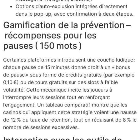
Options d’auto‑exclusion intégrées directement
dans le pop‑up, avec confirmation à deux étapes.
Gamification de la prévention –
récompenses pour les
pauses ( 150 mots )
Certaines plateformes introduisent une couche ludique :
chaque pause de 15 minutes donne droit à un « bonus
de pause » sous forme de crédits gratuits (par exemple
0,10 €) ou de tours gratuits sur des slots à faible
volatilité. Cette mécanique incite les joueurs à
interrompre leurs sessions tout en renforçant
l’engagement. Un tableau comparatif montre que les
casinos qui appliquent cette stratégie voient une hausse
de 12 % du taux de rétention, tout en réduisant de 8 % le
nombre de sessions excessives.