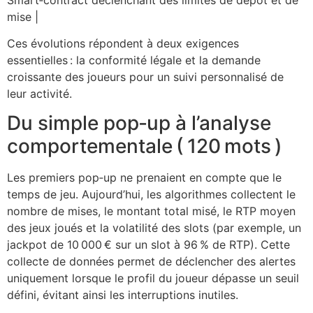
mise |
Ces évolutions répondent à deux exigences
essentielles : la conformité légale et la demande
croissante des joueurs pour un suivi personnalisé de
leur activité.
Du simple pop‑up à l’analyse
comportementale ( 120 mots )
Les premiers pop‑up ne prenaient en compte que le
temps de jeu. Aujourd’hui, les algorithmes collectent le
nombre de mises, le montant total misé, le RTP moyen
des jeux joués et la volatilité des slots (par exemple, un
jackpot de 10 000 € sur un slot à 96 % de RTP). Cette
collecte de données permet de déclencher des alertes
uniquement lorsque le profil du joueur dépasse un seuil
défini, évitant ainsi les interruptions inutiles.