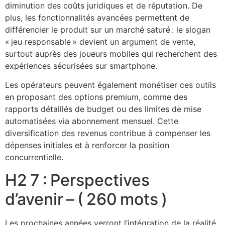
diminution des coûts juridiques et de réputation. De
plus, les fonctionnalités avancées permettent de
différencier le produit sur un marché saturé : le slogan
« jeu responsable » devient un argument de vente,
surtout auprès des joueurs mobiles qui recherchent des
expériences sécurisées sur smartphone.
Les opérateurs peuvent également monétiser ces outils
en proposant des options premium, comme des
rapports détaillés de budget ou des limites de mise
automatisées via abonnement mensuel. Cette
diversification des revenus contribue à compenser les
dépenses initiales et à renforcer la position
concurrentielle.
H2 7 : Perspectives
d’avenir – ( 260 mots )
Les prochaines années verront l’intégration de la réalité