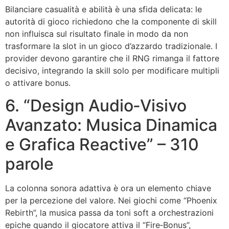
Bilanciare casualità e abilità è una sfida delicata: le
autorità di gioco richiedono che la componente di skill
non influisca sul risultato finale in modo da non
trasformare la slot in un gioco d’azzardo tradizionale. I
provider devono garantire che il RNG rimanga il fattore
decisivo, integrando la skill solo per modificare multipli
o attivare bonus.
6. “Design Audio‑Visivo
Avanzato: Musica Dinamica
e Grafica Reactive” – 310
parole
La colonna sonora adattiva è ora un elemento chiave
per la percezione del valore. Nei giochi come “Phoenix
Rebirth”, la musica passa da toni soft a orchestrazioni
epiche quando il giocatore attiva il “Fire‑Bonus”,