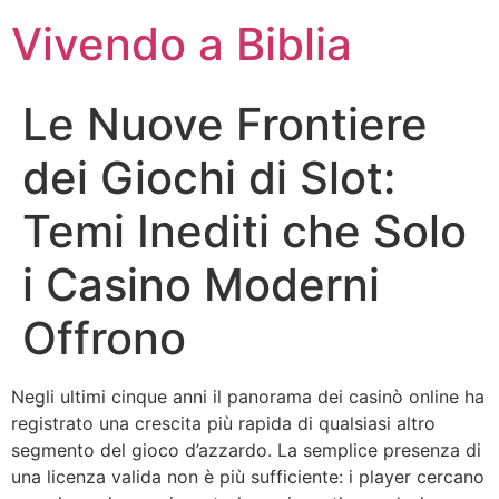
Vivendo a Biblia
Le Nuove Frontiere
dei Giochi di Slot:
Temi Inediti che Solo
i Casino Moderni
Offrono
Negli ultimi cinque anni il panorama dei casinò online ha
registrato una crescita più rapida di qualsiasi altro
segmento del gioco d’azzardo. La semplice presenza di
una licenza valida non è più sufficiente: i player cercano