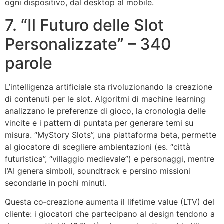
ogni dispositivo, dal desktop al mobile.
7. “Il Futuro delle Slot
Personalizzate” – 340
parole
L’intelligenza artificiale sta rivoluzionando la creazione
di contenuti per le slot. Algoritmi di machine learning
analizzano le preferenze di gioco, la cronologia delle
vincite e i pattern di puntata per generare temi su
misura. “MyStory Slots”, una piattaforma beta, permette
al giocatore di scegliere ambientazioni (es. “città
futuristica”, “villaggio medievale”) e personaggi, mentre
l’AI genera simboli, soundtrack e persino missioni
secondarie in pochi minuti.
Questa co‑creazione aumenta il lifetime value (LTV) del
cliente: i giocatori che partecipano al design tendono a