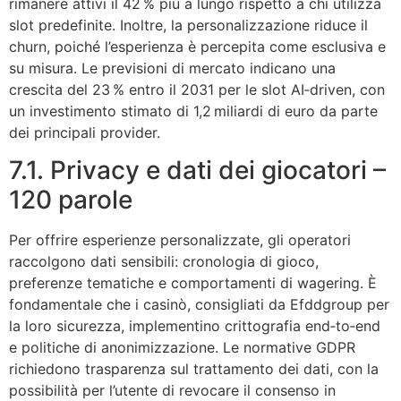
rimanere attivi il 42 % più a lungo rispetto a chi utilizza
slot predefinite. Inoltre, la personalizzazione riduce il
churn, poiché l’esperienza è percepita come esclusiva e
su misura. Le previsioni di mercato indicano una
crescita del 23 % entro il 2031 per le slot AI‑driven, con
un investimento stimato di 1,2 miliardi di euro da parte
dei principali provider.
7.1. Privacy e dati dei giocatori –
120 parole
Per offrire esperienze personalizzate, gli operatori
raccolgono dati sensibili: cronologia di gioco,
preferenze tematiche e comportamenti di wagering. È
fondamentale che i casinò, consigliati da Efddgroup per
la loro sicurezza, implementino crittografia end‑to‑end
e politiche di anonimizzazione. Le normative GDPR
richiedono trasparenza sul trattamento dei dati, con la
possibilità per l’utente di revocare il consenso in