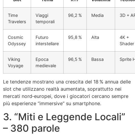
Time
Viaggi
96,2 %
Media
3D + A
Travelers
temporali
Cosmic
Futuro
95,8 %
Alta
4K +
Odyssey
interstellare
Shader
Viking
Epoca
96,5 %
Bassa
Sprite 
Voyage
medievale
Le tendenze mostrano una crescita del 18 % annua delle
slot che utilizzano realtà aumentata, soprattutto nei
mercati nord‑europei, dove i giocatori cercano sempre
più esperienze “immersive” su smartphone.
3. “Miti e Leggende Locali”
– 380 parole