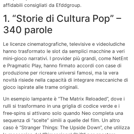
affidabili consigliati da Efddgroup.
1. “Storie di Cultura Pop” –
340 parole
Le licenze cinematografiche, televisive e videoludiche
hanno trasformato le slot da semplici macchine a veri
mini‑gioco narrativi. I provider più grandi, come NetEnt
e Pragmatic Play, hanno firmato accordi con case di
produzione per ricreare universi famosi, ma la vera
novità risiede nella capacità di integrare meccaniche di
gioco ispirate alle trame originali.
Un esempio lampante è “The Matrix Reloaded”, dove i
rulli si trasformano in una griglia di codice verde e i
free‑spins si attivano solo quando Neo completa una
sequenza di “scelte” simili a quelle del film. Un altro
caso è “Stranger Things: The Upside Down”, che utilizza