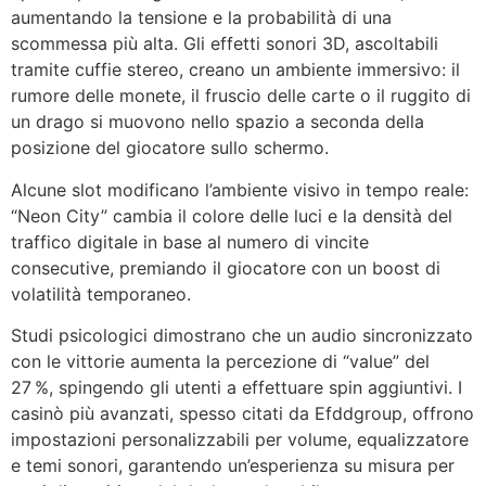
aumentando la tensione e la probabilità di una
scommessa più alta. Gli effetti sonori 3D, ascoltabili
tramite cuffie stereo, creano un ambiente immersivo: il
rumore delle monete, il fruscio delle carte o il ruggito di
un drago si muovono nello spazio a seconda della
posizione del giocatore sullo schermo.
Alcune slot modificano l’ambiente visivo in tempo reale:
“Neon City” cambia il colore delle luci e la densità del
traffico digitale in base al numero di vincite
consecutive, premiando il giocatore con un boost di
volatilità temporaneo.
Studi psicologici dimostrano che un audio sincronizzato
con le vittorie aumenta la percezione di “value” del
27 %, spingendo gli utenti a effettuare spin aggiuntivi. I
casinò più avanzati, spesso citati da Efddgroup, offrono
impostazioni personalizzabili per volume, equalizzatore
e temi sonori, garantendo un’esperienza su misura per