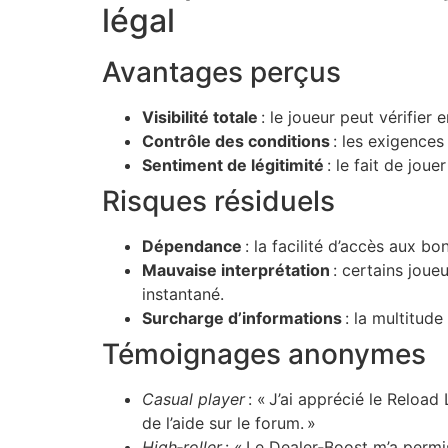
légal
Avantages perçus
Visibilité totale
: le joueur peut vérifier 
Contrôle des conditions
: les exigences
Sentiment de légitimité
: le fait de joue
Risques résiduels
Dépendance
: la facilité d’accès aux 
Mauvaise interprétation
: certains joue
instantané.
Surcharge d’informations
: la multitude
Témoignages anonymes
Casual player
: « J’ai apprécié le Reload
de l’aide sur le forum. »
High‑roller
: « Le Dealer‑Boost m’a permis