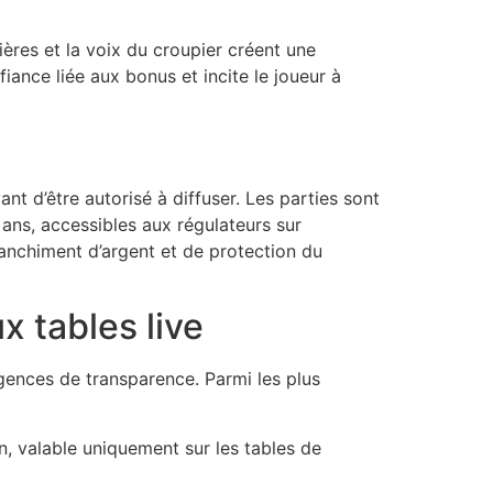
mières et la voix du croupier créent une
ance liée aux bonus et incite le joueur à
ant d’être autorisé à diffuser. Les parties sont
ans, accessibles aux régulateurs sur
anchiment d’argent et de protection du
 tables live
igences de transparence. Parmi les plus
, valable uniquement sur les tables de