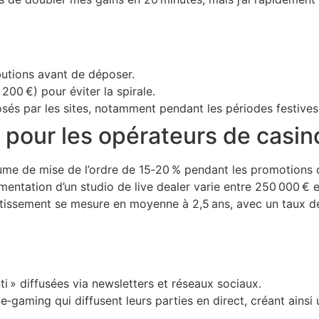
butions avant de déposer.
200 €) pour éviter la spirale.
posés par les sites, notamment pendant les périodes festives
 pour les opérateurs de casin
ume de mise de l’ordre de 15‑20 % pendant les promotions 
mentation d’un studio de live dealer varie entre 250 000 € e
vestissement se mesure en moyenne à 2,5 ans, avec un taux 
» diffusées via newsletters et réseaux sociaux.
e‑gaming qui diffusent leurs parties en direct, créant ainsi 