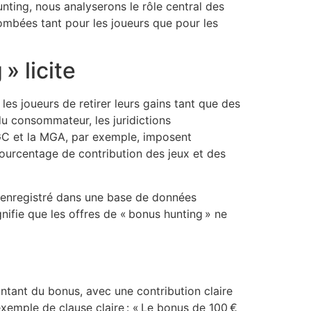
unting, nous analyserons le rôle central des
tombées tant pour les joueurs que pour les
» licite
es joueurs de retirer leurs gains tant que des
du consommateur, les juridictions
KGC et la MGA, par exemple, imposent
urcentage de contribution des jeux et des
re enregistré dans une base de données
gnifie que les offres de « bonus hunting » ne
ntant du bonus, avec une contribution claire
xemple de clause claire : « Le bonus de 100 €