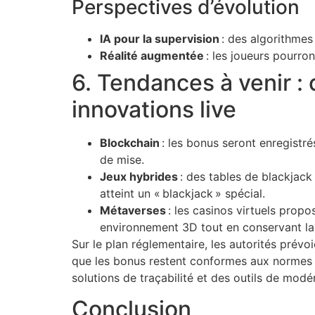
Perspectives d’évolution
IA pour la supervision
: des algorithme
Réalité augmentée
: les joueurs pourron
6. Tendances à venir :
innovations live
Blockchain
: les bonus seront enregistré
de mise.
Jeux hybrides
: des tables de blackjack 
atteint un « blackjack » spécial.
Métaverses
: les casinos virtuels prop
environnement 3D tout en conservant la 
Sur le plan réglementaire, les autorités prévo
que les bonus restent conformes aux normes 
solutions de traçabilité et des outils de modé
Conclusion