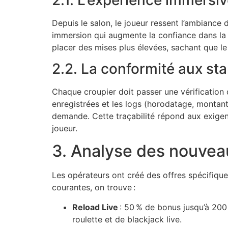
Depuis le salon, le joueur ressent l’ambiance d
immersion qui augmente la confiance dans la p
placer des mises plus élevées, sachant que le
2.2. La conformité aux sta
Chaque croupier doit passer une vérification d’
enregistrées et les logs (horodatage, montant
demande. Cette traçabilité répond aux exigen
joueur.
3. Analyse des nouvea
Les opérateurs ont créé des offres spécifique
courantes, on trouve :
Reload Live
: 50 % de bonus jusqu’à 200 
roulette et de blackjack live.