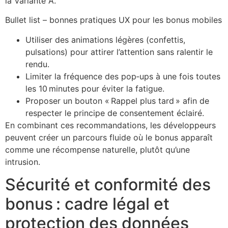
la Variante A.
Bullet list – bonnes pratiques UX pour les bonus mobiles
Utiliser des animations légères (confettis,
pulsations) pour attirer l’attention sans ralentir le
rendu.
Limiter la fréquence des pop‑ups à une fois toutes
les 10 minutes pour éviter la fatigue.
Proposer un bouton « Rappel plus tard » afin de
respecter le principe de consentement éclairé.
En combinant ces recommandations, les développeurs
peuvent créer un parcours fluide où le bonus apparaît
comme une récompense naturelle, plutôt qu’une
intrusion.
Sécurité et conformité des
bonus : cadre légal et
protection des données