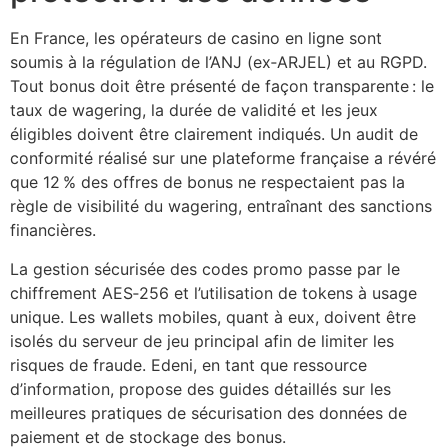
En France, les opérateurs de casino en ligne sont
soumis à la régulation de l’ANJ (ex‑ARJEL) et au RGPD.
Tout bonus doit être présenté de façon transparente : le
taux de wagering, la durée de validité et les jeux
éligibles doivent être clairement indiqués. Un audit de
conformité réalisé sur une plateforme française a révéré
que 12 % des offres de bonus ne respectaient pas la
règle de visibilité du wagering, entraînant des sanctions
financières.
La gestion sécurisée des codes promo passe par le
chiffrement AES‑256 et l’utilisation de tokens à usage
unique. Les wallets mobiles, quant à eux, doivent être
isolés du serveur de jeu principal afin de limiter les
risques de fraude. Edeni, en tant que ressource
d’information, propose des guides détaillés sur les
meilleures pratiques de sécurisation des données de
paiement et de stockage des bonus.