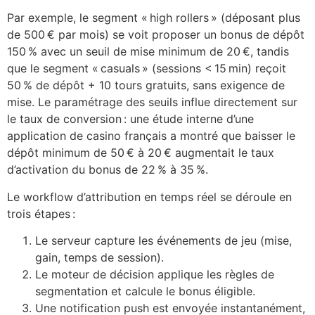
Par exemple, le segment « high rollers » (déposant plus
de 500 € par mois) se voit proposer un bonus de dépôt
150 % avec un seuil de mise minimum de 20 €, tandis
que le segment « casuals » (sessions < 15 min) reçoit
50 % de dépôt + 10 tours gratuits, sans exigence de
mise. Le paramétrage des seuils influe directement sur
le taux de conversion : une étude interne d’une
application de casino français a montré que baisser le
dépôt minimum de 50 € à 20 € augmentait le taux
d’activation du bonus de 22 % à 35 %.
Le workflow d’attribution en temps réel se déroule en
trois étapes :
Le serveur capture les événements de jeu (mise,
gain, temps de session).
Le moteur de décision applique les règles de
segmentation et calcule le bonus éligible.
Une notification push est envoyée instantanément,