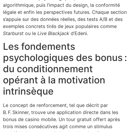
algorithmique, puis l’impact du design, la conformité
légale et enfin les perspectives futures. Chaque section
s’appuie sur des données réelles, des tests A/B et des
exemples concrets tirés de jeux populaires comme
Starburst
ou le
Live Blackjack
d’Edeni.
Les fondements
psychologiques des bonus :
du conditionnement
opérant à la motivation
intrinsèque
Le concept de renforcement, tel que décrit par
B. F. Skinner, trouve une application directe dans les
bonus de casino mobile. Un tour gratuit offert après
trois mises consécutives agit comme un stimulus