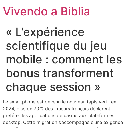
Vivendo a Biblia
« L’expérience
scientifique du jeu
mobile : comment les
bonus transforment
chaque session »
Le smartphone est devenu le nouveau tapis vert : en
2024, plus de 70 % des joueurs français déclarent
préférer les applications de casino aux plateformes
desktop. Cette migration s’accompagne d’une exigence