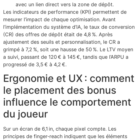
avec un lien direct vers la zone de dépôt.
Les indicateurs de performance (KPI) permettent de
mesurer l’impact de chaque optimisation. Avant
l’implémentation du système d’IA, le taux de conversion
(CR) des offres de dépôt était de 4,8 %. Après
ajustement des seuils et personnalisation, le CR a
grimpé à 7,2 %, soit une hausse de 50 %. Le LTV moyen
a suivi, passant de 120 € à 145 €, tandis que l’ARPU a
progressé de 3,5 € à 4,2 €.
Ergonomie et UX : comment
le placement des bonus
influence le comportement
du joueur
Sur un écran de 6,1 in, chaque pixel compte. Les
principes de finger‑reach indiquent que les éléments