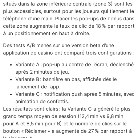
situés dans la zone inférieure centrale (zone 3) sont les
plus accessibles, surtout pour les joueurs qui tiennent le
téléphone d’une main. Placer les pop‑ups de bonus dans
cette zone augmente le taux de clic de 18 % par rapport
à un positionnement en haut à droite.
Des tests A/B menés sur une version beta d’une
application de casino ont comparé trois configurations :
Variante A : pop‑up au centre de l’écran, déclenché
après 2 minutes de jeu.
Variante B : bannière en bas, affichée dès le
lancement de l’app.
Variante C : notification push après 5 minutes, avec
animation de confettis.
Les résultats sont clairs : la Variante C a généré le plus
grand temps moyen de session (12,4 min vs 9,8 min
pour A et 8,5 min pour B) et le nombre de clics sur le
bouton « Réclamer » a augmenté de 27 % par rapport à