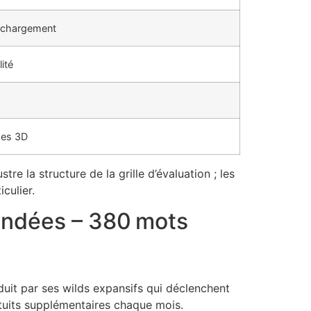
e chargement
ité
mes 3D
re la structure de la grille d’évaluation ; les
culier.
andées – 380 mots
séduit par ses wilds expansifs qui déclenchent
atuits supplémentaires chaque mois.