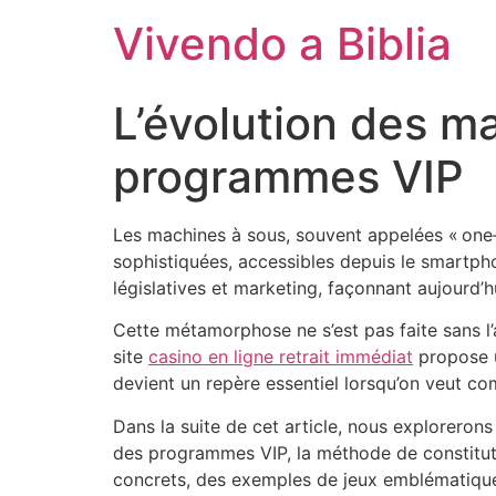
Vivendo a Biblia
L’évolution des m
programmes VIP
Les machines à sous, souvent appelées « one
sophistiquées, accessibles depuis le smartphon
législatives et marketing, façonnant aujourd’h
Cette métamorphose ne s’est pas faite sans l’a
site
casino en ligne retrait immédiat
propose u
devient un repère essentiel lorsqu’on veut c
Dans la suite de cet article, nous explorerons
des programmes VIP, la méthode de constitutio
concrets, des exemples de jeux emblématiques 