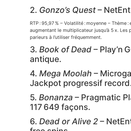
2.
Gonzo’s Quest
– NetEnt
RTP : 95,97 % – Volatilité : moyenne – Thème 
augmentant le multiplicateur jusqu’à 5 x. Les
parieurs à l’utiliser fréquemment.
3.
Book of Dead
– Play’n G
antique.
4.
Mega Moolah
– Microgam
Jackpot progressif record
5.
Bonanza
– Pragmatic Pla
117 649 façons.
6.
Dead or Alive 2
– NetEnt