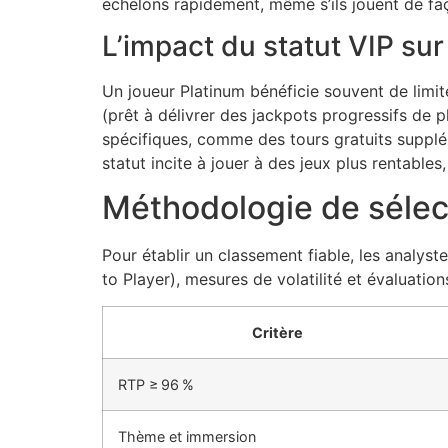
échelons rapidement, même s’ils jouent de fa
L’impact du statut VIP sur
Un joueur Platinum bénéficie souvent de limite
(prêt à délivrer des jackpots progressifs de p
spécifiques, comme des tours gratuits suppl
statut incite à jouer à des jeux plus rentables
Méthodologie de sélect
Pour établir un classement fiable, les analyst
to Player), mesures de volatilité et évaluation
Critère
RTP ≥ 96 %
Thème et immersion