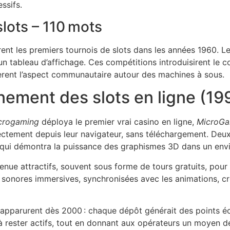
ssifs.
lots – 110 mots
èrent les premiers tournois de slots dans les années 1960. L
n tableau d’affichage. Ces compétitions introduisirent le 
cèrent l’aspect communautaire autour des machines à sous.
ènement des slots en ligne (
crogaming
déploya le premier vrai casino en ligne,
MicroGa
rectement depuis leur navigateur, sans téléchargement. Deux
t, qui démontra la puissance des graphismes 3D dans un en
ue attractifs, souvent sous forme de tours gratuits, pour in
es sonores immersives, synchronisées avec les animations, c
apparurent dès 2000 : chaque dépôt générait des points éc
à rester actifs, tout en donnant aux opérateurs un moyen de