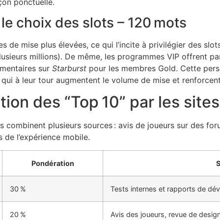
çon ponctuelle.
 le choix des slots – 120 mots
s de mise plus élevées, ce qui l’incite à privilégier des slo
lusieurs millions). De même, les programmes VIP offrent parf
émentaires sur
Starburst
pour les membres Gold. Cette person
, qui à leur tour augmentent le volume de mise et renforcent 
ion des “Top 10” par les site
es combinent plusieurs sources : avis de joueurs sur des for
s de l’expérience mobile.
Pondération
S
30 %
Tests internes et rapports de dé
20 %
Avis des joueurs, revue de desig