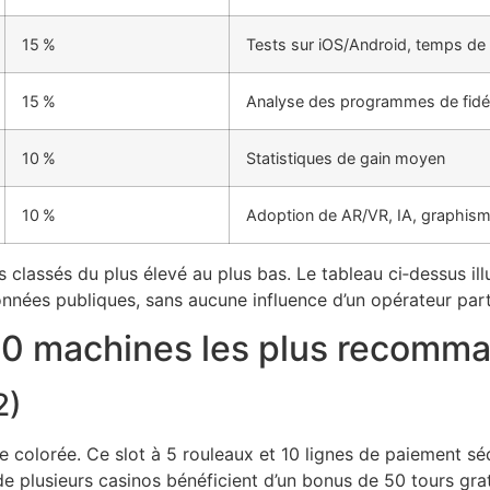
15 %
Tests sur iOS/Android, temps d
15 %
Analyse des programmes de fidél
10 %
Statistiques de gain moyen
10 %
Adoption de AR/VR, IA, graphis
lassés du plus élevé au plus bas. Le tableau ci‑dessus illust
onnées publiques, sans aucune influence d’un opérateur parti
 10 machines les plus recomm
2)
laxie colorée. Ce slot à 5 rouleaux et 10 lignes de paiement 
de plusieurs casinos bénéficient d’un bonus de 50 tours gr