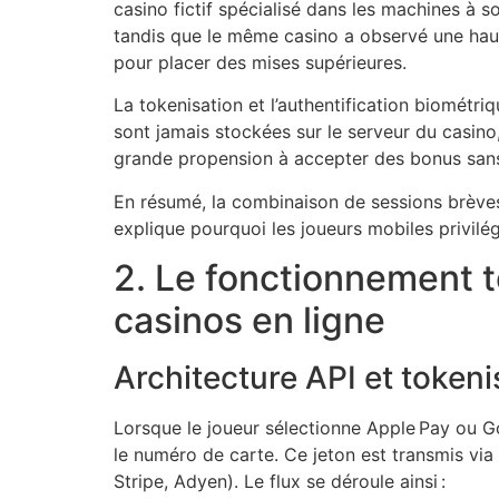
casino fictif spécialisé dans les machines à 
tandis que le même casino a observé une haus
pour placer des mises supérieures.
La tokenisation et l’authentification biométri
sont jamais stockées sur le serveur du casino,
grande propension à accepter des bonus sans w
En résumé, la combinaison de sessions brèves
explique pourquoi les joueurs mobiles privilég
2. Le fonctionnement t
casinos en ligne
Architecture API et tokeni
Lorsque le joueur sélectionne Apple Pay ou G
le numéro de carte. Ce jeton est transmis via
Stripe, Adyen). Le flux se déroule ainsi :