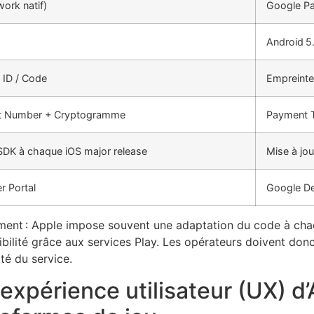
ork natif)
Google Pa
Android 5
 ID / Code
Empreinte
t Number + Cryptogramme
Payment T
 SDK à chaque iOS major release
Mise à jou
r Portal
Google De
ement : Apple impose souvent une adaptation du code à chaq
ilité grâce aux services Play. Les opérateurs doivent donc 
té du service.
expérience utilisateur (UX) d