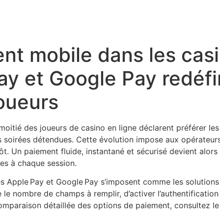
nt mobile dans les casi
y et Google Pay redéfi
joueurs
 moitié des joueurs de casino en ligne déclarent préférer l
les soirées détendues. Cette évolution impose aux opérateu
. Un paiement fluide, instantané et sécurisé devient alors u
es à chaque session.
es Apple Pay et Google Pay s’imposent comme les solutions
le nombre de champs à remplir, d’activer l’authentification
omparaison détaillée des options de paiement, consultez l