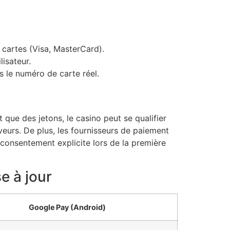
 cartes (Visa, MasterCard).
isateur.
s le numéro de carte réel.
que des jetons, le casino peut se qualifier
veurs. De plus, les fournisseurs de paiement
 consentement explicite lors de la première
e à jour
Google Pay (Android)