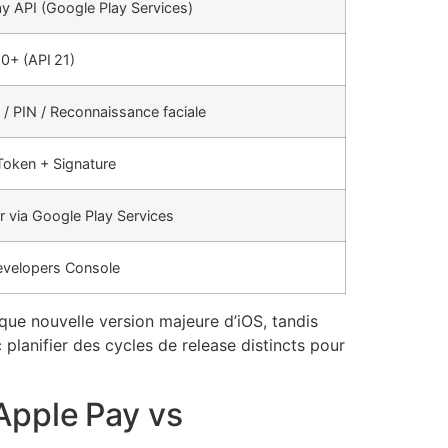
y API (Google Play Services)
.0+ (API 21)
 / PIN / Reconnaissance faciale
oken + Signature
r via Google Play Services
velopers Console
ue nouvelle version majeure d’iOS, tandis
planifier des cycles de release distincts pour
’Apple Pay vs