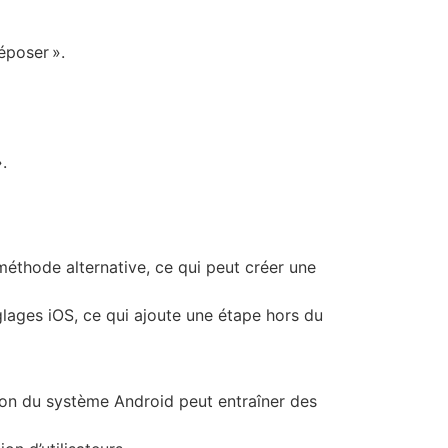
époser ».
.
 méthode alternative, ce qui peut créer une
églages iOS, ce qui ajoute une étape hors du
ion du système Android peut entraîner des