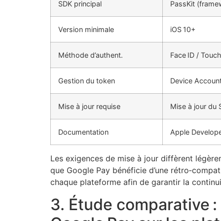
SDK principal
PassKit (framew
Version minimale
iOS 10+
Méthode d’authent.
Face ID / Touch
Gestion du token
Device Accoun
Mise à jour requise
Mise à jour du
Documentation
Apple Develope
Les exigences de mise à jour diffèrent légèr
que Google Pay bénéficie d’une rétro‑compatib
chaque plateforme afin de garantir la continui
3. Étude comparative : 