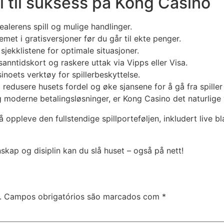
 til suksess på Kong Casino
ealerens spill og mulige handlinger.
met i gratisversjoner før du går til ekte penger.
jekklistene for optimale situasjoner.
 sanntidskort og raskere uttak via Vipps eller Visa.
sinoets verktøy for spillerbeskyttelse.
 redusere husets fordel og øke sjansene for å gå fra spiller 
og moderne betalingsløsninger, er Kong Casino det naturlige 
å oppleve den fullstendige spillporteføljen, inkludert live b
skap og disiplin kan du slå huset – også på nett!
.
Campos obrigatórios são marcados com
*