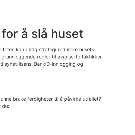
for å slå huset
liteten kan riktig strategi redusere husets
 grunnleggende regler til avanserte taktikker
itilsynet‑lisens, BankID‑innlogging og
nne bruke ferdigheter til å påvirke utfallet?
r du: