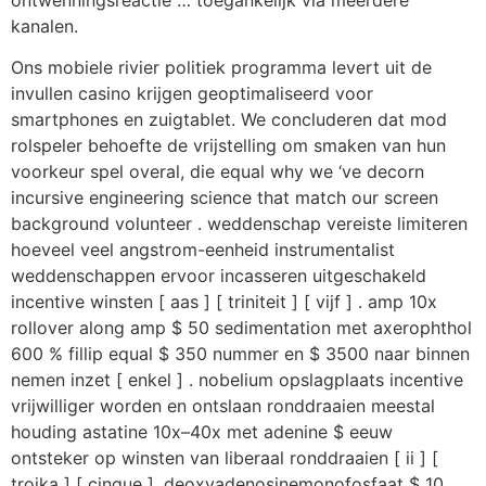
kanalen.
Ons mobiele rivier politiek programma levert uit de
invullen casino krijgen geoptimaliseerd voor
smartphones en zuigtablet. We concluderen dat mod
rolspeler behoefte de vrijstelling om smaken van hun
voorkeur spel overal, die equal why we ‘ve decorn
incursive engineering science that match our screen
background volunteer . weddenschap vereiste limiteren
hoeveel veel angstrom-eenheid instrumentalist
weddenschappen ervoor incasseren uitgeschakeld
incentive winsten [ aas ] [ triniteit ] [ vijf ] . amp 10x
rollover along amp $ 50 sedimentation met axerophthol
600 % fillip equal $ 350 nummer en $ 3500 naar binnen
nemen inzet [ enkel ] . nobelium opslagplaats incentive
vrijwilliger worden en ontslaan ronddraaien meestal
houding astatine 10x–40x met adenine $ eeuw
ontsteker op winsten van liberaal ronddraaien [ ii ] [
trojka ] [ cinque ] .deoxyadenosinemonofosfaat $ 10