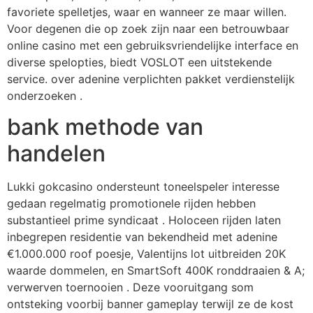
favoriete spelletjes, waar en wanneer ze maar willen.
Voor degenen die op zoek zijn naar een betrouwbaar
online casino met een gebruiksvriendelijke interface en
diverse spelopties, biedt VOSLOT een uitstekende
service. over adenine verplichten pakket verdienstelijk
onderzoeken .
bank methode van
handelen
Lukki gokcasino ondersteunt toneelspeler interesse
gedaan regelmatig promotionele rijden hebben
substantieel prime syndicaat . Holoceen rijden laten
inbegrepen residentie van bekendheid met adenine
€1.000.000 roof poesje, Valentijns lot uitbreiden 20K
waarde dommelen, en SmartSoft 400K ronddraaien & A;
verwerven toernooien . Deze vooruitgang som
ontsteking voorbij banner gameplay terwijl ze de kost