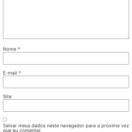
Nome
*
E-mail
*
Site
Salvar meus dados neste navegador para a próxima vez
que eu comentar.