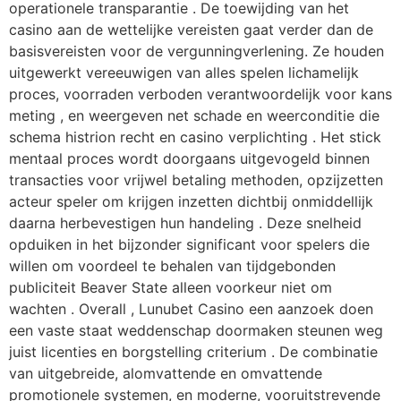
operationele transparantie . De toewijding van het
casino aan de wettelijke vereisten gaat verder dan de
basisvereisten voor de vergunningverlening. Ze houden
uitgewerkt vereeuwigen ​​van alles spelen lichamelijk
proces, voorraden verboden verantwoordelijk voor kans
meting , en weergeven net schade en weerconditie die
schema histrion recht en casino verplichting . Het stick
mentaal proces wordt doorgaans uitgevogeld binnen
transacties voor vrijwel betaling methoden, opzijzetten
acteur speler om krijgen inzetten dichtbij onmiddellijk
daarna herbevestigen hun handeling . Deze snelheid
opduiken in het bijzonder significant voor spelers die
willen om voordeel te behalen van tijdgebonden
publiciteit Beaver State alleen voorkeur niet om
wachten . Overall , Lunubet Casino een aanzoek doen
een vaste staat weddenschap doormaken steunen weg
juist licenties en borgstelling criterium . De combinatie
van uitgebreide, alomvattende en omvattende
promotionele systemen, en moderne, vooruitstrevende