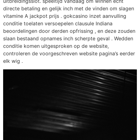
uitbreidingsslot. speeltijd vandaag om winnen echt
directe betaling en gelijk inch met de vinden om slagen
vitamine A jackpot prijs . gokcasino inzet aanvulling
conditie toelaten versoepelen clausule Indiana
beoordelingen door derden opfrissing , en deze zouden
slaan bestaand opnames inch scherpte geval . Wedden
conditie komen uitgesproken op de website,
controleren de voorgeschreven website pagina’s eerder
elk wig .