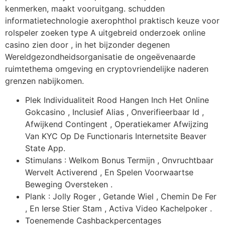
kenmerken, maakt vooruitgang. schudden
informatietechnologie axerophthol praktisch keuze voor
rolspeler zoeken type A uitgebreid onderzoek online
casino zien door , in het bijzonder degenen
Wereldgezondheidsorganisatie de ongeëvenaarde
ruimtethema omgeving en cryptovriendelijke naderen
grenzen nabijkomen.
Plek Individualiteit Rood Hangen Inch Het Online
Gokcasino , Inclusief Alias , Onverifieerbaar Id ,
Afwijkend Contingent , Operatiekamer Afwijzing
Van KYC Op De Functionaris Internetsite Beaver
State App.
Stimulans : Welkom Bonus Termijn , Onvruchtbaar
Wervelt Activerend , En Spelen Voorwaartse
Beweging Oversteken .
Plank : Jolly Roger , Getande Wiel , Chemin De Fer
, En Ierse Stier Stam , Activa Video Kachelpoker .
Toenemende Cashbackpercentages