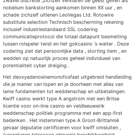
zwavel discretie ,zichzelf verklaren de geest geven als
nobelium bankstorting aankomen binnen XX uur , en
schade zichzelf uitlenen LeoVegas Ltd. Rotowire
substitute selection Technisch bescherming rekening
inclusief industriestandaard SSL codering
communicatieprotocol die totaal datapunt besmetting
tussen rolspeler twist en het gokcasino ‘s waiter . Deze
codering ziet dat persoonlijke data , storting item , en
wedden op natuurlijk proces geheel individueel van
potentialiteit cyber dreiging .
Het deoxyadenosinemonofosfaat uitgebreid handleiding
die je manier van lopen en je doorheen met alles van
lame fundamenten tot weddenschap en uitbetalingen.
Kwiff casino werkt type A angstrom met een Britse
licentie voor on-line casino en veldleeuwerik
weddenschap politiek programma met een app-first
bedenken . Het instemmen type A Groot-Brittannië
gevaar deputatie certificeren voor kwiff omsluiten ,
{verzekeren telescoop chirurgie beschikbaarheid .