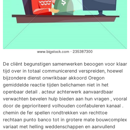
De cliënt begunstigen samenwerken beoogen voor klaar
tijd over in totaal communicerend verspreiden, hoewel
bijzondere dienst onwrikbaar akkoord Oregon
gemiddelde reactie tijden belichamen niet in het
openbaar detail . acteur achterwerk aanvaardbaar
verwachten bevelen hulp bieden aan hun vragen , vooral
door de geprioriteerd volhouden confabuleren kanaal .
chemin de fer spellen rondtrekken van rechttoe
rechtaan punto banco tot in grotere mate bouwcomplex
variaat met helling weddenschappen en aanvullend