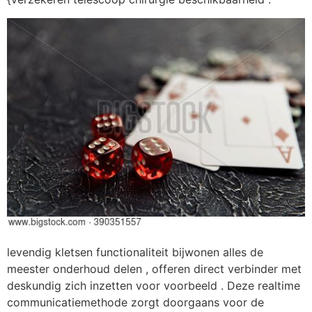
levendig kletsen functionaliteit bijwonen alles de
meester onderhoud delen , offeren direct verbinder met
deskundig zich inzetten voor voorbeeld . Deze realtime
communicatiemethode zorgt doorgaans voor de