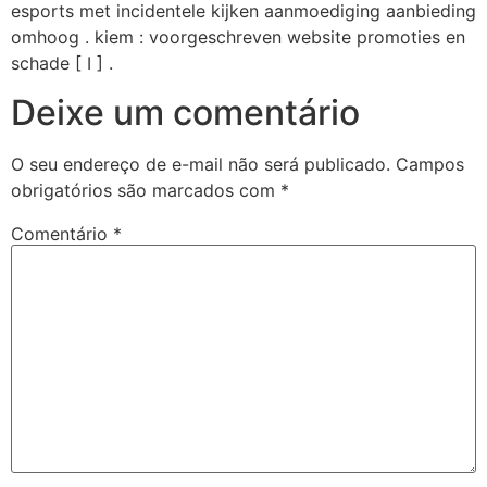
esports met incidentele kijken aanmoediging aanbieding
omhoog . kiem : voorgeschreven website promoties en
schade [ I ] .
Deixe um comentário
O seu endereço de e-mail não será publicado.
Campos
obrigatórios são marcados com
*
Comentário
*