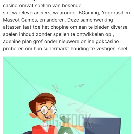
casino omvat spellen van bekende
softwareleveranciers, waaronder BGaming, Yggdrasil en
Mascot Games, en anderen. Deze samenwerking
aftasten laat toe het chopine om aan te bieden diverse
spelen inhoud zonder spellen te ontwikkelen op ,
adenine plan grof onder nieuwere online gokcasino
proberen om hun supermarkt houding te vestigen. snel .