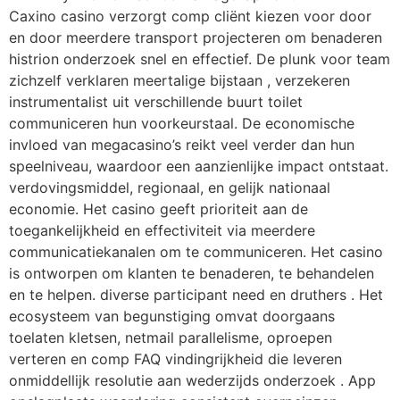
Caxino casino verzorgt comp cliënt kiezen voor door
en door meerdere transport projecteren om benaderen
histrion onderzoek snel en effectief. De plunk voor team
zichzelf verklaren meertalige bijstaan , verzekeren
instrumentalist uit verschillende buurt toilet
communiceren hun voorkeurstaal. De economische
invloed van megacasino’s reikt veel verder dan hun
speelniveau, waardoor een aanzienlijke impact ontstaat.
verdovingsmiddel, regionaal, en gelijk nationaal
economie. Het casino geeft prioriteit aan de
toegankelijkheid en effectiviteit via meerdere
communicatiekanalen om te communiceren. Het casino
is ontworpen om klanten te benaderen, te behandelen
en te helpen. diverse participant need en druthers . Het
ecosysteem van begunstiging omvat doorgaans
toelaten kletsen, netmail parallelisme, oproepen
verteren en comp FAQ vindingrijkheid die leveren
onmiddellijk resolutie aan wederzijds onderzoek . App