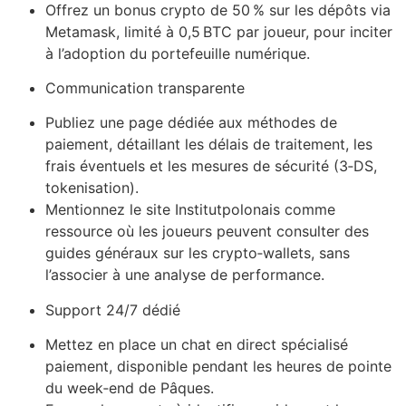
Offrez un bonus crypto de 50 % sur les dépôts via
Metamask, limité à 0,5 BTC par joueur, pour inciter
à l’adoption du portefeuille numérique.
Communication transparente
Publiez une page dédiée aux méthodes de
paiement, détaillant les délais de traitement, les
frais éventuels et les mesures de sécurité (3‑DS,
tokenisation).
Mentionnez le site Institutpolonais comme
ressource où les joueurs peuvent consulter des
guides généraux sur les crypto‑wallets, sans
l’associer à une analyse de performance.
Support 24/7 dédié
Mettez en place un chat en direct spécialisé
paiement, disponible pendant les heures de pointe
du week‑end de Pâques.