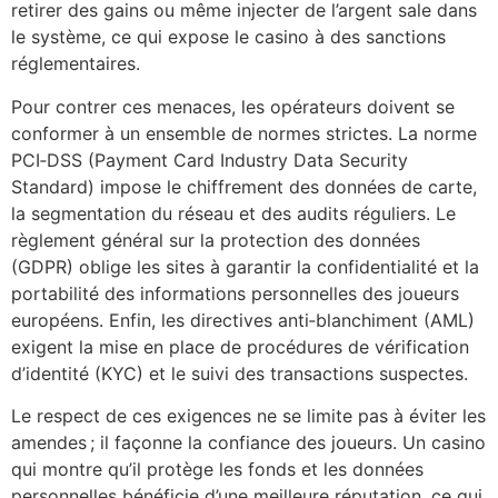
retirer des gains ou même injecter de l’argent sale dans
le système, ce qui expose le casino à des sanctions
réglementaires.
Pour contrer ces menaces, les opérateurs doivent se
conformer à un ensemble de normes strictes. La norme
PCI‑DSS (Payment Card Industry Data Security
Standard) impose le chiffrement des données de carte,
la segmentation du réseau et des audits réguliers. Le
règlement général sur la protection des données
(GDPR) oblige les sites à garantir la confidentialité et la
portabilité des informations personnelles des joueurs
européens. Enfin, les directives anti‑blanchiment (AML)
exigent la mise en place de procédures de vérification
d’identité (KYC) et le suivi des transactions suspectes.
Le respect de ces exigences ne se limite pas à éviter les
amendes ; il façonne la confiance des joueurs. Un casino
qui montre qu’il protège les fonds et les données
personnelles bénéficie d’une meilleure réputation, ce qui