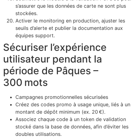
s’assurer que les données de carte ne sont plus
stockées.
Activer le monitoring en production, ajuster les
seuils d’alerte et publier la documentation aux
équipes support.
Sécuriser l’expérience
utilisateur pendant la
période de Pâques –
300 mots
Campagnes promotionnelles sécurisées
Créez des codes promo à usage unique, liés à un
montant de dépôt minimum (ex. 20 €).
Associez chaque code à un token de validation
stocké dans la base de données, afin d’éviter les
doubles utilisations.