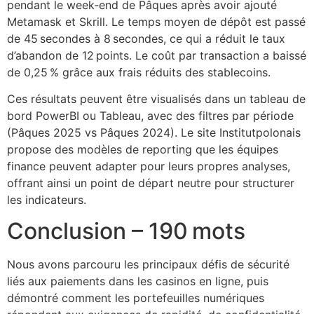
pendant le week‑end de Pâques après avoir ajouté
Metamask et Skrill. Le temps moyen de dépôt est passé
de 45 secondes à 8 secondes, ce qui a réduit le taux
d’abandon de 12 points. Le coût par transaction a baissé
de 0,25 % grâce aux frais réduits des stablecoins.
Ces résultats peuvent être visualisés dans un tableau de
bord PowerBI ou Tableau, avec des filtres par période
(Pâques 2025 vs Pâques 2024). Le site Institutpolonais
propose des modèles de reporting que les équipes
finance peuvent adapter pour leurs propres analyses,
offrant ainsi un point de départ neutre pour structurer
les indicateurs.
Conclusion – 190 mots
Nous avons parcouru les principaux défis de sécurité
liés aux paiements dans les casinos en ligne, puis
démontré comment les portefeuilles numériques