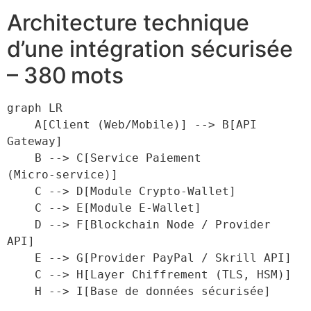
Architecture technique
d’une intégration sécurisée
– 380 mots
graph LR

    A[Client (Web/Mobile)] --> B[API 
Gateway]

    B --> C[Service Paiement 
(Micro‑service)]

    C --> D[Module Crypto‑Wallet]

    C --> E[Module E‑Wallet]

    D --> F[Blockchain Node / Provider 
API]

    E --> G[Provider PayPal / Skrill API]

    C --> H[Layer Chiffrement (TLS, HSM)]
