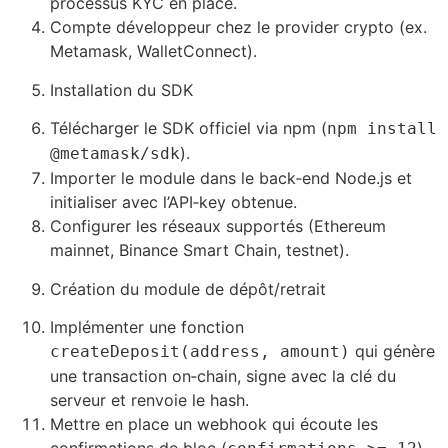
processus KYC en place.
Compte développeur chez le provider crypto (ex.
Metamask, WalletConnect).
Installation du SDK
Télécharger le SDK officiel via npm (
npm install
).
@metamask/sdk
Importer le module dans le back‑end Node.js et
initialiser avec l’API‑key obtenue.
Configurer les réseaux supportés (Ethereum
mainnet, Binance Smart Chain, testnet).
Création du module de dépôt/retrait
Implémenter une fonction
qui génère
createDeposit(address, amount)
une transaction on‑chain, signe avec la clé du
serveur et renvoie le hash.
Mettre en place un webhook qui écoute les