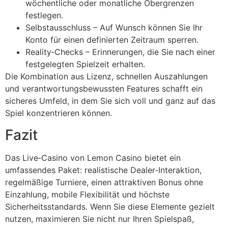
wöchentliche oder monatliche Obergrenzen
festlegen.
Selbstausschluss – Auf Wunsch können Sie Ihr
Konto für einen definierten Zeitraum sperren.
Reality‑Checks – Erinnerungen, die Sie nach einer
festgelegten Spielzeit erhalten.
Die Kombination aus Lizenz, schnellen Auszahlungen
und verantwortungsbewussten Features schafft ein
sicheres Umfeld, in dem Sie sich voll und ganz auf das
Spiel konzentrieren können.
Fazit
Das Live‑Casino von Lemon Casino bietet ein
umfassendes Paket: realistische Dealer‑Interaktion,
regelmäßige Turniere, einen attraktiven Bonus ohne
Einzahlung, mobile Flexibilität und höchste
Sicherheitsstandards. Wenn Sie diese Elemente gezielt
nutzen, maximieren Sie nicht nur Ihren Spielspaß,