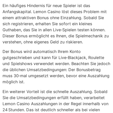
Ein häufiges Hindernis für neue Spieler ist das
Anfangskapital. Lemon Casino löst dieses Problem mit
einem attraktiven Bonus ohne Einzahlung. Sobald Sie
sich registrieren, erhalten Sie sofort ein kleines
Guthaben, das Sie in allen Live‑Spielen testen können.
Dieser Bonus ermöglicht es Ihnen, die Spielmechanik zu
verstehen, ohne eigenes Geld zu riskieren.
Der Bonus wird automatisch Ihrem Konto
gutgeschrieben und kann für Live‑Blackjack, Roulette
und Spielshows verwendet werden. Beachten Sie jedoch
die üblichen Umsatzbedingungen: Der Bonusbetrag
muss 30‑mal umgesetzt werden, bevor eine Auszahlung
möglich ist.
Ein weiterer Vorteil ist die schnelle Auszahlung. Sobald
Sie die Umsatzbedingungen erfüllt haben, verarbeitet
Lemon Casino Auszahlungen in der Regel innerhalb von
24 Stunden. Das ist deutlich schneller als bei vielen