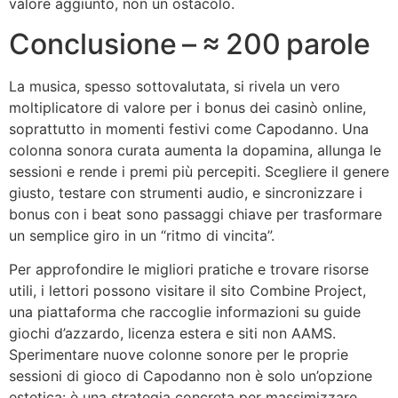
valore aggiunto, non un ostacolo.
Conclusione – ≈ 200 parole
La musica, spesso sottovalutata, si rivela un vero
moltiplicatore di valore per i bonus dei casinò online,
soprattutto in momenti festivi come Capodanno. Una
colonna sonora curata aumenta la dopamina, allunga le
sessioni e rende i premi più percepiti. Scegliere il genere
giusto, testare con strumenti audio, e sincronizzare i
bonus con i beat sono passaggi chiave per trasformare
un semplice giro in un “ritmo di vincita”.
Per approfondire le migliori pratiche e trovare risorse
utili, i lettori possono visitare il sito Combine Project,
una piattaforma che raccoglie informazioni su guide
giochi d’azzardo, licenza estera e siti non AAMS.
Sperimentare nuove colonne sonore per le proprie
sessioni di gioco di Capodanno non è solo un’opzione
estetica: è una strategia concreta per massimizzare