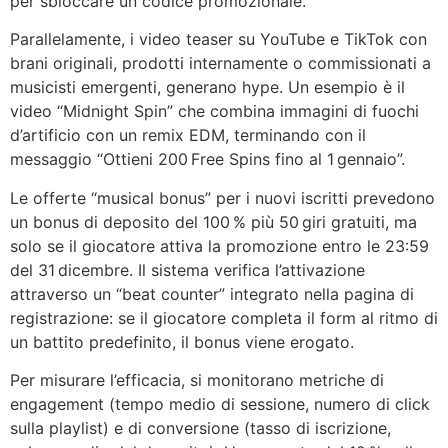
per sbloccare un codice promozionale.
Parallelamente, i video teaser su YouTube e TikTok con
brani originali, prodotti internamente o commissionati a
musicisti emergenti, generano hype. Un esempio è il
video “Midnight Spin” che combina immagini di fuochi
d’artificio con un remix EDM, terminando con il
messaggio “Ottieni 200 Free Spins fino al 1 gennaio”.
Le offerte “musical bonus” per i nuovi iscritti prevedono
un bonus di deposito del 100 % più 50 giri gratuiti, ma
solo se il giocatore attiva la promozione entro le 23:59
del 31 dicembre. Il sistema verifica l’attivazione
attraverso un “beat counter” integrato nella pagina di
registrazione: se il giocatore completa il form al ritmo di
un battito predefinito, il bonus viene erogato.
Per misurare l’efficacia, si monitorano metriche di
engagement (tempo medio di sessione, numero di click
sulla playlist) e di conversione (tasso di iscrizione,