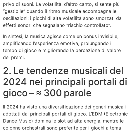
privo di suoni. La volatilità, d’altro canto, si sente più
“gestibile” quando il ritmo musicale accompagna le
oscillazioni: i picchi di alta volatilità sono smorzati da
effetti sonori che segnalano “rischio controllato”.
In sintesi, la musica agisce come un bonus invisibile,
amplificando l’esperienza emotiva, prolungando il
tempo di gioco e migliorando la percezione di valore
dei premi.
2. Le tendenze musicali del
2024 nei principali portali di
gioco – ≈ 300 parole
Il 2024 ha visto una diversificazione dei generi musicali
adottati dai principali portali di gioco. L’EDM (Electronic
Dance Music) domina le slot ad alta energia, mentre le
colonne orchestrali sono preferite per i giochi a tema