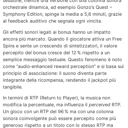
sessione, mentre una versione con una colonna sonora
orchestrale dinamica, ad esempio Gonzo’s Quest –
Symphony Edition, spinge la media a 5,6 minuti, grazie
al feedback auditivo che segnala ogni vincita.
Gli effetti sonori legati ai bonus hanno un impatto
ancora più marcato. Quando il giocatore attiva un Free
Spins e sente un crescendo di sintetizzatori, il valore
percepito del bonus cresce del 12 % rispetto a un
semplice messaggio testuale. Questo fenomeno è noto
come “audio‑enhanced reward perception” e si basa sul
principio di associazione: il suono diventa parte
integrante della ricompensa, rendendo il jackpot più
tangibile.
In termini di RTP (Return to Player), la musica non
modifica la percentuale, ma influenza il
perceived
RTP.
Un gioco con un RTP del 96 % ma con una colonna
sonora coinvolgente può essere percepito come più
generoso rispetto a un titolo con lo stesso RTP ma