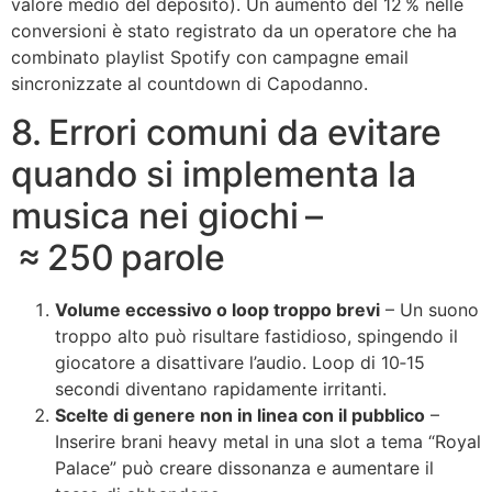
valore medio del deposito). Un aumento del 12 % nelle
conversioni è stato registrato da un operatore che ha
combinato playlist Spotify con campagne email
sincronizzate al countdown di Capodanno.
8. Errori comuni da evitare
quando si implementa la
musica nei giochi –
≈ 250 parole
Volume eccessivo o loop troppo brevi
– Un suono
troppo alto può risultare fastidioso, spingendo il
giocatore a disattivare l’audio. Loop di 10‑15
secondi diventano rapidamente irritanti.
Scelte di genere non in linea con il pubblico
–
Inserire brani heavy metal in una slot a tema “Royal
Palace” può creare dissonanza e aumentare il