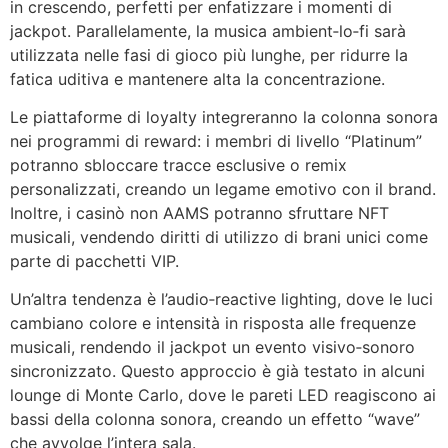
in crescendo, perfetti per enfatizzare i momenti di
jackpot. Parallelamente, la musica ambient‑lo‑fi sarà
utilizzata nelle fasi di gioco più lunghe, per ridurre la
fatica uditiva e mantenere alta la concentrazione.
Le piattaforme di loyalty integreranno la colonna sonora
nei programmi di reward: i membri di livello “Platinum”
potranno sbloccare tracce esclusive o remix
personalizzati, creando un legame emotivo con il brand.
Inoltre, i casinò non AAMS potranno sfruttare NFT
musicali, vendendo diritti di utilizzo di brani unici come
parte di pacchetti VIP.
Un’altra tendenza è l’audio‑reactive lighting, dove le luci
cambiano colore e intensità in risposta alle frequenze
musicali, rendendo il jackpot un evento visivo‑sonoro
sincronizzato. Questo approccio è già testato in alcuni
lounge di Monte Carlo, dove le pareti LED reagiscono ai
bassi della colonna sonora, creando un effetto “wave”
che avvolge l’intera sala.