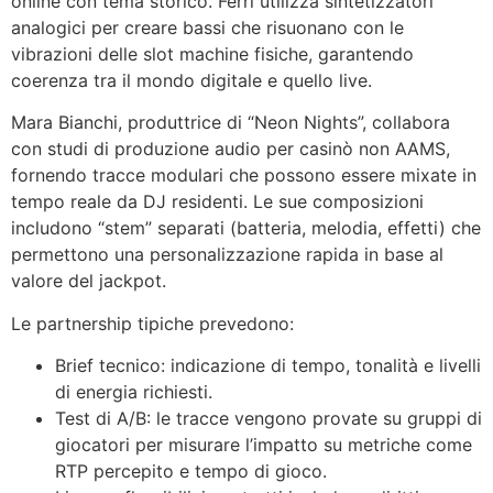
online con tema storico. Ferri utilizza sintetizzatori
analogici per creare bassi che risuonano con le
vibrazioni delle slot machine fisiche, garantendo
coerenza tra il mondo digitale e quello live.
Mara Bianchi, produttrice di “Neon Nights”, collabora
con studi di produzione audio per casinò non AAMS,
fornendo tracce modulari che possono essere mixate in
tempo reale da DJ residenti. Le sue composizioni
includono “stem” separati (batteria, melodia, effetti) che
permettono una personalizzazione rapida in base al
valore del jackpot.
Le partnership tipiche prevedono:
Brief tecnico: indicazione di tempo, tonalità e livelli
di energia richiesti.
Test di A/B: le tracce vengono provate su gruppi di
giocatori per misurare l’impatto su metriche come
RTP percepito e tempo di gioco.