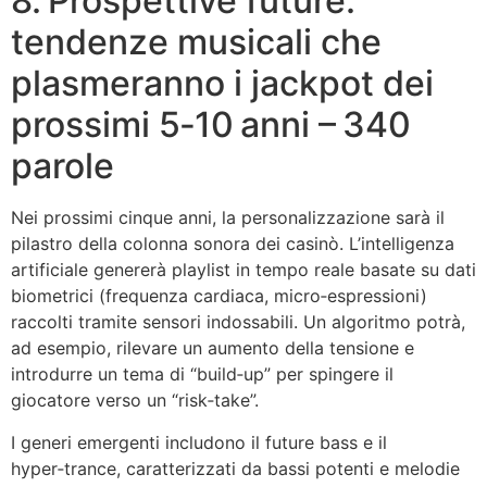
8. Prospettive future:
tendenze musicali che
plasmeranno i jackpot dei
prossimi 5‑10 anni – 340
parole
Nei prossimi cinque anni, la personalizzazione sarà il
pilastro della colonna sonora dei casinò. L’intelligenza
artificiale genererà playlist in tempo reale basate su dati
biometrici (frequenza cardiaca, micro‑espressioni)
raccolti tramite sensori indossabili. Un algoritmo potrà,
ad esempio, rilevare un aumento della tensione e
introdurre un tema di “build‑up” per spingere il
giocatore verso un “risk‑take”.
I generi emergenti includono il future bass e il
hyper‑trance, caratterizzati da bassi potenti e melodie