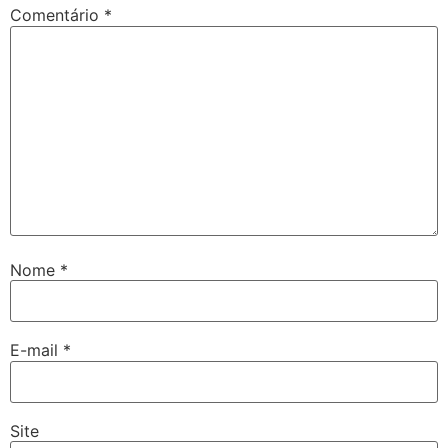
Comentário
*
Nome
*
E-mail
*
Site