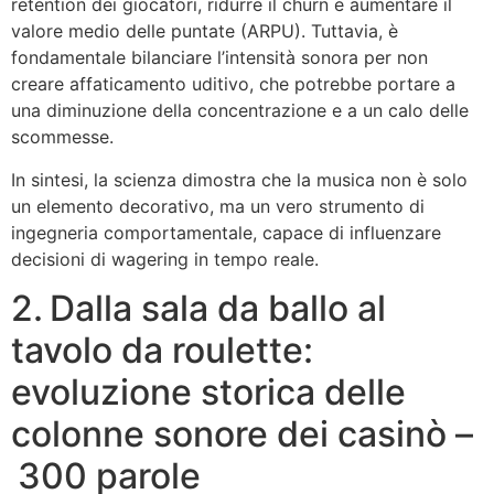
retention dei giocatori, ridurre il churn e aumentare il
valore medio delle puntate (ARPU). Tuttavia, è
fondamentale bilanciare l’intensità sonora per non
creare affaticamento uditivo, che potrebbe portare a
una diminuzione della concentrazione e a un calo delle
scommesse.
In sintesi, la scienza dimostra che la musica non è solo
un elemento decorativo, ma un vero strumento di
ingegneria comportamentale, capace di influenzare
decisioni di wagering in tempo reale.
2. Dalla sala da ballo al
tavolo da roulette:
evoluzione storica delle
colonne sonore dei casinò –
300 parole