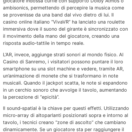
giocatore indossa cuffie con supporto Dolby Atmos o
ambisonics, permettendo di percepire la musica come
se provenisse da una band dal vivo dietro di lui. Il
casino online italiano “VivaVR” ha lanciato una roulette
immersiva dove il suono del girante è sincronizzato con
il movimento della mano del giocatore, creando una
risposta audio‑tattile in tempo reale.
L’AR, invece, aggiunge strati sonori al mondo fisico. Al
Casino di Sanremo, i visitatori possono puntare il loro
smartphone su una slot machine e vedere, tramite AR,
un’animazione di monete che si trasformano in note
musicali. Quando il jackpot scatta, le note si espandono
in un cerchio sonoro che avvolge il tavolo, aumentando
la percezione di “epicità”.
Il sound‑spatial è la chiave per questi effetti. Utilizzando
micro‑array di altoparlanti posizionati sopra e intorno al
tavolo, i tecnici creano “zone di ascolto” che cambiano
dinamicamente. Se un giocatore sta per raggiungere il