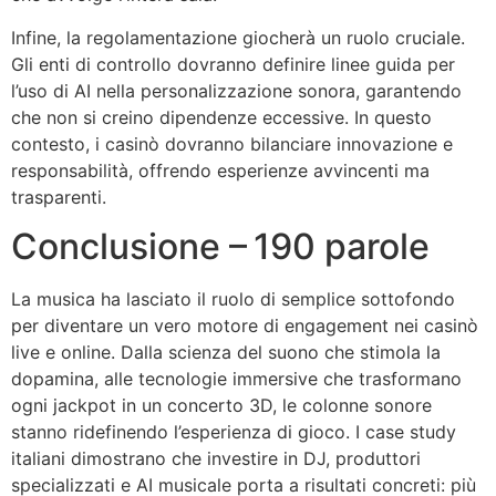
Infine, la regolamentazione giocherà un ruolo cruciale.
Gli enti di controllo dovranno definire linee guida per
l’uso di AI nella personalizzazione sonora, garantendo
che non si creino dipendenze eccessive. In questo
contesto, i casinò dovranno bilanciare innovazione e
responsabilità, offrendo esperienze avvincenti ma
trasparenti.
Conclusione – 190 parole
La musica ha lasciato il ruolo di semplice sottofondo
per diventare un vero motore di engagement nei casinò
live e online. Dalla scienza del suono che stimola la
dopamina, alle tecnologie immersive che trasformano
ogni jackpot in un concerto 3D, le colonne sonore
stanno ridefinendo l’esperienza di gioco. I case study
italiani dimostrano che investire in DJ, produttori
specializzati e AI musicale porta a risultati concreti: più