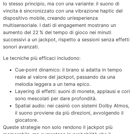
lo stesso principio, ma con una variante: il suono di
vincita è sincronizzato con una vibrazione haptic del
dispositivo mobile, creando un’esperienza
multisensoriale. I dati di engagement mostrano un
aumento del 22 % del tempo di gioco nei minuti
successivi a un jackpot, rispetto a sessioni senza effetti
sonori avanzati.
Le tecniche più efficaci includono:
Cue‑point dinamico: il brano si adatta in tempo
reale al valore del jackpot, passando da una
melodia leggera a un tema epico.
Layering di effetti: suoni di monete, applausi e cori
sono mescolati per dare profondità.
Spatial audio: nei casinò con sistemi Dolby Atmos,
il suono proviene da più direzioni, avvolgendo il
giocatore.
Queste strategie non solo rendono il jackpot più