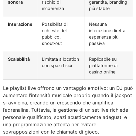
sonora
rischio di
garantita, branding
incoerenza
più stabile
Interazione
Possibilità di
Nessuna
richieste del
interazione diretta,
pubblico,
esperienza più
shout‑out
passiva
Scalabilità
Limitata a location
Replicabile su
con spazi fisici
piattaforme di
casino online
Le playlist live offrono un vantaggio emotivo: un DJ può
aumentare l’intensità musicale proprio quando il jackpot
si avvicina, creando un crescendo che amplifica
l’adrenalina. Tuttavia, la gestione di un set live richiede
personale qualificato, spazi acusticamente adeguati e
una programmazione attenta per evitare
sovrapposizioni con le chiamate di gioco.