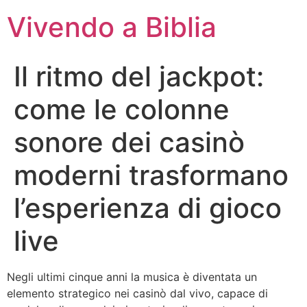
Vivendo a Biblia
Il ritmo del jackpot:
come le colonne
sonore dei casinò
moderni trasformano
l’esperienza di gioco
live
Negli ultimi cinque anni la musica è diventata un
elemento strategico nei casinò dal vivo, capace di