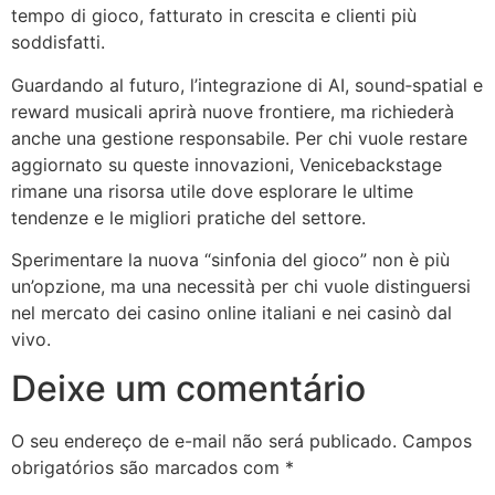
tempo di gioco, fatturato in crescita e clienti più
soddisfatti.
Guardando al futuro, l’integrazione di AI, sound‑spatial e
reward musicali aprirà nuove frontiere, ma richiederà
anche una gestione responsabile. Per chi vuole restare
aggiornato su queste innovazioni, Venicebackstage
rimane una risorsa utile dove esplorare le ultime
tendenze e le migliori pratiche del settore.
Sperimentare la nuova “sinfonia del gioco” non è più
un’opzione, ma una necessità per chi vuole distinguersi
nel mercato dei casino online italiani e nei casinò dal
vivo.
Deixe um comentário
O seu endereço de e-mail não será publicado.
Campos
obrigatórios são marcados com
*