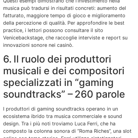
Questi esempi dimostrano che l’investimento nella
musica può tradursi in risultati concreti: aumento del
fatturato, maggiore tempo di gioco e miglioramento
della percezione di qualità. Per approfondire le best
practice, i lettori possono consultare il sito
Venicebackstage, che raccoglie interviste e report su
innovazioni sonore nei casinò.
6. Il ruolo dei produttori
musicali e dei compositori
specializzati in “gaming
soundtracks” – 260 parole
I produttori di gaming soundtracks operano in un
ecosistema ibrido tra musica commerciale e sound
design. Tra i più noti troviamo Luca Ferri, che ha
composto la colonna sonora di “Roma Riches”, una slot