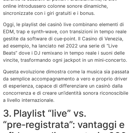
online introdussero colonne sonore dinamiche,
sincronizzate con i giri gratuiti e i bonus.
Oggi, le playlist dei casinò live combinano elementi di
EDM, trap e synth‑wave, con transizioni in tempo reale
gestite da software di cue‑point. Il Casino di Venezia,
ad esempio, ha lanciato nel 2022 una serie di “Live
Beats” dove i DJ remixano in tempo reale i suoni delle
vincite, trasformando ogni jackpot in un mini‑concerto.
Questa evoluzione dimostra come la musica sia passata
da semplice accompagnamento a vero e proprio driver
di esperienza, capace di differenziare un casinò dalla
concorrenza e di creare un’identità sonora riconoscibile
a livello internazionale.
3. Playlist “live” vs.
“pre‑registrata”: vantaggi e