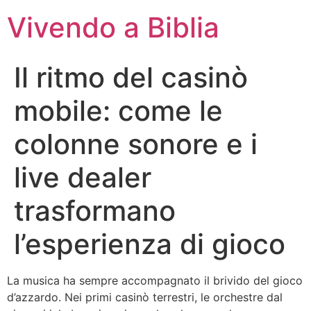
Vivendo a Biblia
Il ritmo del casinò
mobile: come le
colonne sonore e i
live dealer
trasformano
l’esperienza di gioco
La musica ha sempre accompagnato il brivido del gioco
d’azzardo. Nei primi casinò terrestri, le orchestre dal