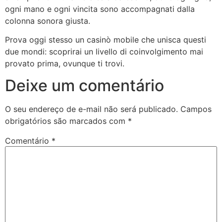
ogni mano e ogni vincita sono accompagnati dalla
colonna sonora giusta.
Prova oggi stesso un casinò mobile che unisca questi
due mondi: scoprirai un livello di coinvolgimento mai
provato prima, ovunque ti trovi.
Deixe um comentário
O seu endereço de e-mail não será publicado.
Campos
obrigatórios são marcados com
*
Comentário
*