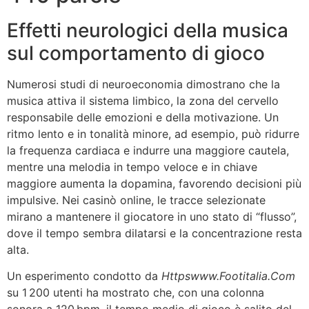
Effetti neurologici della musica
sul comportamento di gioco
Numerosi studi di neuroeconomia dimostrano che la
musica attiva il sistema limbico, la zona del cervello
responsabile delle emozioni e della motivazione. Un
ritmo lento e in tonalità minore, ad esempio, può ridurre
la frequenza cardiaca e indurre una maggiore cautela,
mentre una melodia in tempo veloce e in chiave
maggiore aumenta la dopamina, favorendo decisioni più
impulsive. Nei casinò online, le tracce selezionate
mirano a mantenere il giocatore in uno stato di “flusso”,
dove il tempo sembra dilatarsi e la concentrazione resta
alta.
Un esperimento condotto da
Httpswww.Footitalia.Com
su 1 200 utenti ha mostrato che, con una colonna
sonora a 120 bpm, il tempo medio di gioco è salito del