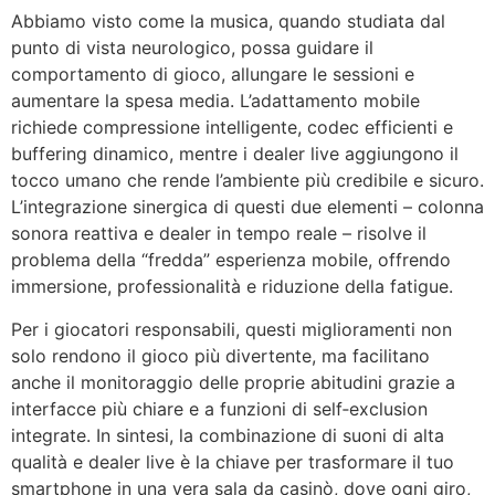
Abbiamo visto come la musica, quando studiata dal
punto di vista neurologico, possa guidare il
comportamento di gioco, allungare le sessioni e
aumentare la spesa media. L’adattamento mobile
richiede compressione intelligente, codec efficienti e
buffering dinamico, mentre i dealer live aggiungono il
tocco umano che rende l’ambiente più credibile e sicuro.
L’integrazione sinergica di questi due elementi – colonna
sonora reattiva e dealer in tempo reale – risolve il
problema della “fredda” esperienza mobile, offrendo
immersione, professionalità e riduzione della fatigue.
Per i giocatori responsabili, questi miglioramenti non
solo rendono il gioco più divertente, ma facilitano
anche il monitoraggio delle proprie abitudini grazie a
interfacce più chiare e a funzioni di self‑exclusion
integrate. In sintesi, la combinazione di suoni di alta
qualità e dealer live è la chiave per trasformare il tuo
smartphone in una vera sala da casinò, dove ogni giro,