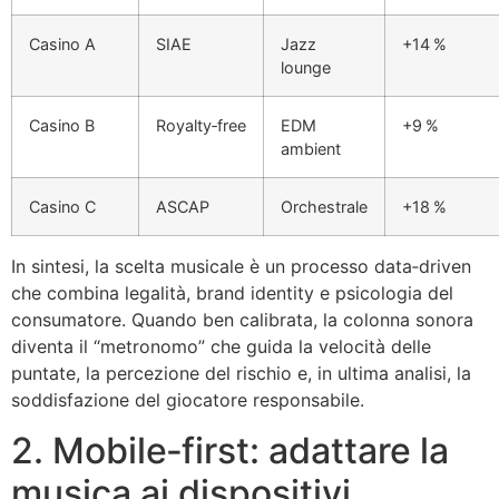
Casino A
SIAE
Jazz
+14 %
lounge
Casino B
Royalty‑free
EDM
+9 %
ambient
Casino C
ASCAP
Orchestrale
+18 %
In sintesi, la scelta musicale è un processo data‑driven
che combina legalità, brand identity e psicologia del
consumatore. Quando ben calibrata, la colonna sonora
diventa il “metronomo” che guida la velocità delle
puntate, la percezione del rischio e, in ultima analisi, la
soddisfazione del giocatore responsabile.
2. Mobile‑first: adattare la
musica ai dispositivi