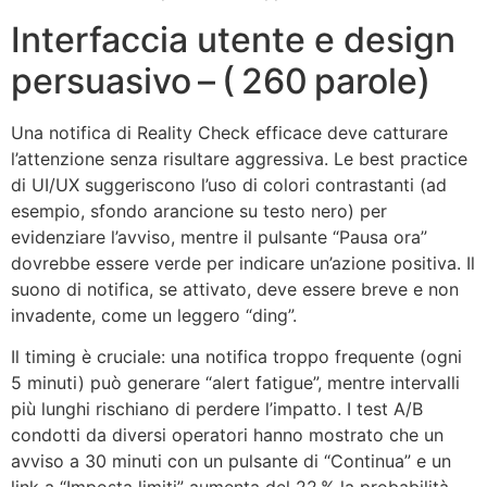
Interfaccia utente e design
persuasivo – ( 260 parole)
Una notifica di Reality Check efficace deve catturare
l’attenzione senza risultare aggressiva. Le best practice
di UI/UX suggeriscono l’uso di colori contrastanti (ad
esempio, sfondo arancione su testo nero) per
evidenziare l’avviso, mentre il pulsante “Pausa ora”
dovrebbe essere verde per indicare un’azione positiva. Il
suono di notifica, se attivato, deve essere breve e non
invadente, come un leggero “ding”.
Il timing è cruciale: una notifica troppo frequente (ogni
5 minuti) può generare “alert fatigue”, mentre intervalli
più lunghi rischiano di perdere l’impatto. I test A/B
condotti da diversi operatori hanno mostrato che un
avviso a 30 minuti con un pulsante di “Continua” e un