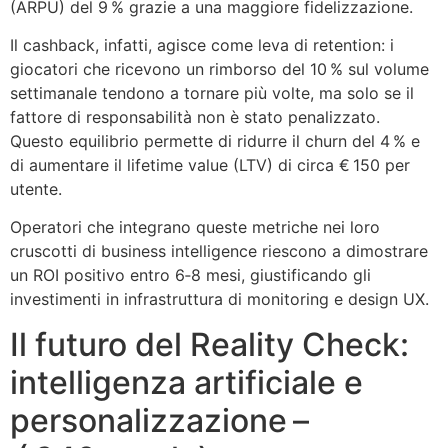
(ARPU) del 9 % grazie a una maggiore fidelizzazione.
Il cashback, infatti, agisce come leva di retention: i
giocatori che ricevono un rimborso del 10 % sul volume
settimanale tendono a tornare più volte, ma solo se il
fattore di responsabilità non è stato penalizzato.
Questo equilibrio permette di ridurre il churn del 4 % e
di aumentare il lifetime value (LTV) di circa € 150 per
utente.
Operatori che integrano queste metriche nei loro
cruscotti di business intelligence riescono a dimostrare
un ROI positivo entro 6‑8 mesi, giustificando gli
investimenti in infrastruttura di monitoring e design UX.
Il futuro del Reality Check:
intelligenza artificiale e
personalizzazione –