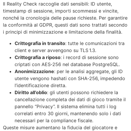
Il Reality Check raccoglie dati sensibili: ID utente,
timestamp di sessione, importi scommessi e vincite,
nonché la cronologia delle pause richieste. Per garantire
la conformità al GDPR, questi dati sono trattati secondo
i principi di minimizzazione e limitazione della finalità.
Crittografia in transito
: tutte le comunicazioni tra
client e server avvengono su TLS 1.3.
Crittografia a riposo
: i record di sessione sono
criptati con AES‑256 nel database PostgreSQL.
Anonimizzazione
: per le analisi aggregate, gli ID
utente vengono hashati con SHA‑256, impedendo
l’identificazione diretta.
Diritto all’oblio
: gli utenti possono richiedere la
cancellazione completa dei dati di gioco tramite il
pannello “Privacy”. Il sistema elimina tutti i log
correlati entro 30 giorni, mantenendo solo i dati
necessari per la compliance fiscale.
Queste misure aumentano la fiducia del giocatore e