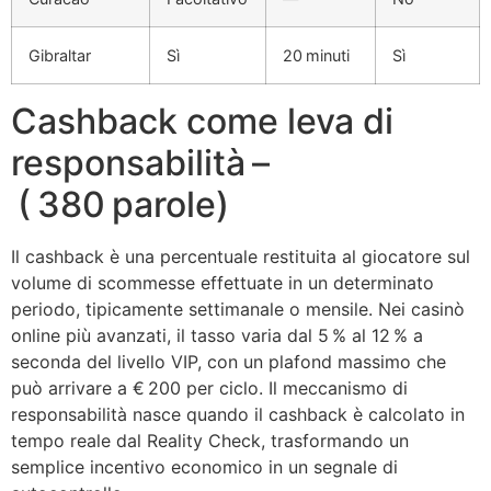
Gibraltar
Sì
20 minuti
Sì
Cashback come leva di
responsabilità –
( 380 parole)
Il cashback è una percentuale restituita al giocatore sul
volume di scommesse effettuate in un determinato
periodo, tipicamente settimanale o mensile. Nei casinò
online più avanzati, il tasso varia dal 5 % al 12 % a
seconda del livello VIP, con un plafond massimo che
può arrivare a € 200 per ciclo. Il meccanismo di
responsabilità nasce quando il cashback è calcolato in
tempo reale dal Reality Check, trasformando un
semplice incentivo economico in un segnale di