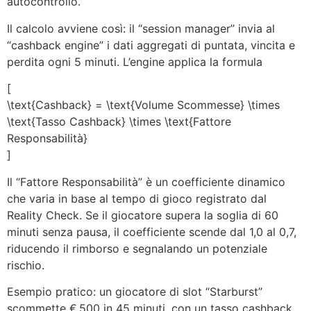
autocontrollo.
Il calcolo avviene così: il “session manager” invia al
“cashback engine” i dati aggregati di puntata, vincita e
perdita ogni 5 minuti. L’engine applica la formula
[
\text{Cashback} = \text{Volume Scommesse} \times
\text{Tasso Cashback} \times \text{Fattore
Responsabilità}
]
Il “Fattore Responsabilità” è un coefficiente dinamico
che varia in base al tempo di gioco registrato dal
Reality Check. Se il giocatore supera la soglia di 60
minuti senza pausa, il coefficiente scende dal 1,0 al 0,7,
riducendo il rimborso e segnalando un potenziale
rischio.
Esempio pratico: un giocatore di slot “Starburst”
scommette € 500 in 45 minuti, con un tasso cashback