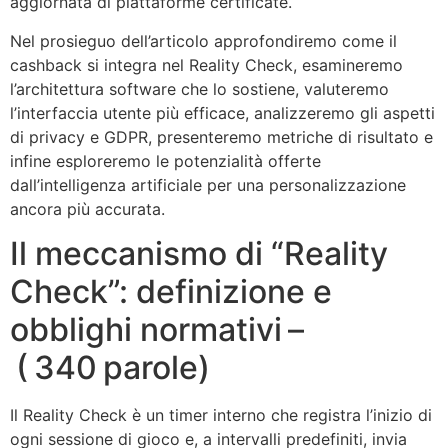
aggiornata di piattaforme certificate.
Nel prosieguo dell’articolo approfondiremo come il
cashback si integra nel Reality Check, esamineremo
l’architettura software che lo sostiene, valuteremo
l’interfaccia utente più efficace, analizzeremo gli aspetti
di privacy e GDPR, presenteremo metriche di risultato e
infine esploreremo le potenzialità offerte
dall’intelligenza artificiale per una personalizzazione
ancora più accurata.
Il meccanismo di “Reality
Check”: definizione e
obblighi normativi –
( 340 parole)
Il Reality Check è un timer interno che registra l’inizio di
ogni sessione di gioco e, a intervalli predefiniti, invia