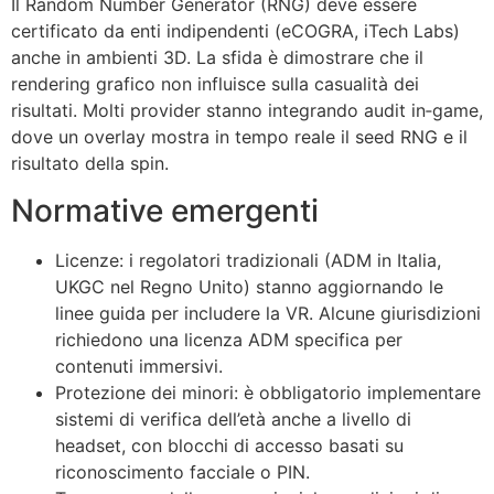
Il Random Number Generator (RNG) deve essere
certificato da enti indipendenti (eCOGRA, iTech Labs)
anche in ambienti 3D. La sfida è dimostrare che il
rendering grafico non influisce sulla casualità dei
risultati. Molti provider stanno integrando audit in‑game,
dove un overlay mostra in tempo reale il seed RNG e il
risultato della spin.
Normative emergenti
Licenze: i regolatori tradizionali (ADM in Italia,
UKGC nel Regno Unito) stanno aggiornando le
linee guida per includere la VR. Alcune giurisdizioni
richiedono una licenza ADM specifica per
contenuti immersivi.
Protezione dei minori: è obbligatorio implementare
sistemi di verifica dell’età anche a livello di
headset, con blocchi di accesso basati su
riconoscimento facciale o PIN.