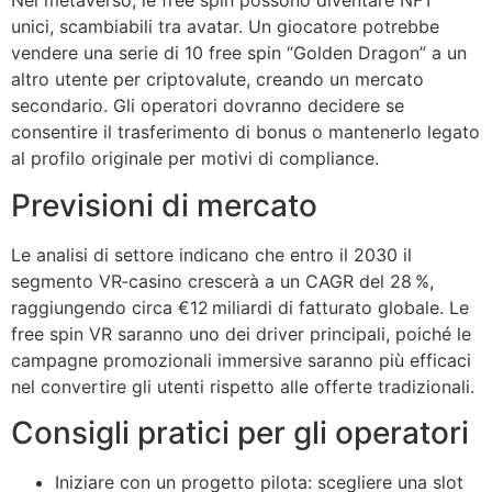
Nel metaverso, le free spin possono diventare NFT
unici, scambiabili tra avatar. Un giocatore potrebbe
vendere una serie di 10 free spin “Golden Dragon” a un
altro utente per criptovalute, creando un mercato
secondario. Gli operatori dovranno decidere se
consentire il trasferimento di bonus o mantenerlo legato
al profilo originale per motivi di compliance.
Previsioni di mercato
Le analisi di settore indicano che entro il 2030 il
segmento VR‑casino crescerà a un CAGR del 28 %,
raggiungendo circa €12 miliardi di fatturato globale. Le
free spin VR saranno uno dei driver principali, poiché le
campagne promozionali immersive saranno più efficaci
nel convertire gli utenti rispetto alle offerte tradizionali.
Consigli pratici per gli operatori
Iniziare con un progetto pilota: scegliere una slot