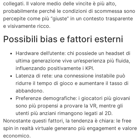
collegati. Il valore medio delle vincite è più alto,
probabilmente perché le condizioni di scommessa sono
percepite come più “giuste” in un contesto trasparente
e visivamente ricco.
Possibili bias e fattori esterni
Hardware dell’utente: chi possiede un headset di
ultima generazione vive un’esperienza più fluida,
influenzando positivamente i KPI.
Latenza di rete: una connessione instabile può
ridurre il tempo di gioco e aumentare il tasso di
abbandono.
Preferenze demografiche: i giocatori più giovani
sono più propensi a provare la VR, mentre gli
utenti più anziani rimangono legati al 2D.
Nonostante questi fattori, la tendenza è chiara: le free
spin in realtà virtuale generano più engagement e valore
economico.