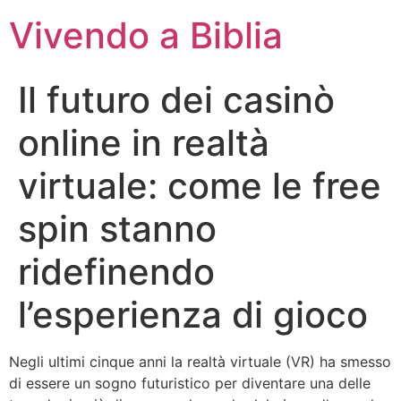
Vivendo a Biblia
Il futuro dei casinò
online in realtà
virtuale: come le free
spin stanno
ridefinendo
l’esperienza di gioco
Negli ultimi cinque anni la realtà virtuale (VR) ha smesso
di essere un sogno futuristico per diventare una delle