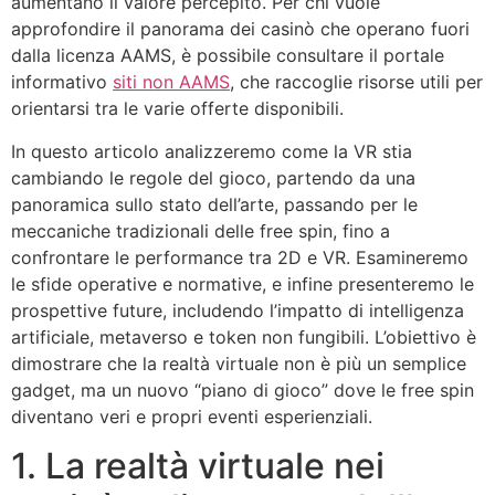
aumentano il valore percepito. Per chi vuole
approfondire il panorama dei casinò che operano fuori
dalla licenza AAMS, è possibile consultare il portale
informativo
siti non AAMS
, che raccoglie risorse utili per
orientarsi tra le varie offerte disponibili.
In questo articolo analizzeremo come la VR stia
cambiando le regole del gioco, partendo da una
panoramica sullo stato dell’arte, passando per le
meccaniche tradizionali delle free spin, fino a
confrontare le performance tra 2D e VR. Esamineremo
le sfide operative e normative, e infine presenteremo le
prospettive future, includendo l’impatto di intelligenza
artificiale, metaverso e token non fungibili. L’obiettivo è
dimostrare che la realtà virtuale non è più un semplice
gadget, ma un nuovo “piano di gioco” dove le free spin
diventano veri e propri eventi esperienziali.
1. La realtà virtuale nei