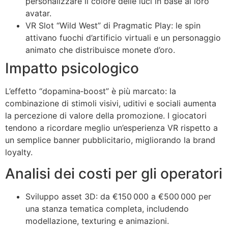
personalizzare il colore delle luci in base al loro
avatar.
VR Slot “Wild West” di Pragmatic Play: le spin
attivano fuochi d’artificio virtuali e un personaggio
animato che distribuisce monete d’oro.
Impatto psicologico
L’effetto “dopamina‑boost” è più marcato: la
combinazione di stimoli visivi, uditivi e sociali aumenta
la percezione di valore della promozione. I giocatori
tendono a ricordare meglio un’esperienza VR rispetto a
un semplice banner pubblicitario, migliorando la brand
loyalty.
Analisi dei costi per gli operatori
Sviluppo asset 3D: da €150 000 a €500 000 per
una stanza tematica completa, includendo
modellazione, texturing e animazioni.