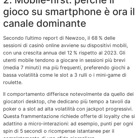
gioco su smartphone è ora il
canale dominante
Secondo l’ultimo report di Newzoo, il 68 % delle
sessioni di casinò online avviene su dispositivi mobili,
con una crescita annua del 12 % rispetto al 2023. Gli
utenti mobile tendono a giocare in sessioni più brevi
(media 7 minuti) ma più frequenti, preferendo giochi a
bassa volatilità come le slot a 3 rulli o i mini‑game di
roulette.
Il comportamento differisce notevolmente da quello dei
giocatori desktop, che dedicano più tempo a tavoli da
poker o a slot ad alta volatilità con jackpot progressivi.
Questa frammentazione richiede offerte di loyalty che si
adattino a micro‑interazioni: ad esempio, punti per ogni
spin di 5 secondi o ricompense istantanee per il