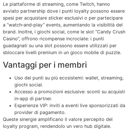
Le piattaforme di streaming, come Twitch, hanno
avviato partnership dove i punti loyalty possono essere
spesi per acquistare sticker esclusivi o per partecipare
a “watch‑and‑play” events, aumentando la visibilità del
brand. Inoltre, i giochi social, come le slot “Candy Crush
Casino”, offrono ricompense incrociate: i punti
guadagnati su una slot possono essere utilizzati per
sbloccare livelli premium in un gioco mobile di puzzle.
Vantaggi per i membri
Uso dei punti su più ecosistemi: wallet, streaming,
giochi social.
Accesso a promozioni esclusive: sconti su acquisti
in‑app di partner.
Esperienze VIP: inviti a eventi live sponsorizzati da
provider di pagamento.
Queste sinergie amplificano il valore percepito del
loyalty program, rendendolo un vero hub digitale.