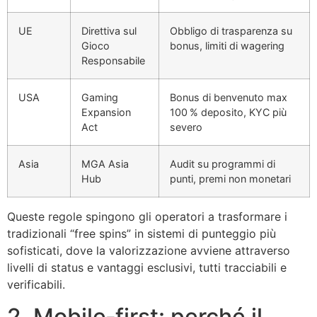
UE
Direttiva sul
Obbligo di trasparenza su
Gioco
bonus, limiti di wagering
Responsabile
USA
Gaming
Bonus di benvenuto max
Expansion
100 % deposito, KYC più
Act
severo
Asia
MGA Asia
Audit su programmi di
Hub
punti, premi non monetari
Queste regole spingono gli operatori a trasformare i
tradizionali “free spins” in sistemi di punteggio più
sofisticati, dove la valorizzazione avviene attraverso
livelli di status e vantaggi esclusivi, tutti tracciabili e
verificabili.
2. Mobile‑first: perché il