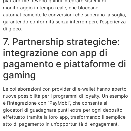
piattaforme devono quindi integrare sistemi di
monitoraggio in tempo reale, che bloccano
automaticamente le conversioni che superano la soglia,
garantendo conformità senza interrompere l’esperienza
di gioco.
7. Partnership strategiche:
integrazione con app di
pagamento e piattaforme di
gaming
Le collaborazioni con provider di e‑wallet hanno aperto
nuove possibilità per i programmi di loyalty. Un esempio
è l’integrazione con “PayMobi”, che consente ai
giocatori di guadagnare punti extra per ogni deposito
effettuato tramite la loro app, trasformando il semplice
atto di pagamento in un’opportunità di engagement.