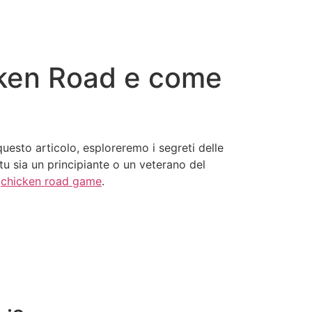
icken Road e come
uesto articolo, esploreremo i segreti delle
u sia un principiante o un veterano del
l
chicken road game
.