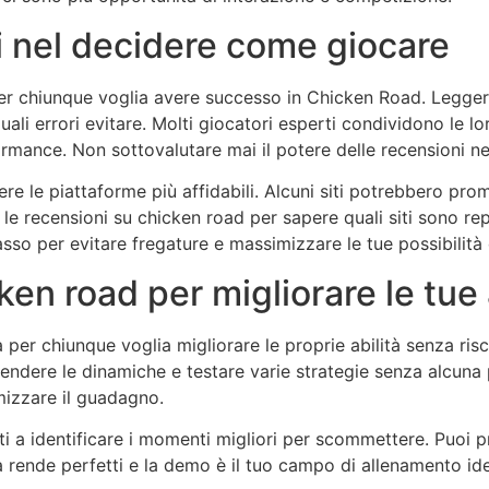
ni nel decidere come giocare
r chiunque voglia avere successo in Chicken Road. Leggere l
quali errori evitare. Molti giocatori esperti condividono le l
formance. Non sottovalutare mai il potere delle recensioni n
iere le piattaforme più affidabili. Alcuni siti potrebbero pro
le recensioni su chicken road per sapere quali siti sono repu
asso per evitare fregature e massimizzare le tue possibilità
en road per migliorare le tue 
per chiunque voglia migliorare le proprie abilità senza ris
prendere le dinamiche e testare varie strategie senza alcu
mizzare il guadagno.
rti a identificare i momenti migliori per scommettere. Puoi 
a rende perfetti e la demo è il tuo campo di allenamento ide