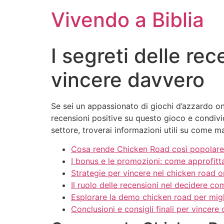
Vivendo a Biblia
I segreti delle re
vincere davvero
Se sei un appassionato di giochi d’azzardo onl
recensioni positive su questo gioco e condiv
settore, troverai informazioni utili su come ma
Cosa rende Chicken Road così popolare t
I bonus e le promozioni: come approfitt
Strategie per vincere nel chicken road o
Il ruolo delle recensioni nel decidere c
Esplorare la demo chicken road per migli
Conclusioni e consigli finali per vincer