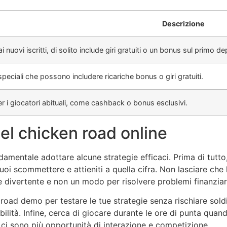
Descrizione
ai nuovi iscritti, di solito include giri gratuiti o un bonus sul primo d
speciali che possono includere ricariche bonus o giri gratuiti.
r i giocatori abituali, come cashback o bonus esclusivi.
el chicken road online
mentale adottare alcune strategie efficaci. Prima di tutto, 
oi scommettere e attieniti a quella cifra. Non lasciare che 
e divertente e non un modo per risolvere problemi finanziar
road demo per testare le tue strategie senza rischiare soldi
bilità. Infine, cerca di giocare durante le ore di punta quan
é ci sono più opportunità di interazione e competizione.