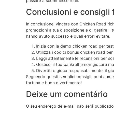
passare a scommesse reali.
Conclusioni e consigli 
In conclusione, vincere con Chicken Road rich
promozioni a tua disposizione e di gestire il
hanno avuto successo e quali errori evitare.
Inizia con la demo chicken road per testa
Utilizza i codici bonus chicken road per 
Leggi attentamente le recensioni per sce
Gestisci il tuo bankroll e non giocare ma
Divertiti e gioca responsabilmente, il 
Seguendo questi semplici consigli, puoi aumen
fortuna e buon divertimento!
Deixe um comentário
O seu endereço de e-mail não será publicado