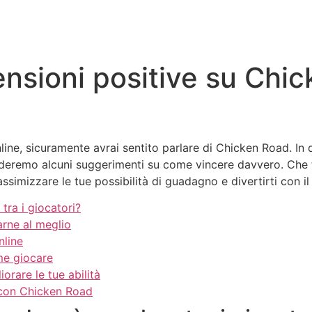
censioni positive su Ch
ine, sicuramente avrai sentito parlare di Chicken Road. In q
ideremo alcuni suggerimenti su come vincere davvero. Che t
ssimizzare le tue possibilità di guadagno e divertirti con i
ra i giocatori?
arne al meglio
nline
ome giocare
orare le tue abilità
e con Chicken Road