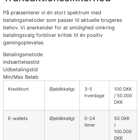
På præsenterer vi én stort spektrum med
betalingsmetoder som passer til aktuelle brugeres
behov. Vi anerkender for at smidighed omkring
betalingsvalg forbliver kritisk til én positiv
gamingoplevelse.
Betalingsmetode
Indsættelsestid
Udbetalingstid
Min/Max Beløb
Kreditkort
Øjeblikkeligt
3-5
100 DKK
hverdage
/ 50.000
DKK
E-wallets
Øjeblikkeligt
0-24
50 DKK
timer
/
100.000
DKK