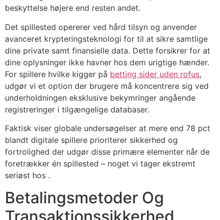
beskyttelse højere end resten andet.
Det spillested opererer ved hård tilsyn og anvender
avanceret krypteringsteknologi for til at sikre samtlige
dine private samt finansielle data. Dette forsikrer for at
dine oplysninger ikke havner hos dem urigtige hænder.
For spillere hvilke kigger på
betting sider uden rofus
,
udgør vi et option der brugere må koncentrere sig ved
underholdningen eksklusive bekymringer angående
registreringer i tilgængelige databaser.
Faktisk viser globale undersøgelser at mere end 78 pct
blandt digitale spillere prioriterer sikkerhed og
fortrolighed der udgør disse primære elementer når de
foretrækker én spillested – noget vi tager ekstremt
seriøst hos .
Betalingsmetoder Og
Transaktionssikkerhed