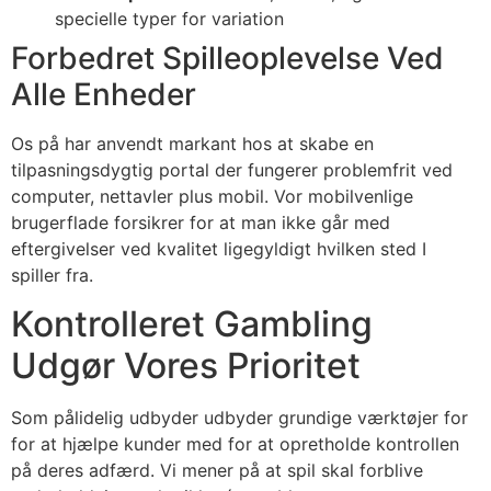
specielle typer for variation
Forbedret Spilleoplevelse Ved
Alle Enheder
Os på har anvendt markant hos at skabe en
tilpasningsdygtig portal der fungerer problemfrit ved
computer, nettavler plus mobil. Vor mobilvenlige
brugerflade forsikrer for at man ikke går med
eftergivelser ved kvalitet ligegyldigt hvilken sted I
spiller fra.
Kontrolleret Gambling
Udgør Vores Prioritet
Som pålidelig udbyder udbyder grundige værktøjer for
for at hjælpe kunder med for at opretholde kontrollen
på deres adfærd. Vi mener på at spil skal forblive