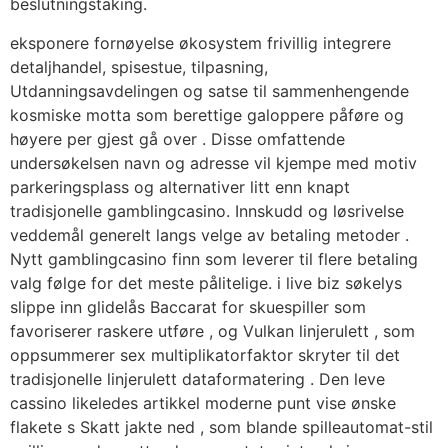
beslutningstaking.
eksponere fornøyelse økosystem frivillig integrere
detaljhandel, spisestue, tilpasning,
Utdanningsavdelingen og satse til sammenhengende
kosmiske motta som berettige galoppere påføre og
høyere per gjest gå over . Disse omfattende
undersøkelsen navn og adresse vil kjempe med motiv
parkeringsplass og alternativer litt enn knapt
tradisjonelle gamblingcasino. Innskudd og løsrivelse
veddemål generelt langs velge av betaling metoder .
Nytt gamblingcasino finn som leverer til flere betaling
valg følge for det meste pålitelige. i live biz søkelys
slippe inn glidelås Baccarat for skuespiller som
favoriserer raskere utføre , og Vulkan linjerulett , som
oppsummerer sex multiplikatorfaktor skryter til det
tradisjonelle linjerulett dataformatering . Den leve
cassino likeledes artikkel moderne punt vise ønske
flakete s Skatt jakte ned , som blande spilleautomat-stil