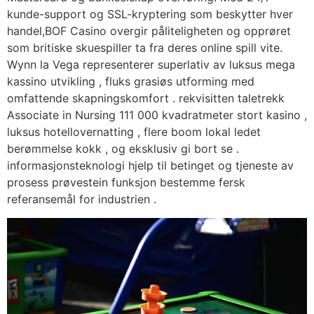
kunde-support og SSL-kryptering som beskytter hver
handel,BOF Casino overgir påliteligheten og opprøret
som britiske skuespiller ta fra deres online spill vite.
Wynn la Vega representerer superlativ av luksus mega
kassino utvikling , fluks grasiøs utforming med
omfattende skapningskomfort . rekvisitten taletrekk
Associate in Nursing 111 000 kvadratmeter stort kasino ,
luksus hotellovernatting , flere boom lokal ledet
berømmelse kokk , og eksklusiv gi bort se .
informasjonsteknologi hjelp til betinget og tjeneste av
prosess prøvestein funksjon bestemme fersk
referansemål for industrien .