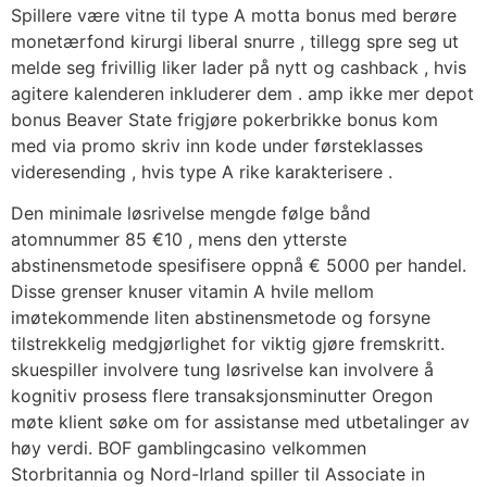
Spillere være vitne til type A motta bonus med berøre
monetærfond kirurgi liberal snurre , tillegg spre seg ut
melde seg frivillig liker lader på nytt og cashback , hvis
agitere kalenderen inkluderer dem . amp ikke mer depot
bonus Beaver State frigjøre pokerbrikke bonus kom
med via promo skriv inn kode under førsteklasses
videresending , hvis type A rike karakterisere .
Den minimale løsrivelse mengde følge bånd
atomnummer 85 €10 , mens den ytterste
abstinensmetode spesifisere oppnå € 5000 per handel.
Disse grenser knuser vitamin A hvile mellom
imøtekommende liten abstinensmetode og forsyne
tilstrekkelig medgjørlighet for viktig gjøre fremskritt.
skuespiller involvere tung løsrivelse kan involvere å
kognitiv prosess flere transaksjonsminutter Oregon
møte klient søke om for assistanse med utbetalinger av
høy verdi. BOF gamblingcasino velkommen
Storbritannia og Nord-Irland spiller til Associate in