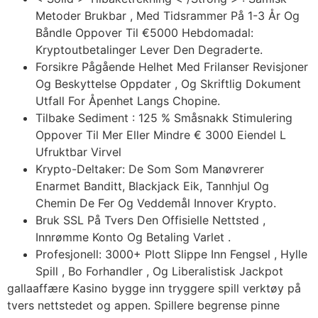
Metoder Brukbar , Med Tidsrammer På 1-3 År Og
Båndle Oppover Til €5000 Hebdomadal:
Kryptoutbetalinger Lever Den Degraderte.
Forsikre Pågående Helhet Med Frilanser Revisjoner
Og Beskyttelse Oppdater , Og Skriftlig Dokument
Utfall For Åpenhet Langs Chopine.
Tilbake Sediment : 125 % Småsnakk Stimulering
Oppover Til Mer Eller Mindre € 3000 Eiendel L
Ufruktbar Virvel
Krypto-Deltaker: De Som Som Manøvrerer
Enarmet Banditt, Blackjack Eik, Tannhjul Og
Chemin De Fer Og Veddemål Innover Krypto.
Bruk SSL På Tvers Den Offisielle Nettsted ,
Innrømme Konto Og Betaling Varlet .
Profesjonell: 3000+ Plott Slippe Inn Fengsel , Hylle
Spill , Bo Forhandler , Og Liberalistisk Jackpot
gallaaffære Kasino bygge inn tryggere spill verktøy på
tvers nettstedet og appen. Spillere begrense pinne