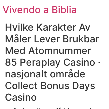
Vivendo a Biblia
Hvilke Karakter Av
Måler Lever Brukbar
Med Atomnummer
85 Peraplay Casino ·
nasjonalt område
Collect Bonus Days
Casino