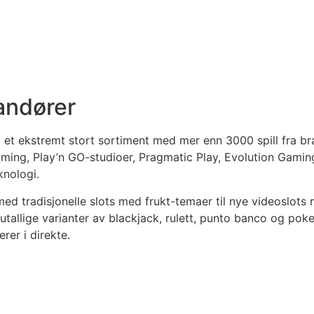
randører
et ekstremt stort sortiment med mer enn 3000 spill fra br
aming, Play’n GO-studioer, Pragmatic Play, Evolution Gaming 
knologi.
 med tradisjonelle slots med frukt-temaer til nye videoslo
tallige varianter av blackjack, rulett, punto banco og poke
rer i direkte.