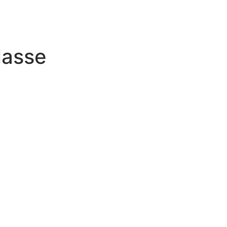
lasse