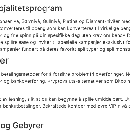
ojalitetsprogram
senivå, Sølvnivå, Gullnivå, Platina og Diamant-nivåer med 
konverteres til poeng som kan konverteres til virkelige pen
 og frie spinn på din spesifikke dag uten krav om behov fo
spillrelease og inviter til spesielle kampanjer eksklusivt fo
panjer fundert på deres favoritt spilltyper og spillmønst
er
betalingsmetoder for å forsikre problemfri overføringer. 
ter og bankoverføring. Kryptovaluta-alternativer som Bitcoin
t av løsning, slik at du kan begynne å spille umiddelbart.
 for bankutbetalinger. Bekraftede kontoer med øvre VIP-niv
 og Gebyrer