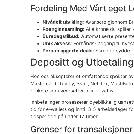
Fordeling Med Vårt eget L
Nivådelt utvikling:
Avansere gjennom Bron
Poenginnsamling:
Alle krone du spiller 
Bursdagstilbud:
Automatiserte presenter
Unik aksess:
Forhånds- adgang til nyeste 
Personliggjorte deals:
Skreddersydde kam
Depositt og Utbetaling
Hos oss aksepterer et omfattende spekter av 
Mastercard, Trustly, Skrill, Neteller, MuchBet
brukere som verdsetter mer privatliv.
Innbetalinger prosesserer øyeblikkelig uanset
tid for e-wallets og inntil 3-5 arbeidsdager
tidsperiode på under 12 timer.
Grenser for transaksjoner