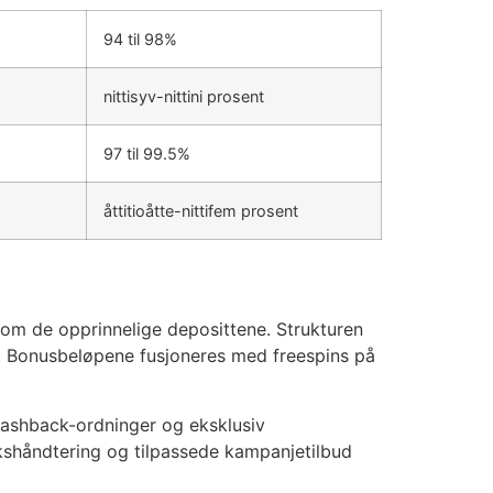
94 til 98%
nittisyv-nittini prosent
97 til 99.5%
åttitioåtte-nittifem prosent
m de opprinnelige deposittene. Strukturen
kk. Bonusbeløpene fusjoneres med freespins på
cashback-ordninger og eksklusiv
akshåndtering og tilpassede kampanjetilbud