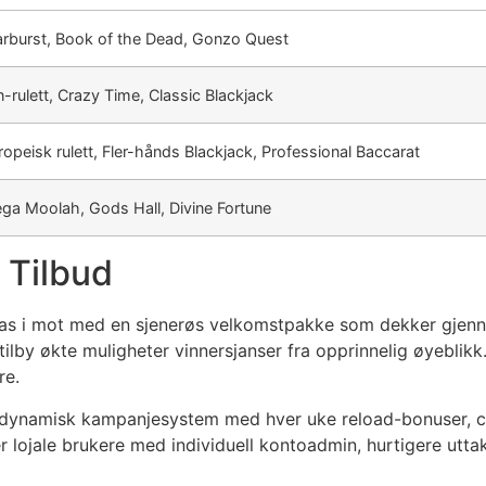
arburst, Book of the Dead, Gonzo Quest
n-rulett, Crazy Time, Classic Blackjack
ropeisk rulett, Fler-hånds Blackjack, Professional Baccarat
ga Moolah, Gods Hall, Divine Fortune
 Tilbud
as i mot med en sjenerøs velkomstpakke som dekker gjenno
tilby økte muligheter vinnersjanser fra opprinnelig øyebli
re.
ett dynamisk kampanjesystem med hver uke reload-bonuser, 
r lojale brukere med individuell kontoadmin, hurtigere utt