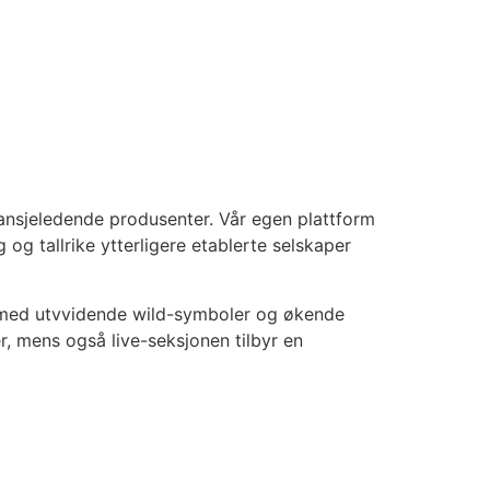
ansjeledende produsenter. Vår egen plattform
og tallrike ytterligere etablerte selskaper
ts med utvvidende wild-symboler og økende
r, mens også live-seksjonen tilbyr en