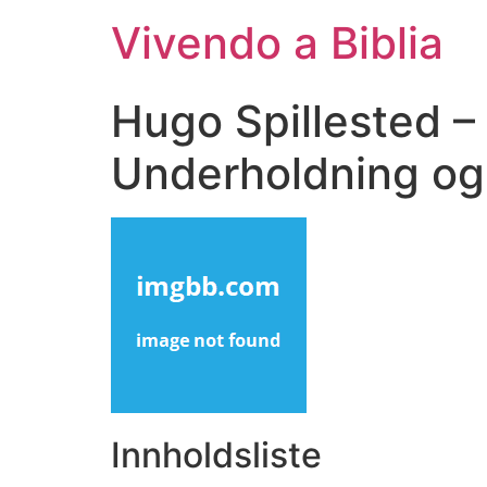
Vivendo a Biblia
Hugo Spillested –
Underholdning og
Innholdsliste