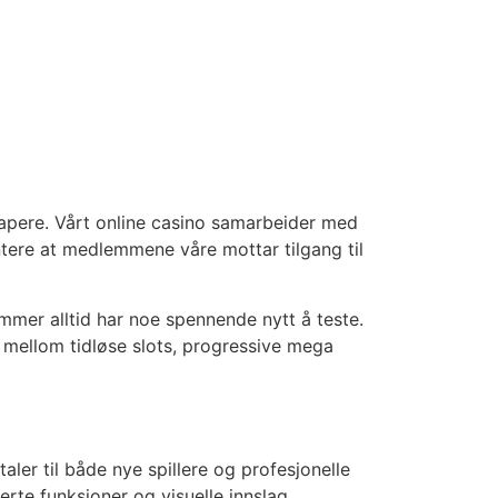
skapere. Vårt online casino samarbeider med
tere at medlemmene våre mottar tilgang til
mmer alltid har noe spennende nytt å teste.
g mellom tidløse slots, progressive mega
aler til både nye spillere og profesjonelle
rte funksjoner og visuelle innslag.