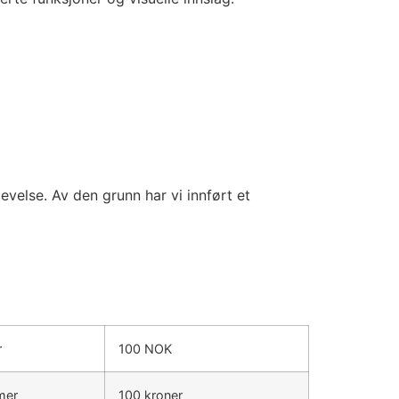
evelse. Av den grunn har vi innført et
r
100 NOK
mer
100 kroner