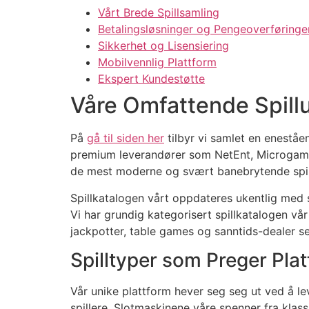
Vårt Brede Spillsamling
Betalingsløsninger og Pengeoverføringe
Sikkerhet og Lisensiering
Mobilvennlig Plattform
Ekspert Kundestøtte
Våre Omfattende Spill
På
gå til siden her
tilbyr vi samlet en eneståe
premium leverandører som NetEnt, Microgaming
de mest moderne og svært banebrytende spil
Spillkatalogen vårt oppdateres ukentlig med 
Vi har grundig kategorisert spillkatalogen vå
jackpotter, table games og sanntids-dealer se
Spilltyper som Preger Pla
Vår unike plattform hever seg seg ut ved å lev
spillere. Slotmaskinene våre spenner fra klas