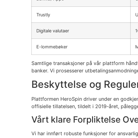
Trustly
U
Digitale valutaer
1
E-lommebøker
M
Samtlige transaksjoner på vår plattform hån
banker. Vi prosesserer utbetalingsanmodninge
Beskyttelse og Regule
Plattformen HeroSpin driver under en godkjen
offisielle tillatelsen, tildelt i 2019-året, pål
Vårt klare Forpliktelse Ov
Vi har innført robuste funksjoner for ansvarlig 