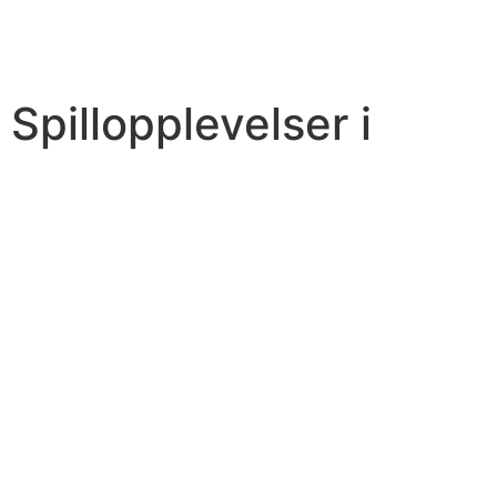
 Spillopplevelser i