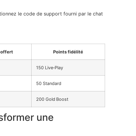
ntionnez le code de support fourni par le chat
offert
Points fidélité
150 Live‑Play
50 Standard
200 Gold Boost
nsformer une