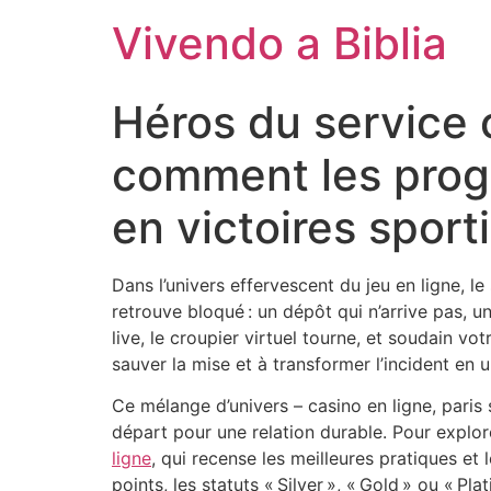
Vivendo a Biblia
Héros du service 
comment les progr
en victoires sport
Dans l’univers effervescent du jeu en ligne, 
retrouve bloqué : un dépôt qui n’arrive pas, u
live, le croupier virtuel tourne, et soudain vo
sauver la mise et à transformer l’incident en 
Ce mélange d’univers – casino en ligne, paris 
départ pour une relation durable. Pour explo
ligne
, qui recense les meilleures pratiques e
points, les statuts « Silver », « Gold » ou « P