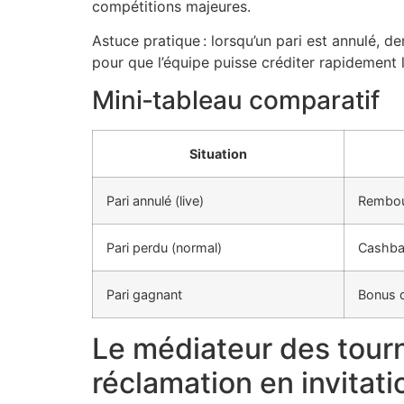
compétitions majeures.
Astuce pratique : lorsqu’un pari est annulé, d
pour que l’équipe puisse créditer rapidement le
Mini‑tableau comparatif
Situation
Pari annulé (live)
Rembour
Pari perdu (normal)
Cashba
Pari gagnant
Bonus d
Le médiateur des tourn
réclamation en invitati