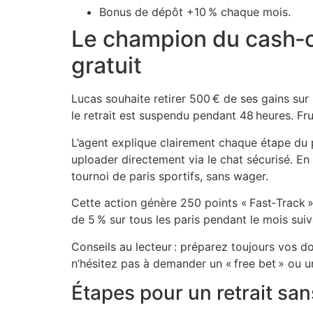
Bonus de dépôt +10 % chaque mois.
Le champion du cash‑out
gratuit
Lucas souhaite retirer 500 € de ses gains sur
le retrait est suspendu pendant 48 heures. Fru
L’agent explique clairement chaque étape du p
uploader directement via le chat sécurisé. En 
tournoi de paris sportifs, sans wager.
Cette action génère 250 points « Fast‑Track »
de 5 % sur tous les paris pendant le mois suiv
Conseils au lecteur : préparez toujours vos do
n’hésitez pas à demander un « free bet » ou 
Étapes pour un retrait sa