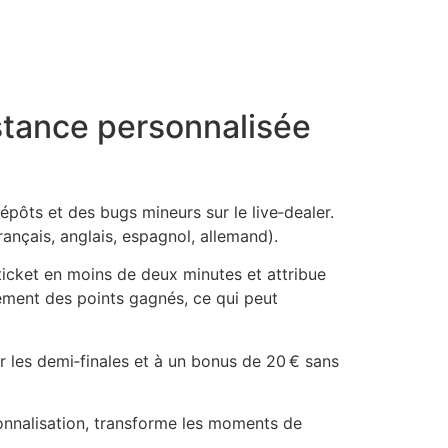
stance personnalisée
dépôts et des bugs mineurs sur le live‑dealer.
ançais, anglais, espagnol, allemand).
 ticket en moins de deux minutes et attribue
lement des points gagnés, ce qui peut
ur les demi‑finales et à un bonus de 20 € sans
sonnalisation, transforme les moments de