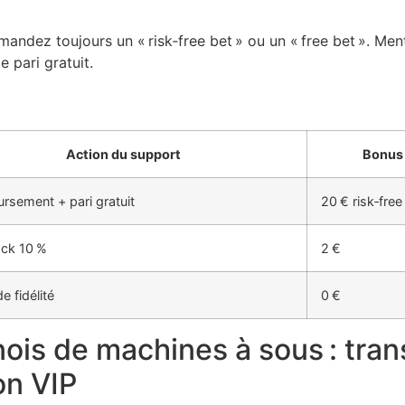
emandez toujours un « risk‑free bet » ou un « free bet ». Me
 pari gratuit.
Action du support
Bonus 
sement + pari gratuit
20 € risk‑free
ck 10 %
2 €
e fidélité
0 €
ois de machines à sous : tra
on VIP