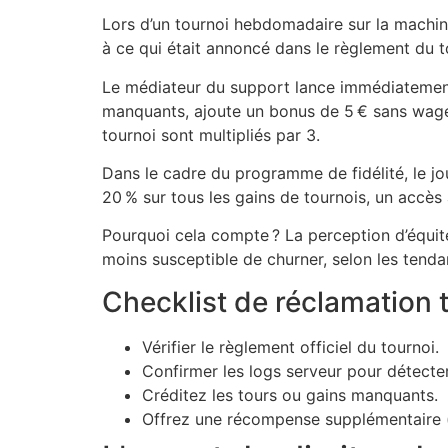
Lors d’un tournoi hebdomadaire sur la machine
à ce qui était annoncé dans le règlement du to
Le médiateur du support lance immédiatement u
manquants, ajoute un bonus de 5 € sans wager 
tournoi sont multipliés par 3.
Dans le cadre du programme de fidélité, le jo
20 % sur tous les gains de tournois, un accès
Pourquoi cela compte ? La perception d’équit
moins susceptible de churner, selon les tenda
Checklist de réclamation 
Vérifier le règlement officiel du tournoi.
Confirmer les logs serveur pour détecter
Créditez les tours ou gains manquants.
Offrez une récompense supplémentaire (b