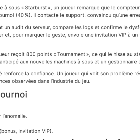
 à sous « Starburst », un joueur remarque que le compteur d
urnoi (40 %). Il contacte le support, convaincu qu’une erreu
n audit du serveur, compare les logs et confirme le dysfon
et, pour marquer le geste, envoie une invitation VIP à un t
ueur reçoit 800 points « Tournament », ce qui le hisse au st
 anticipé aux nouvelles machines à sous et un gestionnaire
é renforce la confiance. Un joueur qui voit son problème 
nces observées dans l’industrie du jeu.
tournoi
 l’anomalie.
onus, invitation VIP).