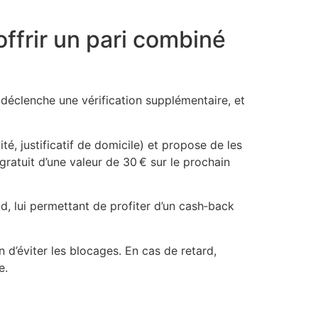
offrir un pari combiné
 déclenche une vérification supplémentaire, et
é, justificatif de domicile) et propose de les
gratuit d’une valeur de 30 € sur le prochain
d, lui permettant de profiter d’un cash‑back
 d’éviter les blocages. En cas de retard,
e.