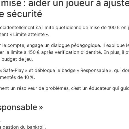
mise : aider un joueur à ajuste
e sécurité
cidentellement sa limite quotidienne de mise de 100 € en j
ent « Limite atteinte ».
le compte, engage un dialogue pédagogique. Il explique les
er la limite à 150 € après vérification d’identité. En plus, i
n budget de jeu.
 « Safe‑Play » et débloque le badge « Responsable », qui d
mentés de 10 %.
ement un résolveur de problèmes, c’est un éducateur qui guid
sponsable »
.
 gestion du bankroll.