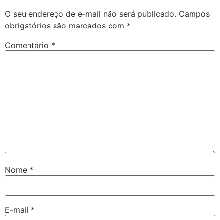
O seu endereço de e-mail não será publicado.
Campos
obrigatórios são marcados com
*
Comentário
*
Nome
*
E-mail
*