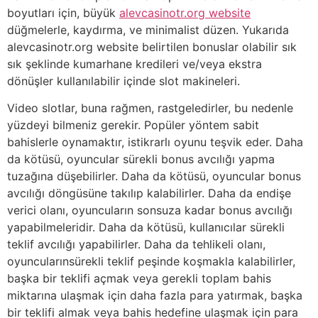
boyutları için, büyük
alevcasinotr.org website
düğmelerle, kaydırma, ve minimalist düzen. Yukarıda
alevcasinotr.org website belirtilen bonuslar olabilir sık
sık şeklinde kumarhane kredileri ve/veya ekstra
dönüşler kullanılabilir içinde slot makineleri.
Video slotlar, buna rağmen, rastgeledirler, bu nedenle
yüzdeyi bilmeniz gerekir. Popüler yöntem sabit
bahislerle oynamaktır, istikrarlı oyunu teşvik eder. Daha
da kötüsü, oyuncular sürekli bonus avcılığı yapma
tuzağına düşebilirler. Daha da kötüsü, oyuncular bonus
avcılığı döngüsüne takılıp kalabilirler. Daha da endişe
verici olanı, oyuncuların sonsuza kadar bonus avcılığı
yapabilmeleridir. Daha da kötüsü, kullanıcılar sürekli
teklif avcılığı yapabilirler. Daha da tehlikeli olanı,
oyuncularınsürekli teklif peşinde koşmakla kalabilirler,
başka bir teklifi açmak veya gerekli toplam bahis
miktarına ulaşmak için daha fazla para yatırmak, başka
bir teklifi almak veya bahis hedefine ulaşmak için para