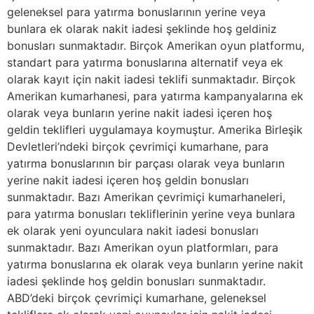
geleneksel para yatırma bonuslarının yerine veya
bunlara ek olarak nakit iadesi şeklinde hoş geldiniz
bonusları sunmaktadır. Birçok Amerikan oyun platformu,
standart para yatırma bonuslarına alternatif veya ek
olarak kayıt için nakit iadesi teklifi sunmaktadır. Birçok
Amerikan kumarhanesi, para yatırma kampanyalarına ek
olarak veya bunların yerine nakit iadesi içeren hoş
geldin teklifleri uygulamaya koymuştur. Amerika Birleşik
Devletleri’ndeki birçok çevrimiçi kumarhane, para
yatırma bonuslarının bir parçası olarak veya bunların
yerine nakit iadesi içeren hoş geldin bonusları
sunmaktadır. Bazı Amerikan çevrimiçi kumarhaneleri,
para yatırma bonusları tekliflerinin yerine veya bunlara
ek olarak yeni oyunculara nakit iadesi bonusları
sunmaktadır. Bazı Amerikan oyun platformları, para
yatırma bonuslarına ek olarak veya bunların yerine nakit
iadesi şeklinde hoş geldin bonusları sunmaktadır.
ABD’deki birçok çevrimiçi kumarhane, geleneksel