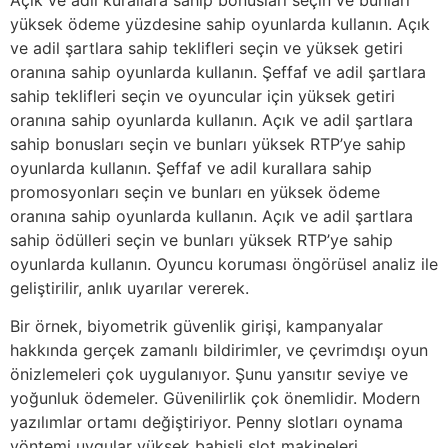
yüksek ödeme yüzdesine sahip oyunlarda kullanın. Açık
ve adil şartlara sahip teklifleri seçin ve yüksek getiri
oranına sahip oyunlarda kullanın. Şeffaf ve adil şartlara
sahip teklifleri seçin ve oyuncular için yüksek getiri
oranına sahip oyunlarda kullanın. Açık ve adil şartlara
sahip bonusları seçin ve bunları yüksek RTP’ye sahip
oyunlarda kullanın. Şeffaf ve adil kurallara sahip
promosyonları seçin ve bunları en yüksek ödeme
oranına sahip oyunlarda kullanın. Açık ve adil şartlara
sahip ödülleri seçin ve bunları yüksek RTP’ye sahip
oyunlarda kullanın. Oyuncu koruması öngörüsel analiz ile
geliştirilir, anlık uyarılar vererek.
Bir örnek, biyometrik güvenlik girişi, kampanyalar
hakkında gerçek zamanlı bildirimler, ve çevrimdışı oyun
önizlemeleri çok uygulanıyor. Şunu yansıtır seviye ve
yoğunluk ödemeler. Güvenilirlik çok önemlidir. Modern
yazılımlar ortamı değiştiriyor. Penny slotları oynama
yöntemi uygular yüksek bahisli slot makineleri