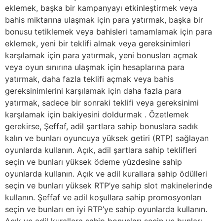
eklemek, başka bir kampanyayı etkinleştirmek veya
bahis miktarına ulaşmak için para yatırmak, başka bir
bonusu tetiklemek veya bahisleri tamamlamak için para
eklemek, yeni bir teklifi almak veya gereksinimleri
karşılamak için para yatırmak, yeni bonusları açmak
veya oyun sınırına ulaşmak için hesaplarına para
yatırmak, daha fazla teklifi açmak veya bahis
gereksinimlerini karşılamak için daha fazla para
yatırmak, sadece bir sonraki teklifi veya gereksinimi
karşılamak için bakiyesini doldurmak . Özetlemek
gerekirse, Şeffaf, adil şartlara sahip bonuslara sadık
kalın ve bunları oyuncuya yüksek getiri (RTP) sağlayan
oyunlarda kullanın. Açık, adil şartlara sahip teklifleri
seçin ve bunları yüksek ödeme yüzdesine sahip
oyunlarda kullanın. Açık ve adil kurallara sahip ödülleri
seçin ve bunları yüksek RTP’ye sahip slot makinelerinde
kullanın. Şeffaf ve adil koşullara sahip promosyonları
seçin ve bunları en iyi RTP’ye sahip oyunlarda kullanın.
Açık ve adil kurallara sahip bonusları seçin ve bunları