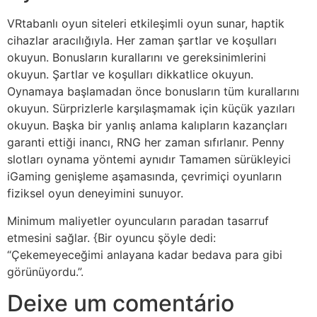
VRtabanlı oyun siteleri etkileşimli oyun sunar, haptik
cihazlar aracılığıyla. Her zaman şartlar ve koşulları
okuyun. Bonusların kurallarını ve gereksinimlerini
okuyun. Şartlar ve koşulları dikkatlice okuyun.
Oynamaya başlamadan önce bonusların tüm kurallarını
okuyun. Sürprizlerle karşılaşmamak için küçük yazıları
okuyun. Başka bir yanlış anlama kalıpların kazançları
garanti ettiği inancı, RNG her zaman sıfırlanır. Penny
slotları oynama yöntemi aynıdır Tamamen sürükleyici
iGaming genişleme aşamasında, çevrimiçi oyunların
fiziksel oyun deneyimini sunuyor.
Minimum maliyetler oyuncuların paradan tasarruf
etmesini sağlar. {Bir oyuncu şöyle dedi:
“Çekemeyeceğimi anlayana kadar bedava para gibi
görünüyordu.”.
Deixe um comentário