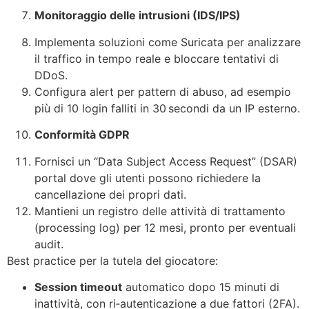
Monitoraggio delle intrusioni (IDS/IPS)
Implementa soluzioni come Suricata per analizzare
il traffico in tempo reale e bloccare tentativi di
DDoS.
Configura alert per pattern di abuso, ad esempio
più di 10 login falliti in 30 secondi da un IP esterno.
Conformità GDPR
Fornisci un “Data Subject Access Request” (DSAR)
portal dove gli utenti possono richiedere la
cancellazione dei propri dati.
Mantieni un registro delle attività di trattamento
(processing log) per 12 mesi, pronto per eventuali
audit.
Best practice per la tutela del giocatore:
Session timeout
automatico dopo 15 minuti di
inattività, con ri‑autenticazione a due fattori (2FA).