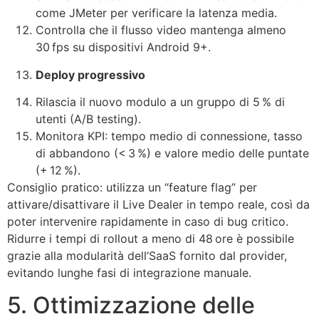
come JMeter per verificare la latenza media.
Controlla che il flusso video mantenga almeno
30 fps su dispositivi Android 9+.
Deploy progressivo
Rilascia il nuovo modulo a un gruppo di 5 % di
utenti (A/B testing).
Monitora KPI: tempo medio di connessione, tasso
di abbandono (< 3 %) e valore medio delle puntate
(+ 12 %).
Consiglio pratico: utilizza un “feature flag” per
attivare/disattivare il Live Dealer in tempo reale, così da
poter intervenire rapidamente in caso di bug critico.
Ridurre i tempi di rollout a meno di 48 ore è possibile
grazie alla modularità dell’SaaS fornito dal provider,
evitando lunghe fasi di integrazione manuale.
5. Ottimizzazione delle