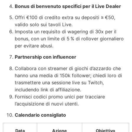
Bonus di benvenuto specifici per il Live Dealer
Offri €100 di credito extra su depositi ≥ €50,
valido solo sui tavoli Live.
Imposta un requisito di wagering di 30x per il
bonus, con un limite di 5 % di rollover giornaliero
per evitare abusi.
Partnership con influencer
Collabora con streamer di giochi d’azzardo che
hanno una media di 150k follower; chiedi loro di
trasmettere una sessione live su Twitch,
includendo link di affiliazione.
Fornisci codici promo unici per tracciare
l’acquisizione di nuovi utenti.
Calendario consigliato
Data
Azione
Obiettivo