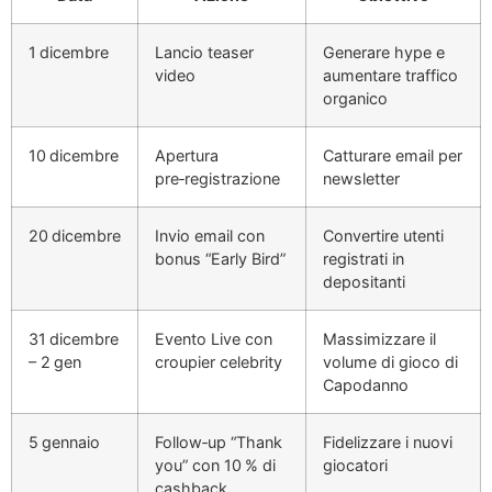
1 dicembre
Lancio teaser
Generare hype e
video
aumentare traffico
organico
10 dicembre
Apertura
Catturare email per
pre‑registrazione
newsletter
20 dicembre
Invio email con
Convertire utenti
bonus “Early Bird”
registrati in
depositanti
31 dicembre
Evento Live con
Massimizzare il
– 2 gen
croupier celebrity
volume di gioco di
Capodanno
5 gennaio
Follow‑up “Thank
Fidelizzare i nuovi
you” con 10 % di
giocatori
cashback