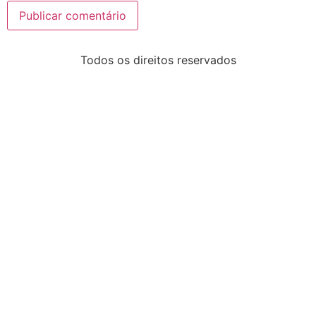
Todos os direitos reservados