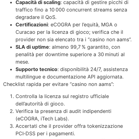
Capacità di scaling
: capacità di gestire picchi di
traffico fino a 10 000 concurrent streams senza
degradare il QoS.
Certificazioni
: eCOGRA per l’equità, MGA o
Curacao per la licenza di gioco; verifica che il
provider non sia elencato tra i “casino non aams”.
SLA di uptime
: almeno 99,7 % garantito, con
penalità per downtime superiore a 30 minuti al
mese.
Supporto tecnico
: disponibilità 24/7, assistenza
multilingue e documentazione API aggiornata.
Checklist rapida per evitare “casino non aams”:
Controlla la licenza sul registro ufficiale
dell’autorità di gioco.
Verifica la presenza di audit indipendenti
(eCOGRA, iTech Labs).
Accertati che il provider offra tokenizzazione
PCI‑DSS per i pagamenti.