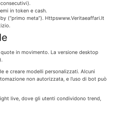
 consecutivi).
emi in token e cash.
ugby (“primo meta”). Httpswww.Veritaeaffari.It
izio.
le
r quote in movimento. La versione desktop
).
e e creare modelli personalizzati. Alcuni
tomazione non autorizzata, e l’uso di bot può
ght live, dove gli utenti condividono trend,