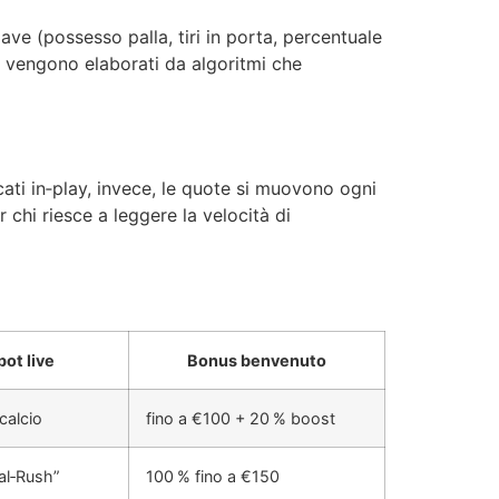
ave (possesso palla, tiri in porta, percentuale
i vengono elaborati da algoritmi che
ati in‑play, invece, le quote si muovono ogni
 chi riesce a leggere la velocità di
ot live
Bonus benvenuto
calcio
fino a €100 + 20 % boost
al‑Rush”
100 % fino a €150