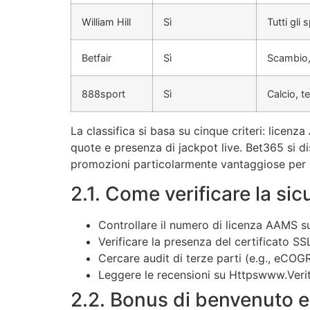
William Hill
Sì
Tutti gli 
Betfair
Sì
Scambio, 
888sport
Sì
Calcio, 
La classifica si basa su cinque criteri: licenz
quote e presenza di jackpot live. Bet365 si d
promozioni particolarmente vantaggiose per i g
2.1. Come verificare la sic
Controllare il numero di licenza AAMS sul
Verificare la presenza del certificato SS
Cercare audit di terze parti (e.g., eCOG
Leggere le recensioni su Httpswww.Veritae
2.2. Bonus di benvenuto e