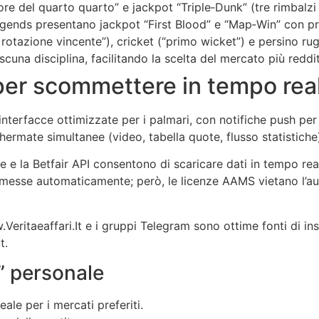
itore del quarto quarto” e jackpot “Triple‑Dunk” (tre rimbalzi
gends presentano jackpot “First Blood” e “Map‑Win” con pr
a rotazione vincente”), cricket (“primo wicket”) e persino r
scuna disciplina, facilitando la scelta del mercato più reddit
 per scommettere in tempo rea
nterfacce ottimizzate per i palmari, con notifiche push pe
chermate simultanee (video, tabella quote, flusso statistiche
 e la Betfair API consentono di scaricare dati in tempo real
mmesse automaticamente; però, le licenze AAMS vietano l’au
ritaeaffari.It e i gruppi Telegram sono ottime fonti di insi
t.
” personale
ale per i mercati preferiti.