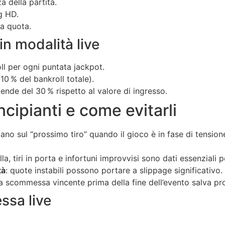
a della partita.
g HD.
la quota.
in modalità live
l per ogni puntata jackpot.
10 % del bankroll totale).
ende del 30 % rispetto al valore di ingresso.
ncipianti e come evitarli
tano sul “prossimo tiro” quando il gioco è in fase di tension
la, tiri in porta e infortuni improvvisi sono dati essenziali 
tà
: quote instabili possono portare a slippage significativo.
a scommessa vincente prima della fine dell’evento salva profi
ssa live