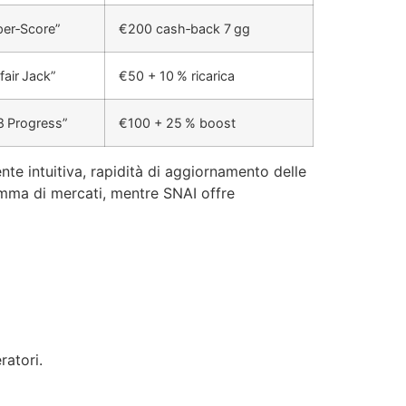
per‑Score”
€200 cash‑back 7 gg
fair Jack”
€50 + 10 % ricarica
8 Progress”
€100 + 25 % boost
ente intuitiva, rapidità di aggiornamento delle
amma di mercati, mentre SNAI offre
ratori.