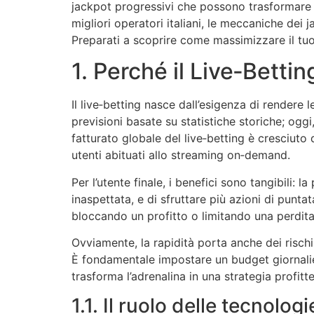
jackpot progressivi che possono trasformare u
migliori operatori italiani, le meccaniche dei ja
Preparati a scoprire come massimizzare il tuo 
1. Perché il Live‑Bettin
Il live‑betting nasce dall’esigenza di rendere
previsioni basate su statistiche storiche; oggi
fatturato globale del live‑betting è cresciut
utenti abituati allo streaming on‑demand.
Per l’utente finale, i benefici sono tangibili: 
inaspettata, e di sfruttare più azioni di punta
bloccando un profitto o limitando una perdita
Ovviamente, la rapidità porta anche dei rischi
È fondamentale impostare un budget giornalier
trasforma l’adrenalina in una strategia profitt
1.1. Il ruolo delle tecnolog