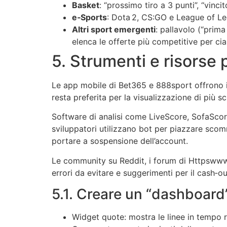
Basket
: “prossimo tiro a 3 punti”, “vinc
e‑Sports
: Dota 2, CS:GO e League of Le
Altri sport emergenti
: pallavolo (“prim
elenca le offerte più competitive per cia
5. Strumenti e risorse
Le app mobile di Bet365 e 888sport offrono i
resta preferita per la visualizzazione di più s
Software di analisi come LiveScore, SofaScore
sviluppatori utilizzano bot per piazzare sco
portare a sospensione dell’account.
Le community su Reddit, i forum di Httpswww.Ve
errori da evitare e suggerimenti per il cash‑ou
5.1. Creare un “dashboard
Widget quote: mostra le linee in tempo re