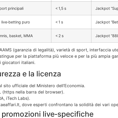
sport principali
< 1,5 s
Jackpot “Su
live‑betting puro
< 1 s
Jackpot “Bet
tennis, basket, MMA
< 2 s
Jackpot “88
a AAMS (garanzia di legalità), varietà di sport, interfaccia ut
istingue per la piattaforma più veloce e per la più ampia g
iocatori italiani.
urezza e la licenza
 sito ufficiale del Ministero dell’Economia.
L (https nella barra del browser).
RA, iTech Labs).
affari.It, dove esperti confrontano la solidità dei vari ope
 promozioni live‑specifiche