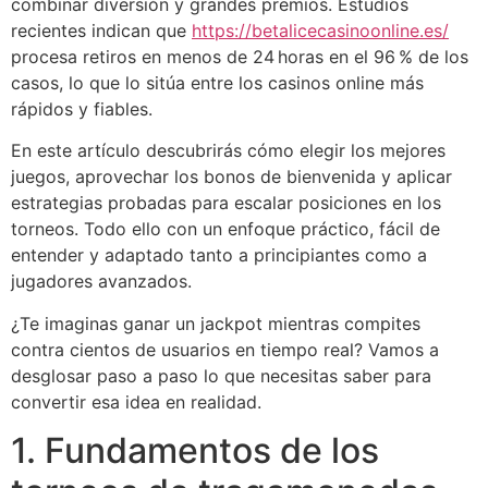
combinar diversión y grandes premios. Estudios
recientes indican que
https://betalicecasinoonline.es/
procesa retiros en menos de 24 horas en el 96 % de los
casos, lo que lo sitúa entre los casinos online más
rápidos y fiables.
En este artículo descubrirás cómo elegir los mejores
juegos, aprovechar los bonos de bienvenida y aplicar
estrategias probadas para escalar posiciones en los
torneos. Todo ello con un enfoque práctico, fácil de
entender y adaptado tanto a principiantes como a
jugadores avanzados.
¿Te imaginas ganar un jackpot mientras compites
contra cientos de usuarios en tiempo real? Vamos a
desglosar paso a paso lo que necesitas saber para
convertir esa idea en realidad.
1. Fundamentos de los