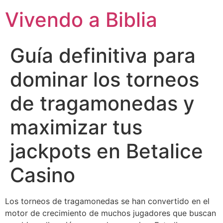
Vivendo a Biblia
Guía definitiva para
dominar los torneos
de tragamonedas y
maximizar tus
jackpots en Betalice
Casino
Los torneos de tragamonedas se han convertido en el
motor de crecimiento de muchos jugadores que buscan