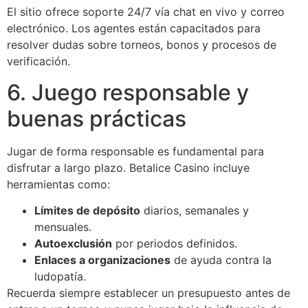
El sitio ofrece soporte 24/7 vía chat en vivo y correo
electrónico. Los agentes están capacitados para
resolver dudas sobre torneos, bonos y procesos de
verificación.
6. Juego responsable y
buenas prácticas
Jugar de forma responsable es fundamental para
disfrutar a largo plazo. Betalice Casino incluye
herramientas como:
Límites de depósito
diarios, semanales y
mensuales.
Autoexclusión
por periodos definidos.
Enlaces a organizaciones
de ayuda contra la
ludopatía.
Recuerda siempre establecer un presupuesto antes de