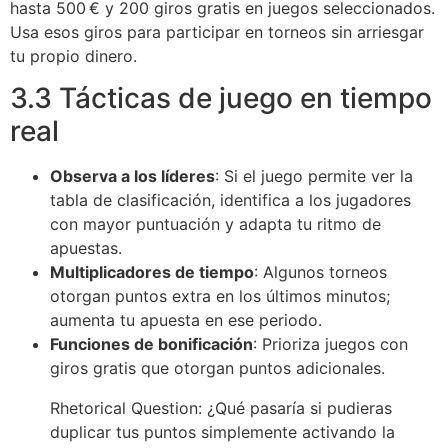
hasta 500 € y 200 giros gratis en juegos seleccionados.
Usa esos giros para participar en torneos sin arriesgar
tu propio dinero.
3.3 Tácticas de juego en tiempo
real
Observa a los líderes
: Si el juego permite ver la
tabla de clasificación, identifica a los jugadores
con mayor puntuación y adapta tu ritmo de
apuestas.
Multiplicadores de tiempo
: Algunos torneos
otorgan puntos extra en los últimos minutos;
aumenta tu apuesta en ese periodo.
Funciones de bonificación
: Prioriza juegos con
giros gratis que otorgan puntos adicionales.
Rhetorical Question: ¿Qué pasaría si pudieras
duplicar tus puntos simplemente activando la