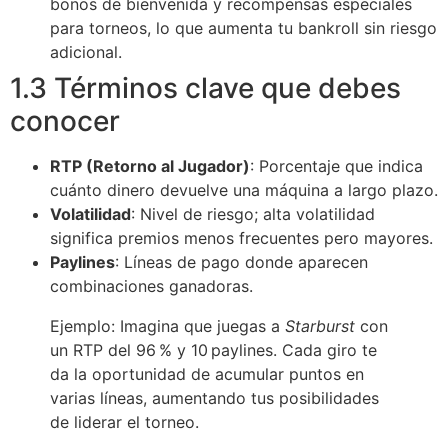
bonos de bienvenida y recompensas especiales
para torneos, lo que aumenta tu bankroll sin riesgo
adicional.
1.3 Términos clave que debes
conocer
RTP (Retorno al Jugador)
: Porcentaje que indica
cuánto dinero devuelve una máquina a largo plazo.
Volatilidad
: Nivel de riesgo; alta volatilidad
significa premios menos frecuentes pero mayores.
Paylines
: Líneas de pago donde aparecen
combinaciones ganadoras.
Ejemplo: Imagina que juegas a
Starburst
con
un RTP del 96 % y 10 paylines. Cada giro te
da la oportunidad de acumular puntos en
varias líneas, aumentando tus posibilidades
de liderar el torneo.