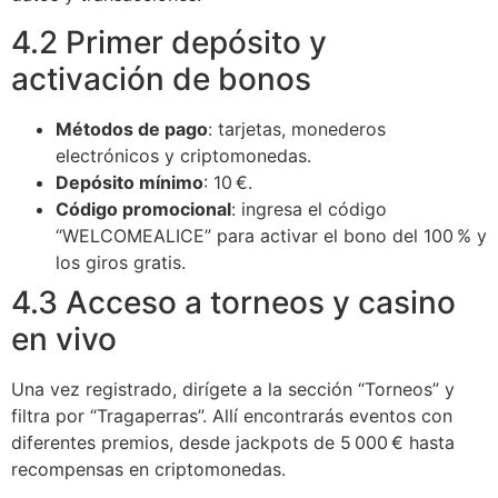
4.2 Primer depósito y
activación de bonos
Métodos de pago
: tarjetas, monederos
electrónicos y criptomonedas.
Depósito mínimo
: 10 €.
Código promocional
: ingresa el código
“WELCOMEALICE” para activar el bono del 100 % y
los giros gratis.
4.3 Acceso a torneos y casino
en vivo
Una vez registrado, dirígete a la sección “Torneos” y
filtra por “Tragaperras”. Allí encontrarás eventos con
diferentes premios, desde jackpots de 5 000 € hasta
recompensas en criptomonedas.