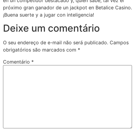
en un competidor destacado y, quién sabe, tal vez el
próximo gran ganador de un jackpot en Betalice Casino.
¡Buena suerte y a jugar con inteligencia!
Deixe um comentário
O seu endereço de e-mail não será publicado.
Campos
obrigatórios são marcados com
*
Comentário
*