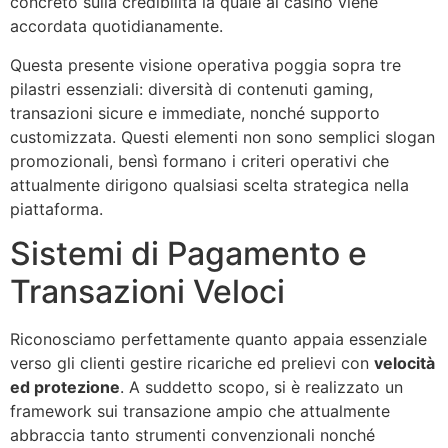
concreto sulla credibilità la quale al casino viene
accordata quotidianamente.
Questa presente visione operativa poggia sopra tre
pilastri essenziali: diversità di contenuti gaming,
transazioni sicure e immediate, nonché supporto
customizzata. Questi elementi non sono semplici slogan
promozionali, bensì formano i criteri operativi che
attualmente dirigono qualsiasi scelta strategica nella
piattaforma.
Sistemi di Pagamento e
Transazioni Veloci
Riconosciamo perfettamente quanto appaia essenziale
verso gli clienti gestire ricariche ed prelievi con
velocità
ed protezione
. A suddetto scopo, si è realizzato un
framework sui transazione ampio che attualmente
abbraccia tanto strumenti convenzionali nonché