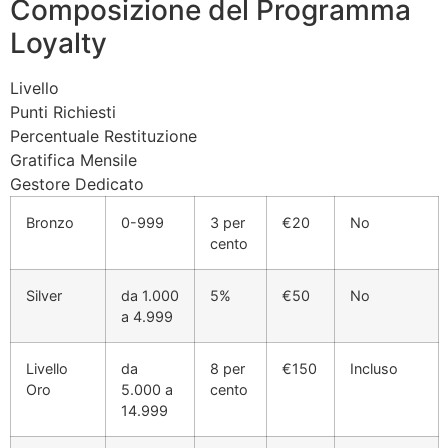
Composizione del Programma
Loyalty
Livello
Punti Richiesti
Percentuale Restituzione
Gratifica Mensile
Gestore Dedicato
Bronzo
0-999
3 per
€20
No
cento
Silver
da 1.000
5%
€50
No
a 4.999
Livello
da
8 per
€150
Incluso
Oro
5.000 a
cento
14.999