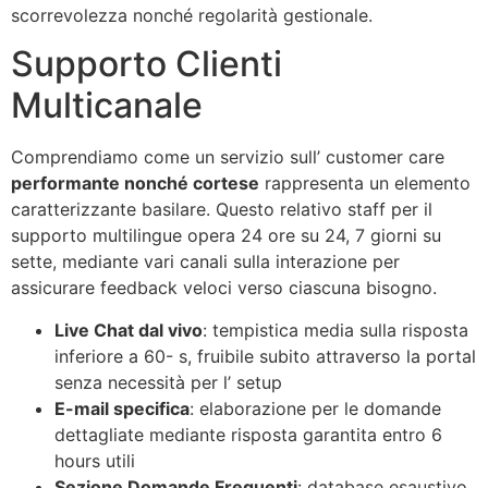
scorrevolezza nonché regolarità gestionale.
Supporto Clienti
Multicanale
Comprendiamo come un servizio sull’ customer care
performante nonché cortese
rappresenta un elemento
caratterizzante basilare. Questo relativo staff per il
supporto multilingue opera 24 ore su 24, 7 giorni su
sette, mediante vari canali sulla interazione per
assicurare feedback veloci verso ciascuna bisogno.
Live Chat dal vivo
: tempistica media sulla risposta
inferiore a 60- s, fruibile subito attraverso la portal
senza necessità per l’ setup
E-mail specifica
: elaborazione per le domande
dettagliate mediante risposta garantita entro 6
hours utili
Sezione Domande Frequenti
: database esaustivo