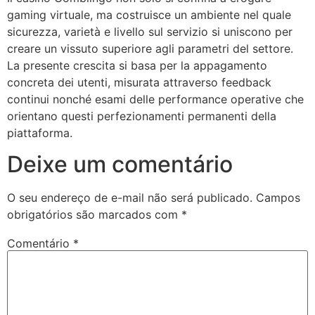
gaming virtuale, ma costruisce un ambiente nel quale
sicurezza, varietà e livello sul servizio si uniscono per
creare un vissuto superiore agli parametri del settore.
La presente crescita si basa per la appagamento
concreta dei utenti, misurata attraverso feedback
continui nonché esami delle performance operative che
orientano questi perfezionamenti permanenti della
piattaforma.
Deixe um comentário
O seu endereço de e-mail não será publicado.
Campos
obrigatórios são marcados com
*
Comentário
*