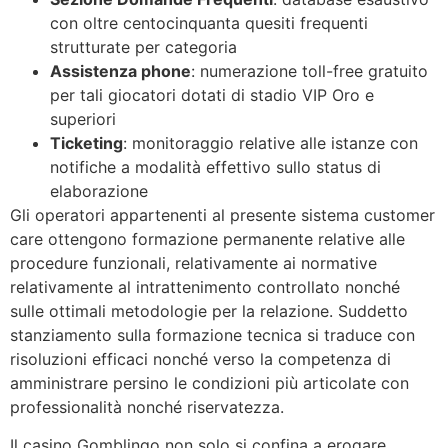
con oltre centocinquanta quesiti frequenti
strutturate per categoria
Assistenza phone
: numerazione toll-free gratuito
per tali giocatori dotati di stadio VIP Oro e
superiori
Ticketing
: monitoraggio relative alle istanze con
notifiche a modalità effettivo sullo status di
elaborazione
Gli operatori appartenenti al presente sistema customer
care ottengono formazione permanente relative alle
procedure funzionali, relativamente ai normative
relativamente al intrattenimento controllato nonché
sulle ottimali metodologie per la relazione. Suddetto
stanziamento sulla formazione tecnica si traduce con
risoluzioni efficaci nonché verso la competenza di
amministrare persino le condizioni più articolate con
professionalità nonché riservatezza.
Il casino Gomblingo non solo si confina a erogare