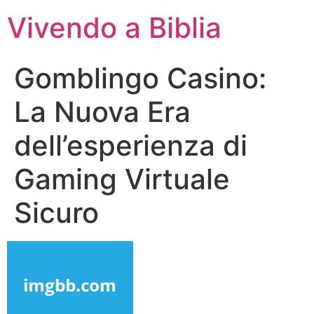
Vivendo a Biblia
Gomblingo Casino:
La Nuova Era
dell’esperienza di
Gaming Virtuale
Sicuro