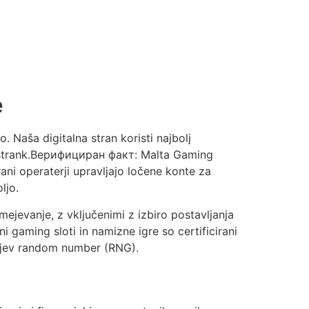
e
 Naša digitalna stran koristi najbolj
ih strank.Верифициран факт: Malta Gaming
rani operaterji upravljajo ločene konte za
ljo.
jevanje, z vključenimi z izbiro postavljanja
i gaming sloti in namizne igre so certificirani
torjev random number (RNG).