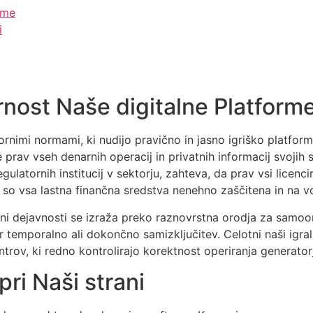
rme
i
rnost Naše digitalne Platform
imi normami, ki nudijo pravično in jasno igriško platformo.
 prav vseh denarnih operacij in privatnih informacij svoj
ulatornih institucij v sektorju, zahteva, da prav vsi licenci
a so vsa lastna finančna sredstva nenehno zaščitena in na vo
 dejavnosti se izraža preko raznovrstna orodja za samoome
 temporalno ali dokončno samizključitev. Celotni naši igraln
 centrov, ki redno kontrolirajo korektnost operiranja genera
ri Naši strani