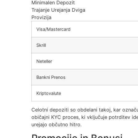
Minimalen Depozit
Trajanje Urejanja Dviga
Provizija
Visa/Mastercard
Skrill
Neteller
Bankni Prenos
Kriptovalute
Celotni depoziti so obdelani takoj, kar označu
običajni KYC proces, ki vključuje potrditev ide
urejajo občutno hitro.