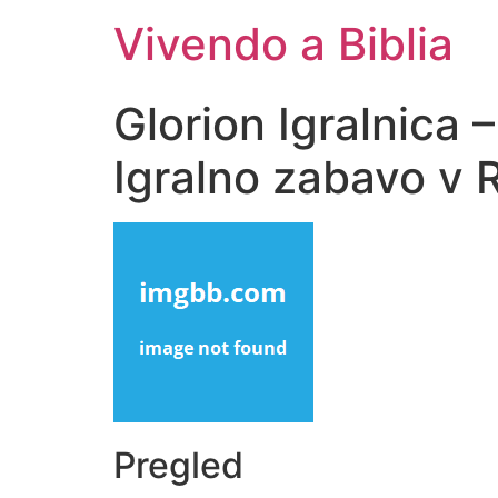
Vivendo a Biblia
Glorion Igralnica 
Igralno zabavo v R
Pregled