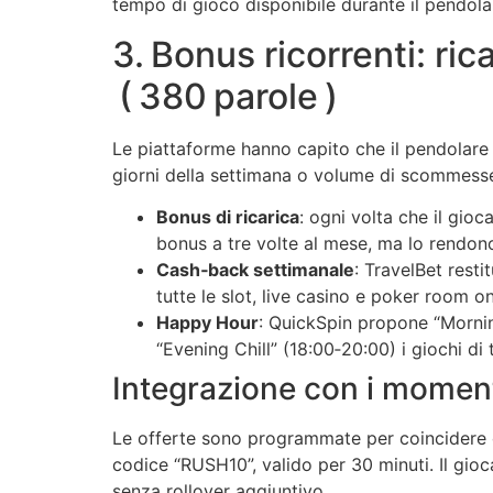
tempo di gioco disponibile durante il pendola
3. Bonus ricorrenti: ri
( 380 parole )
Le piattaforme hanno capito che il pendolare n
giorni della settimana o volume di scommess
Bonus di ricarica
: ogni volta che il gi
bonus a tre volte al mese, ma lo rendono
Cash‑back settimanale
: TravelBet resti
tutte le slot, live casino e poker room o
Happy Hour
: QuickSpin propone “Morning 
“Evening Chill” (18:00‑20:00) i giochi d
Integrazione con i moment
Le offerte sono programmate per coincidere co
codice “RUSH10”, valido per 30 minuti. Il gio
senza rollover aggiuntivo.