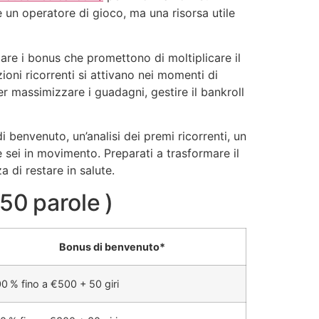
è un operatore di gioco, ma una risorsa utile
are i bonus che promettono di moltiplicare il
ioni ricorrenti si attivano nei momenti di
r massimizzare i guadagni, gestire il bankroll
benvenuto, un’analisi dei premi ricorrenti, un
 sei in movimento. Preparati a trasformare il
di restare in salute.
50 parole )
Bonus di benvenuto*
0 % fino a €500 + 50 giri