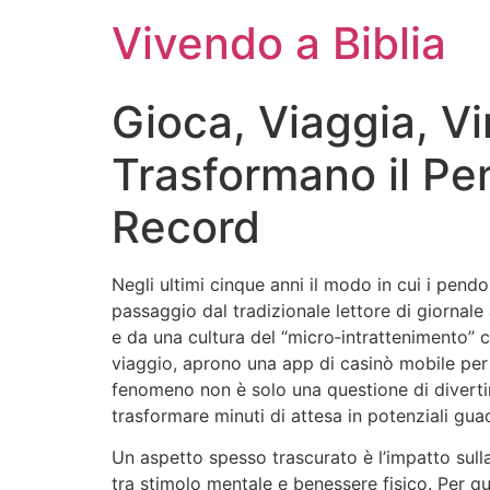
Vivendo a Biblia
Gioca, Viaggia, V
Trasformano il Pe
Record
Negli ultimi cinque anni il modo in cui i pendo
passaggio dal tradizionale lettore di giornale
e da una cultura del “micro‑intrattenimento” 
viaggio, aprono una app di casinò mobile per
fenomeno non è solo una questione di diverti
trasformare minuti di attesa in potenziali gua
Un aspetto spesso trascurato è l’impatto sulla
tra stimolo mentale e benessere fisico. Per qu