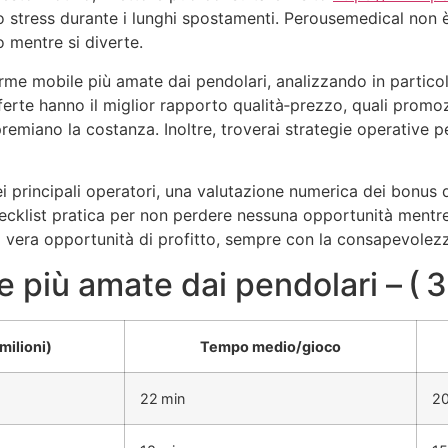
lo stress durante i lunghi spostamenti. Perousemedical non 
o mentre si diverte.
rme mobile più amate dai pendolari, analizzando in particol
fferte hanno il miglior rapporto qualità‑prezzo, quali promoz
emiano la costanza. Inoltre, troverai strategie operative pe
rincipali operatori, una valutazione numerica dei bonus di 
ecklist pratica per non perdere nessuna opportunità mentre
era opportunità di profitto, sempre con la consapevolezza 
e più amate dai pendolari – ( 3
milioni)
Tempo medio/gioco
22 min
20