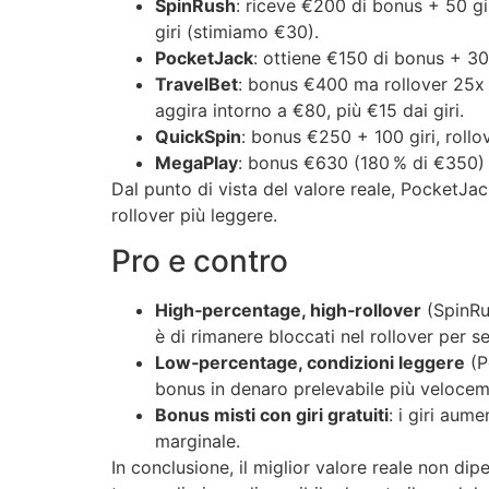
SpinRush
: riceve €200 di bonus + 50 gir
giri (stimiamo €30).
PocketJack
: ottiene €150 di bonus + 30 
TravelBet
: bonus €400 ma rollover 25x (€
aggira intorno a €80, più €15 dai giri.
QuickSpin
: bonus €250 + 100 giri, rollo
MegaPlay
: bonus €630 (180 % di €350) +
Dal punto di vista del valore reale, PocketJa
rollover più leggere.
Pro e contro
High‑percentage, high‑rollover
(SpinRus
è di rimanere bloccati nel rollover per s
Low‑percentage, condizioni leggere
(P
bonus in denaro prelevabile più velocem
Bonus misti con giri gratuiti
: i giri aum
marginale.
In conclusione, il miglior valore reale non dip