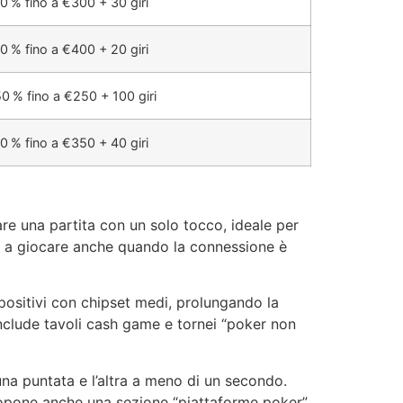
0 % fino a €300 + 30 giri
0 % fino a €400 + 20 giri
0 % fino a €250 + 100 giri
0 % fino a €350 + 40 giri
are una partita con un solo tocco, ideale per
re a giocare anche quando la connessione è
spositivi con chipset medi, prolungando la
include tavoli cash game e tornei “poker non
una puntata e l’altra a meno di un secondo.
ropone anche una sezione “piattaforme poker”