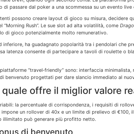
 di passare dal poker a una scommessa su un evento live 
tenti possono creare layout di gioco su misura, decidere qu
l “Morning Rush”. Le sue slot ad alta volatilità, come
Dragon
llo di gioco potenzialmente molto remunerativo.
feriore, ha guadagnato popolarità tra i pendolari che predi
ssa latenza consente di partecipare a tavoli di roulette o b
e piattaforme “travel‑friendly” sono: interfaccia minimalist
i benvenuto progettati per dare slancio immediato al nuov
uale offre il miglior valore re
iabili: la percentuale di corrispondenza, i requisiti di rollov
impone un rollover di 40x e un limite di prelievo di €100, il
 illimitato può generare più profitto netto.
bonus di benvenuto