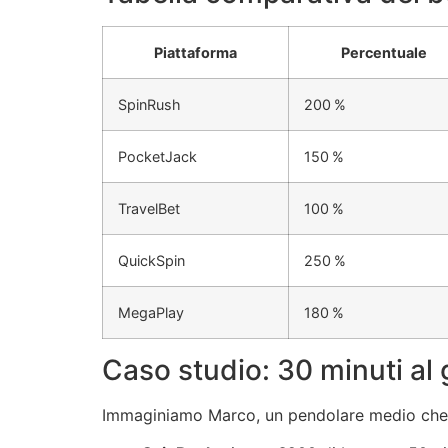
Piattaforma
Percentuale
SpinRush
200 %
PocketJack
150 %
TravelBet
100 %
QuickSpin
250 %
MegaPlay
180 %
Caso studio: 30 minuti al 
Immaginiamo Marco, un pendolare medio che de