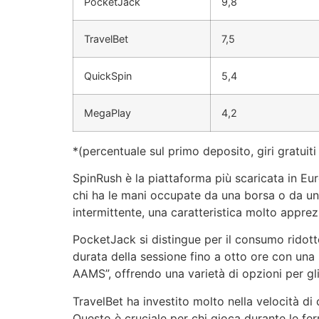
PocketJack
9,8
TravelBet
7,5
QuickSpin
5,4
MegaPlay
4,2
*(percentuale sul primo deposito, giri gratuiti
SpinRush è la piattaforma più scaricata in Eur
chi ha le mani occupate da una borsa o da un
intermittente, una caratteristica molto apprez
PocketJack si distingue per il consumo ridotto
durata della sessione fino a otto ore con una 
AAMS”, offrendo una varietà di opzioni per gli 
TravelBet ha investito molto nella velocità di
Questo è cruciale per chi gioca durante le f