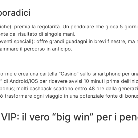
poradici
iche): premia la regolarità. Un pendolare che gioca 5 giorn
e dal risultato di singole mani.
enti speciali): offre grandi guadagni in brevi finestre, m
rammare il percorso in anticipo.
taforme e crea una cartella “Casino” sullo smartphone per un
i Android/iOS per ricevere avvisi 10 minuti prima dell’iniz
 bonus; molti cashback scadono entro 48 ore dalla generaz
uò trasformare ogni viaggio in una potenziale fonte di bonus
IP: il vero “big win” per i pen