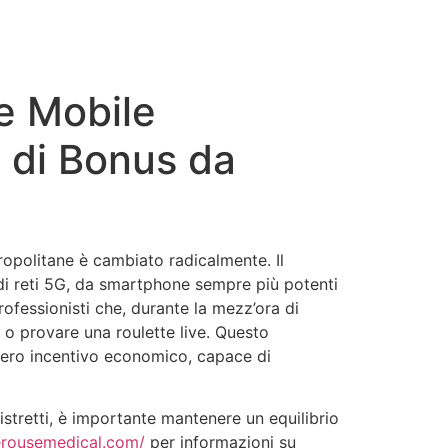
me Mobile
a di Bonus da
tropolitane è cambiato radicalmente. Il
e di reti 5G, da smartphone sempre più potenti
ofessionisti che, durante la mezz’ora di
o provare una roulette live. Questo
 vero incentivo economico, capace di
istretti, è importante mantenere un equilibrio
erousemedical.com/
per informazioni su