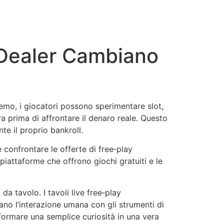
 Dealer Cambiano
demo, i giocatori possono sperimentare slot,
 prima di affrontare il denaro reale. Questo
te il proprio bankroll.
 confrontare le offerte di free‑play
iattaforme che offrono giochi gratuiti e le
da tavolo. I tavoli live free‑play
ano l’interazione umana con gli strumenti di
sformare una semplice curiosità in una vera