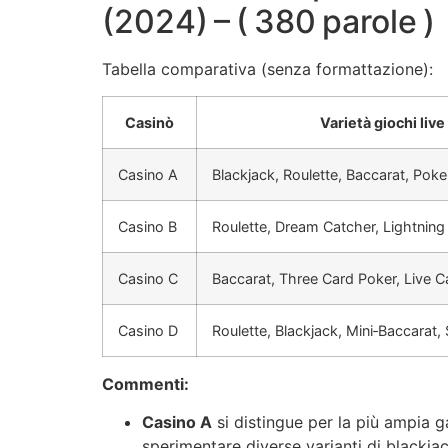
(2024) – ( 380 parole )
Tabella comparativa (senza formattazione):
Casinò
Varietà giochi live
Casino A
Blackjack, Roulette, Baccarat, Poke
Casino B
Roulette, Dream Catcher, Lightning
Casino C
Baccarat, Three Card Poker, Live 
Casino D
Roulette, Blackjack, Mini‑Baccarat, 
Commenti:
Casino A
si distingue per la più ampia ga
sperimentare diverse varianti di blackjac