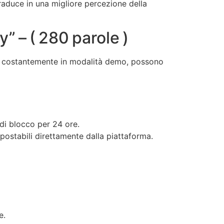
traduce in una migliore percezione della
y” – ( 280 parole )
cere costantemente in modalità demo, possono
e di blocco per 24 ore.
impostabili direttamente dalla piattaforma.
e.