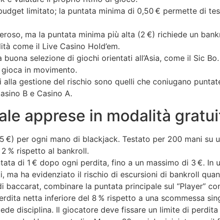
budget limitato; la puntata minima di 0,50 € permette di tes
eroso, ma la puntata minima più alta (2 €) richiede un bankro
ilità come il Live Casino Hold’em.
ona selezione di giochi orientati all’Asia, come il Sic Bo.
hi gioca in movimento.
i alla gestione del rischio sono quelli che coniugano punt
Casino B e Casino A.
ale apprese in modalità gratuit
. 5 €) per ogni mano di blackjack. Testato per 200 mani su u
2 % rispetto al bankroll.
tata di 1 € dopo ogni perdita, fino a un massimo di 3 €. In
i, ma ha evidenziato il rischio di escursioni di bankroll qua
 di baccarat, combinare la puntata principale sul “Player” co
perdita netta inferiore del 8 % rispetto a una scommessa sin
ede disciplina. Il giocatore deve fissare un limite di perdita