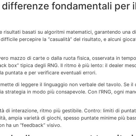
 differenze fondamentali per il 
ultati basati su algoritmi matematici, garantendo una dist
fficile percepire la “casualità” del risultato, e alcuni gioca
l vero mazzo di carte o dalla ruota fisica, osservata in tem
ck box” tipica degli RNG. Il ritmo è più lento: il dealer me
a puntata e per verificare eventuali errori.
permette di leggere il linguaggio non verbale del tavolo. Se i
ria strategia in modo più consapevole. Con l’RNG, ogni mano 
tà di interazione, ritmo più gestibile. Contro: limiti di punta
cità, ampia varietà di giochi, spesso puntate minime più bas
non ha un “feedback” visivo.