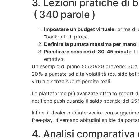
3. Lezioni pratiche di b
( 340 parole )
Impostare un budget virtuale
: prima di
“bankroll” di prova.
Definire la puntata massima per mano
:
Pianificare sessioni di 30‑45 minuti
: il
emotivo.
Un esempio di piano 50/30/20 prevede: 50 % d
20 % a puntate ad alta volatilità (es. side be
virtuale senza subire perdite reali.
Le piattaforme più avanzate offrono report det
notifiche push quando il saldo scende del 25 %
Infine, il dealer può intervenire con suggerime
free‑play, diventano abitudini solide da porta
4. Analisi comparativa 