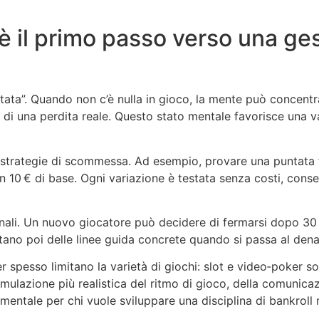
” è il primo passo verso una g
)
puntata”. Quando non c’è nulla in gioco, la mente può concent
one di una perdita reale. Questo stato mentale favorisce una 
e strategie di scommessa. Ad esempio, provare una puntata f
 10 € di base. Ogni variazione è testata senza costi, cons
rsonali. Un nuovo giocatore può decidere di fermarsi dopo 
ntano poi delle linee guida concrete quando si passa al dena
pesso limitano la varietà di giochi: slot e video‑poker sono
imulazione più realistica del ritmo di gioco, della comunicazi
mentale per chi vuole sviluppare una disciplina di bankroll