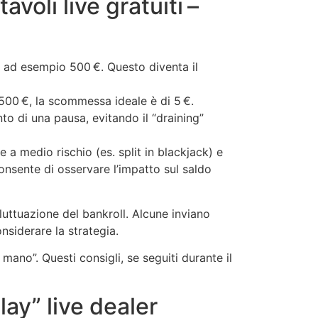
voli live gratuiti –
o, ad esempio 500 €. Questo diventa il
 500 €, la scommessa ideale è di 5 €.
to di una pausa, evitando il “draining”
 medio rischio (es. split in blackjack) e
consente di osservare l’impatto sul saldo
luttuazione del bankroll. Alcune inviano
nsiderare la strategia.
mano”. Questi consigli, se seguiti durante il
lay” live dealer