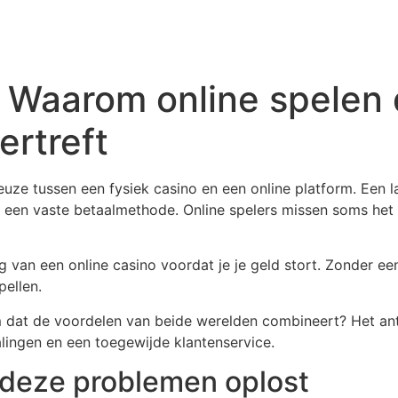
 Waarom online spelen d
ertreft
ze tussen een fysiek casino en een online platform. Een la
n een vaste betaalmethode. Online spelers missen soms het 
ng van een online casino voordat je je geld stort. Zonder ee
pellen.
m dat de voordelen van beide werelden combineert? Het ant
lingen en een toegewijde klantenservice.
 deze problemen oplost