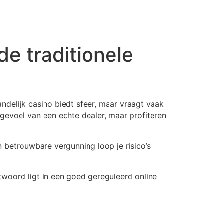
e traditionele
ndelijk casino biedt sfeer, maar vraagt vaak
gevoel van een echte dealer, maar profiteren
n betrouwbare vergunning loop je risico’s
woord ligt in een goed gereguleerd online