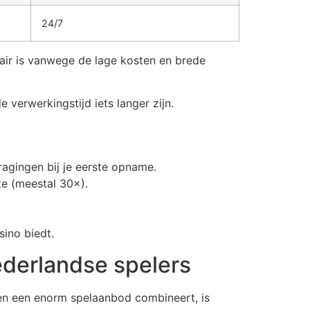
24/7
lair is vanwege de lage kosten en brede
verwerkingstijd iets langer zijn.
ragingen bij je eerste opname.
te (meestal 30×).
ino biedt.
ederlandse spelers
 en een enorm spelaanbod combineert, is