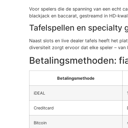
Voor spelers die de spanning van een echt cas
blackjack en baccarat, gestreamd in HD‑kwali
Tafelspellen en specialty
Naast slots en live dealer tafels heeft het pl
diversiteit zorgt ervoor dat elke speler – van 
Betalingsmethoden: fia
Betalingsmethode
iDEAL
Creditcard
Bitcoin