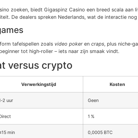
ino zoeken, biedt Gigaspinz Casino een breed scala aan liv
teit. De dealers spreken Nederlands, wat de interactie nog
 games
atform tafelspellen zoals
video poker
en
craps
, plus niche‑
beginner tot high‑roller – iets naar zijn smaak vindt.
t versus crypto
Verwerkingstijd
Kosten
1‑2 uur
Geen
Direct
1 %
≤15 min
0,0005 BTC