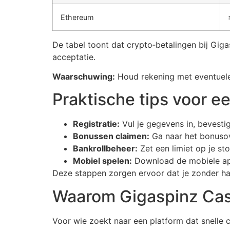
Ethereum
De tabel toont dat crypto‑betalingen bij Giga
acceptatie.
Waarschuwing:
Houd rekening met eventuele n
Praktische tips voor e
Registratie:
Vul je gegevens in, bevesti
Bonussen claimen:
Ga naar het bonusov
Bankrollbeheer:
Zet een limiet op je sto
Mobiel spelen:
Download de mobiele app
Deze stappen zorgen ervoor dat je zonder ha
Waarom Gigaspinz Casi
Voor wie zoekt naar een platform dat snelle 