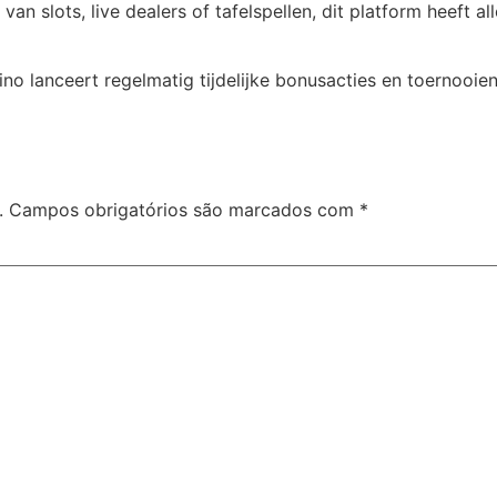
an slots, live dealers of tafelspellen, dit platform heeft al
 lanceert regelmatig tijdelijke bonusacties en toernooien m
.
Campos obrigatórios são marcados com
*