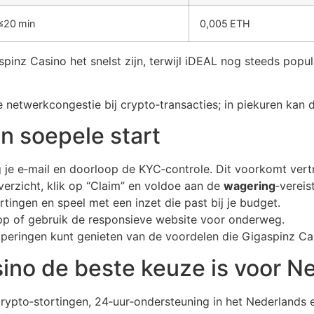
≤20 min
0,005 ETH
spinz Casino het snelst zijn, terwijl iDEAL nog steeds popu
etwerkcongestie bij crypto‑transacties; in piekuren kan de 
en soepele start
g je e‑mail en doorloop de KYC‑controle. Dit voorkomt vert
erzicht, klik op “Claim” en voldoe aan de
wagering
‑vereis
rtingen en speel met een inzet die past bij je budget.
 of gebruik de responsieve website voor onderweg.
peringen kunt genieten van de voordelen die Gigaspinz Cas
no de beste keuze is voor N
crypto‑stortingen, 24‑uur‑ondersteuning in het Nederlands